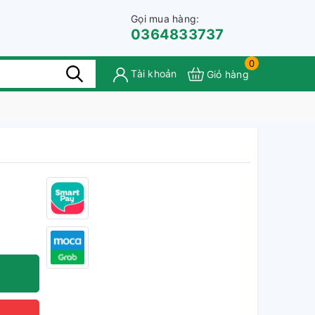
Gọi mua hàng:
0364833737
0
Tài khoản
Giỏ hàng