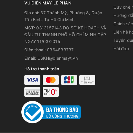
VỤ ĐIỆN MÁY LÊ PHAN
Quy chế 
Địa chỉ:
37 Thành Mỹ, Phường 8, Quận
Hướng dẫ
Tân Bình, Tp.Hồ Chí Minh
Chính sá
MST:
0313157143 DO SỞ KẾ HOẠCH VÀ
Liên hệ h
ĐẦU TƯ THÀNH PHỐ HỒ CHÍ MINH CẤP
Tuyển dụ
NGÀY 11/03/2015
Hỏi đáp
Điện thoại:
0364833737
Email:
CSKH@dienmayt.vn
Hỗ trợ thanh toán
Bảng điều khiển cảm ứng cùng màn hình hiển thị r
Bảng điều khiển nằm ngay trước tầm mắt người sử 
hình LED hiển thị rõ ràng, dễ quan sát, dễ sử dụng.