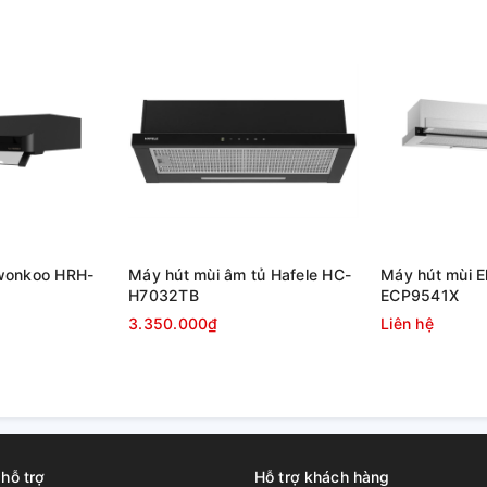
 sử dụng trong thời gian dài do tấm lưới lọc
có thể gây hỏng máy bên trong. Hơn nữa
lưới lọc thường xuyên. Bên cạnh đó là 2 đèn
ấu nướng chuẩn hơn trong điều kiện ánh sáng
wonkoo HRH-
Máy hút mùi âm tủ Hafele HC-
Máy hút mùi E
H7032TB
ECP9541X
3.350.000₫
Liên hệ
 hỗ trợ
Hỗ trợ khách hàng