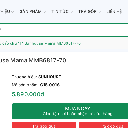
THIỆU
SẢN PHẨM
TIN TỨC
TRẢ GÓP
LIÊN HỆ
o cấp chữ "T" Sunhouse Mama MMB6817-70
nhouse Mama MMB6817-70
Thương hiệu:
SUNHOUSE
Mã sản phẩm:
G15.0016
5.890.000₫
MUA NGAY
Giao tận nơi hoặc nhận tại cửa hàng
Trả góp qua
Trả góp qua