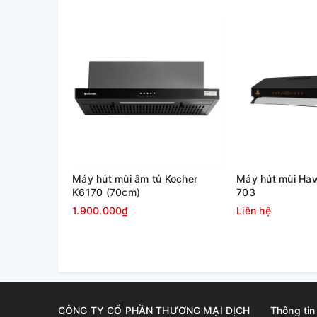
Lưới lọc bằng nhôm dày dặn & đèn LED siêu sáng
Motor và các linh kiện bên trong đảm bảo chất lượng
nhôm dày dặn chắn được hầu hết các loại tạp chất 
thiết kế dễ dàng tháo rời giúp bạn dễ dàng vệ sinh 
LED giúp cung cấp đủ ánh sáng cho người nội trợ n
tốt.
Máy hút mùi âm tủ Kocher
Máy hút mùi Ha
K6170 (70cm)
703
1.900.000₫
Liên hệ
CÔNG TY CỔ PHẦN THƯƠNG MẠI DỊCH
Thông tin