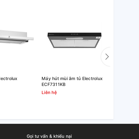
lectrolux
Máy hút mùi âm tủ Electrolux
Máy hút mùi
ECF7311KB
ECP7311GB
Liên hệ
Liên hệ
Gọi tư vấn & khiếu nại