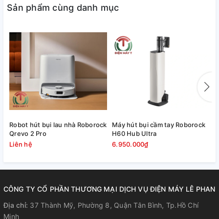
Sản phẩm cùng danh mục
Robot hút bụi lau nhà Roborock
Máy hút bụi cầm tay Roborock
M
Qrevo 2 Pro
H60 Hub Ultra
F
Liên hệ
6.950.000₫
8
CÔNG TY CỔ PHẦN THƯƠNG MẠI DỊCH VỤ ĐIỆN MÁY LÊ PHAN
Địa chỉ:
37 Thành Mỹ, Phường 8, Quận Tân Bình, Tp.Hồ Chí
Minh