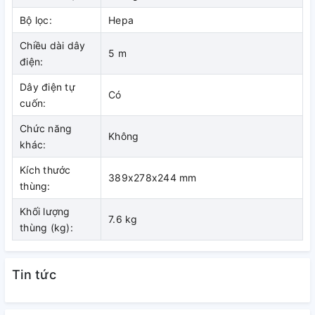
chọn loại máy phù hợp, tránh chọn máy có công suất quá lớn
Bộ lọc:
Hepa
so với diện tích cần làm sạch vì như thế sẽ gây lãng phí tiền
Chiều dài dây
bạc và điện năng.
5 m
điện:
Dây điện tự
Có
cuốn:
Chức năng
Không
khác:
Kích thước
389x278x244 mm
thùng:
Khối lượng
7.6 kg
thùng (kg):
Tin tức