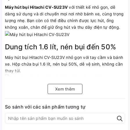
Máy hút bụi Hitachi CV-SU23V
với thiết kế nhỏ gọn, dễ
dàng sử dụng và di chuyển mọi nơi nhờ bánh xe, cùng trọng
lượng nhẹ. Bạn còn có thể điều chỉnh được lực hút, ống
không xoắn, chân đế giữ ống hút và thu dây điện tự động.
Dung tích 1.6 lít, nén bụi đến 50%
Máy hút bụi Hitachi CV-SU23V nhỏ gọn với tay cầm và bánh
xe. Hộp chứa bụi 1.6 lít, nén bụi 50%, dễ vệ sinh, không cần
thay túi.
Xem thêm
Bộ lọc Hepa tiên tiến
So sánh với các sản phẩm tương tự
Máy hút bụi Hitachi có hệ thống màng lọc Hepa, bộ lọc khử
mùi Nano Titanium tiên tiến. Công nghệ lọc Bagless hút bụi
khô, ẩm.