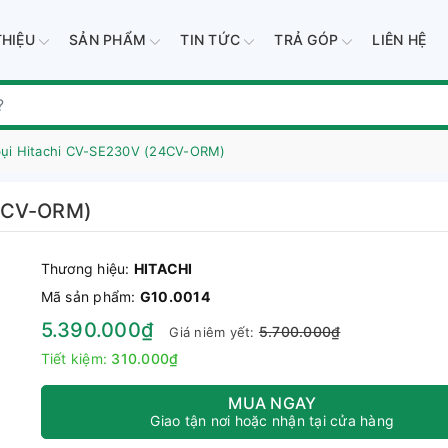
THIỆU
SẢN PHẨM
TIN TỨC
TRẢ GÓP
LIÊN HỆ
bụi Hitachi CV-SE230V (24CV-ORM)
24CV-ORM)
Thương hiệu:
HITACHI
Mã sản phẩm:
G10.0014
5.390.000₫
5.700.000₫
Giá niêm yết:
Tiết kiệm:
310.000₫
MUA NGAY
Giao tận nơi hoặc nhận tại cửa hàng