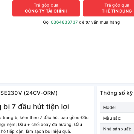
Trả góp qua
Trả góp qua
CÔNG TY TÀI CHÍNH
THẺ TÍN DỤNG
Gọi
0364833737
để tư vấn mua hàng
 CV-SE230V (24CV-ORM)
Thông số kỹ
bị 7 đầu hút tiện lợi
Model:
c trang bị kèm theo 7 đầu hút bao gồm: Đầu
Màu sắc:
ờng/ nệm; Đầu + chổi xoay đa hướng; Đầu
Nhà sản xuất:
khó tiếp cận, làm sạch bụi hiệu quả.