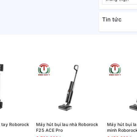
a.
Tin tức
p sử dụng ở những khu dân cư, trường học,
khuẩn và khử mùi nhờ công nghệ Nano
Hoạt động siêu êm và độ ồn thấp, có tính
. Chỉ cần bấm nút bằng một tay là có thể
 tiếp. Thiết kế ống không xoắn tiện lợi tối
 tay Roborock
Máy hút bụi lau nhà Roborock
Máy hút bụi l
F25 ACE Pro
minh Roboroc