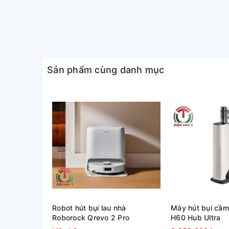
nén bụi cao giúp kéo dài lực hút, tạo ra sức hút tối đ
Hộc chứa bụi 2 lít
Máy hút bụi với hộc chứa bụi 2 lít rộng rãi, phù hợ
văn phòng, khách sạn, bệnh viện.
Sản phẩm cùng danh mục
Kháng khuẩn và khử mùi
Máy hút bụi Hitachi CV-SE230V (24CV-ORM) kháng 
Titanium, diệt đến 99% vi khuẩn và loại bỏ mùi hôi. 
năng thổi bụi làm sạch ngóc ngách khó lau chùi.
Dễ dàng chùi rửa
Máy hút bụi nén bụi bẩn nhờ hệ thống nén bụi ly tâm
loại bỏ hoàn toàn bụi bẩn mà không phải tiếp xúc trực
đa khi vệ sinh.
Robot hút bụi lau nhà
Máy hút bụi cầm
Roborock Qrevo 2 Pro
H60 Hub Ultra