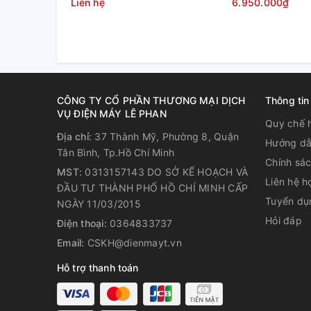
Liên hệ
6.950.000₫
Cách sử dụng máy hút bụi tiết
Máy hút bụi có rất nhiều loại như máy hút bụi dân 
tay... Mỗi loại máy đều có thiết kế và công suất kh
bạn nên tham khảo sự tư vấn của người bán để chọn
suất quá lớn so với diện tích cần làm sạch vì như th
CÔNG TY CỔ PHẦN THƯƠNG MẠI DỊCH
Thông tin
VỤ ĐIỆN MÁY LÊ PHAN
Quy chế 
Địa chỉ:
37 Thành Mỹ, Phường 8, Quận
Hướng dẫ
Tân Bình, Tp.Hồ Chí Minh
Chính sá
MST:
0313157143 DO SỞ KẾ HOẠCH VÀ
Liên hệ h
ĐẦU TƯ THÀNH PHỐ HỒ CHÍ MINH CẤP
Tuyển dụ
NGÀY 11/03/2015
Hỏi đáp
Điện thoại:
0364833737
Email:
CSKH@dienmayt.vn
Hỗ trợ thanh toán