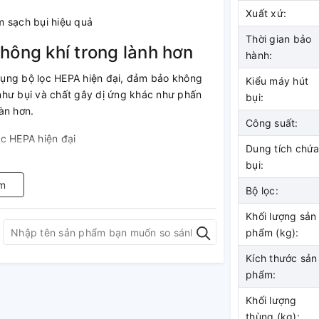
Xuất xứ:
Thời gian bảo
hông khí trong lành hơn
hành:
ụng bộ lọc HEPA hiện đại, đảm bảo không
Kiểu máy hút
ỏ như bụi và chất gây dị ứng khác như phấn
bụi:
àn hơn.
Công suất:
Dung tích chứ
bụi:
m
Bộ lọc:
n trên, thân máy bằng nhựa chắc chắn và nút
nh hoạt, dễ di chuyển nhiều khi dọn dẹp.
Khối lượng sản
phẩm (kg):
Kích thước sản
phẩm:
Khối lượng
e cực mạnh với công suất 2300W và khả năng
thùng (kg):