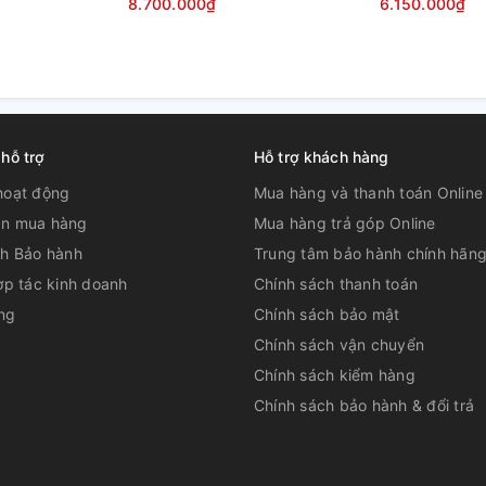
8.700.000₫
6.150.000₫
 kiệm điện hiệu quả
dụng, máy công nghiệp, máy mini, máy cầm
ác nhau. Do đó, khi mua hàng tại Nguyễn Kim
 loại máy phù hợp, tránh chọn máy có công
ế sẽ gây lãng phí tiền bạc và điện năng.
 hỗ trợ
Hỗ trợ khách hàng
hoạt động
Mua hàng và thanh toán Online
n mua hàng
Mua hàng trả góp Online
ch Bảo hành
Trung tâm bảo hành chính hãn
ợp tác kinh doanh
Chính sách thanh toán
ng
Chính sách bảo mật
Chính sách vận chuyển
Chính sách kiểm hàng
Chính sách bảo hành & đổi trả