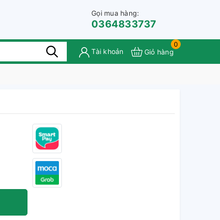
Gọi mua hàng:
0364833737
0
Tài khoản
Giỏ hàng