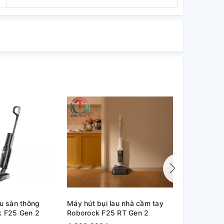
au sàn thông
Máy hút bụi lau nhà cầm tay
Robot hút b
k F25 Gen 2
Roborock F25 RT Gen 2
Roborock S