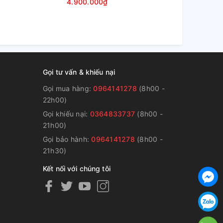
4.900.000₫
25.500.00
Gọi tư vấn & khiếu nại
Gọi mua hàng:
0964141278
(8h00 -
22h00)
Gọi khiếu nại:
0364833737
(8h00 -
g
21h00)
Gọi bảo hành:
0964141278
(8h00 -
21h30)
Kết nối với chúng tôi