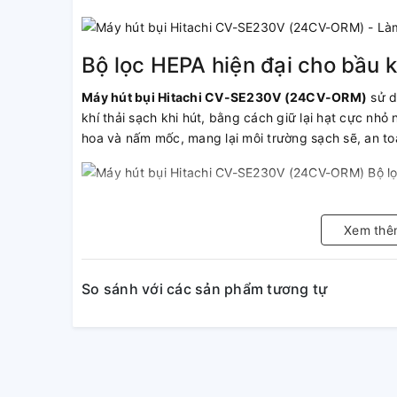
Bộ lọc HEPA hiện đại cho bầu k
Máy hút bụi Hitachi CV-SE230V (24CV-ORM)
sử d
khí thải sạch khi hút, bằng cách giữ lại hạt cực nh
hoa và nấm mốc, mang lại môi trường sạch sẽ, an to
Thiết kế hiện đại
Xem thê
Máy hút bụi Hitachi với hệ thống thoát khí ngược lê
điều khiển lớn, hệ thống khử âm hiện đại. Bánh xe li
So sánh với các sản phẩm tương tự
Hoạt động mạnh mẽ
Máy hút bụi Hitachi có công nghệ hút xoáy cyclon