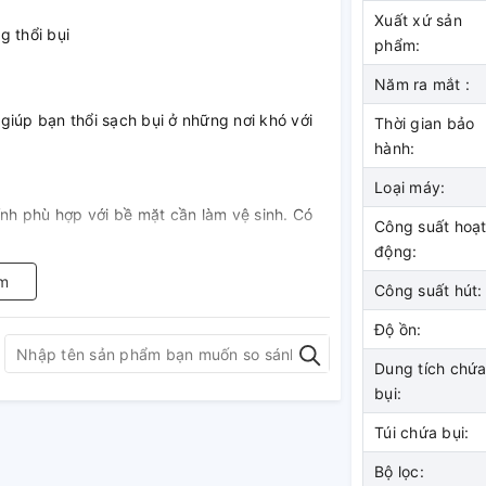
Xuất xứ sản
phẩm:
Năm ra mắt :
 giúp bạn thổi sạch bụi ở những nơi khó với
Thời gian bảo
hành:
Loại máy:
ỉnh phù hợp với bề mặt cần làm vệ sinh. Có
Công suất hoạ
ng.
động:
m
Công suất hút:
Độ ồn:
Dung tích chứ
hổi hút bụi và đầu hút khe vào lưu trữ và
bụi:
. Ống dẫn không xoắn.
Túi chứa bụi:
Bộ lọc: