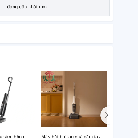
đang cập nhật mm
au sàn thông
Máy hút bụi lau nhà cầm tay
Robot hút b