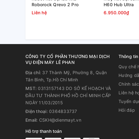
Roborock Qrevo 2 Pro
H60 Hub Ultra
Liên hệ
6.950.000₫
CÔNG TY CỔ PHẦN THƯƠNG MẠI DỊCH
Thông tin
VỤ ĐIỆN MÁY LÊ PHAN
Quy chế 
Địa chỉ:
37 Thành Mỹ, Phường 8, Quận
Hướng dẫ
Tân Bình, Tp.Hồ Chí Minh
Chính sá
MST:
0313157143 DO SỞ KẾ HOẠCH VÀ
Liên hệ h
ĐẦU TƯ THÀNH PHỐ HỒ CHÍ MINH CẤP
Tuyển dụ
NGÀY 11/03/2015
Hỏi đáp
Điện thoại:
0364833737
Email:
CSKH@dienmayt.vn
Hỗ trợ thanh toán