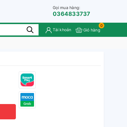
Gọi mua hàng:
0364833737
0
Tài khoản
Giỏ hàng