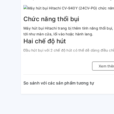
Chức năng thổi bụi
Máy hút bụi Hitachi trang bị thêm tính năng thổi bụi,
tới như màn cửa, lối vào hoặc hành lang.
Hai chế độ hút
Đầu hút bụi với 2 chế độ hút có thể dễ dàng điều ch
ống nối điều chỉnh được độ dài cực kỳ tiện lợi khi dù
Xem thê
Ngăn chứa phụ tùng
So sánh với các sản phẩm tương tự
Máy hút bụi này có ngăn chứa phụ tùng để bạn cho c
dùng thay đổi phù hợp với khu vực cần làm vệ sinh