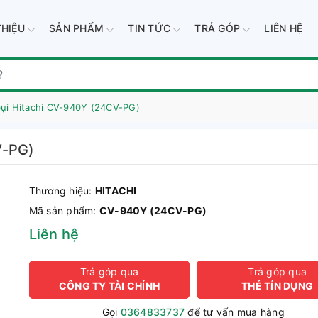
THIỆU
SẢN PHẨM
TIN TỨC
TRẢ GÓP
LIÊN HỆ
ụi Hitachi CV-940Y (24CV-PG)
V-PG)
Thương hiệu:
HITACHI
Mã sản phẩm:
CV-940Y (24CV-PG)
Liên hệ
Trả góp qua
Trả góp qua
CÔNG TY TÀI CHÍNH
THẺ TÍN DỤNG
Gọi
0364833737
để tư vấn mua hàng