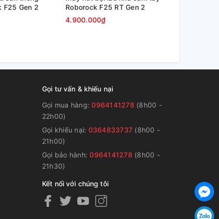
k F25 Gen 2
Roborock F25 RT Gen 2
Roborock S
4.900.000₫
25.500.00
Gọi tư vấn & khiếu nại
Gọi mua hàng:
0964141278
(8h00 -
22h00)
Gọi khiếu nại:
0364833737
(8h00 -
g
21h00)
Gọi bảo hành:
0964141278
(8h00 -
21h30)
Kết nối với chúng tôi