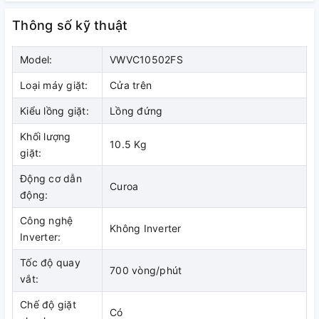
Thông số kỹ thuật
Model:
VWVC10502FS
Loại máy giặt:
Cửa trên
Kiểu lồng giặt:
Lồng đứng
*Hình ảnh chỉ mang tính chất minh họa
Khối lượng
10.5 Kg
giặt:
Khối lượng giặt và chương trình
Động cơ dẫn
giặt
Curoa
động:
- Máy giặt Whirlpool với khối lượng giặt tối đa là
10.5 kg
,
Công nghệ
Không Inverter
thích hợp cho nhu cầu giặt giũ của gia đình có
trên 7 thành
Inverter:
viên
.
Tốc độ quay
700 vòng/phút
- Máy tích hợp
6 chương trình giặt
lựa chọn: Giặt nhanh,
vắt:
Giặt vết bẩn, Quay, Xả + Quay, Đồ cotton, Đồ hỗn hợp thích
Chế độ giặt
hợp với nhu cầu giặt giũ thông thường tại các gia đình.
Có