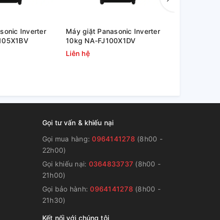
sonic Inverter
Máy giặt Panasonic Inverter
Máy giặt Pa
J105X1BV
10kg NA-FJ100X1DV
9.5kg NA-
Liên hệ
Liên hệ
Gọi tư vấn & khiếu nại
Gọi mua hàng:
0964141278
(8h00 -
22h00)
Gọi khiếu nại:
0364833737
(8h00 -
g
21h00)
Gọi bảo hành:
0964141278
(8h00 -
21h30)
Kết nối với chúng tôi