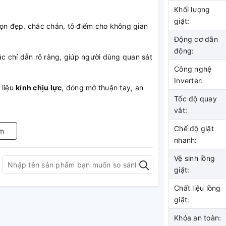
Khối lượng
giặt:
ọn đẹp, chắc chắn, tô điểm cho không gian
Động cơ dẫn
động:
ác chỉ dẫn rõ ràng, giúp người dùng quan sát
Công nghệ
Inverter:
 liệu
kính chịu lực
, đóng mở thuận tay, an
Tốc độ quay
vắt:
g, hạn chế rỉ sét, sử dụng bền lâu, cho hiệu
Chế độ giặt
m
nhanh:
Vệ sinh lồng
giặt:
Chất liệu lồng
giặt:
Khóa an toàn: