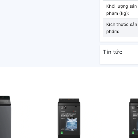
Khối lượng sản
phẩm (kg):
Kích thước sản
phẩm:
Tin tức
h giặt
gia đình có trên 7 người hoặc gia đình có ít
1 lần.
ặt Whirlpool giúp bạn dễ dàng lựa chọn chu
anh, giặt đồ hỗn hợp, giặt vết bẩn, xả + vắt
 lý được các vết bẩn cứng đầu bám trên quần