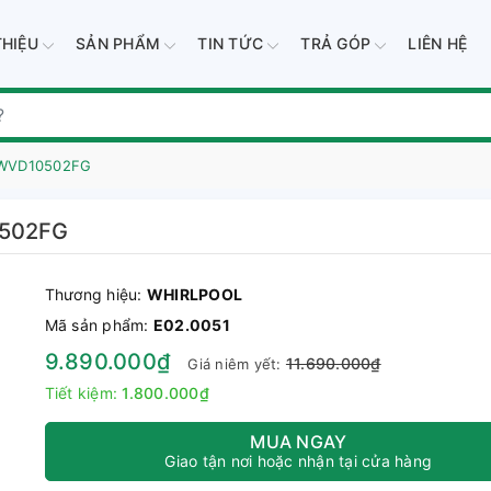
THIỆU
SẢN PHẨM
TIN TỨC
TRẢ GÓP
LIÊN HỆ
 VWVD10502FG
0502FG
Thương hiệu:
WHIRLPOOL
Mã sản phẩm:
E02.0051
9.890.000₫
11.690.000₫
Giá niêm yết:
Tiết kiệm:
1.800.000₫
MUA NGAY
Giao tận nơi hoặc nhận tại cửa hàng