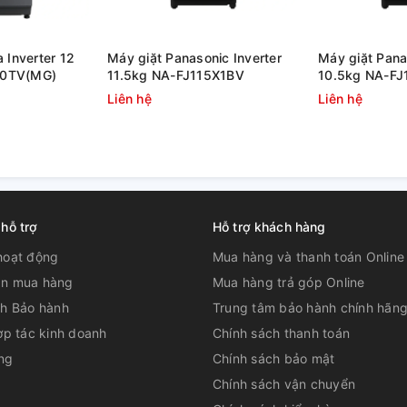
 Inverter 12
Máy giặt Panasonic Inverter
Máy giặt Pana
00TV(MG)
11.5kg NA-FJ115X1BV
10.5kg NA-F
Liên hệ
Liên hệ
 hỗ trợ
Hỗ trợ khách hàng
hoạt động
Mua hàng và thanh toán Online
n mua hàng
Mua hàng trả góp Online
ch Bảo hành
Trung tâm bảo hành chính hãn
ợp tác kinh doanh
Chính sách thanh toán
ng
Chính sách bảo mật
Chính sách vận chuyển