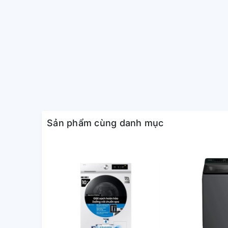
*Hình ảnh chỉ mang tính chất minh họa
Sản phẩm cùng danh mục
Khối lượng giặt và chương trìn
- Khối lượng giặt tối đa
10.5 kg,
phục vụ tốt cho các 
thành viên hơn nhưng thường gom nhiều đồ để giặt 
-
6 chương trình giặt
được tích hợp sẵn trên máy gi
trình phù hợp với nhu cầu của mình: eCotton, giặt nh
và vắt. Chương trình giặt vết bẩn cho khả năng xử
áo làm từ vải cotton, lanh, tổng hợp,...