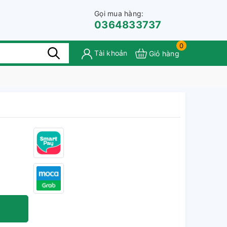
Gọi mua hàng:
0364833737
0
Tài khoản
Giỏ hàng