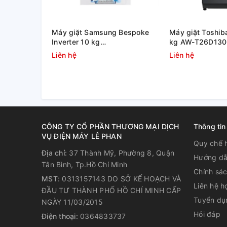
Máy giặt Samsung Bespoke
Máy giặt Toshiba
Inverter 10 kg
kg AW-T26D13
WW10DB7U34GWSV
Liên hệ
Liên hệ
CÔNG TY CỔ PHẦN THƯƠNG MẠI DỊCH
Thông tin
VỤ ĐIỆN MÁY LÊ PHAN
Quy chế 
Địa chỉ:
37 Thành Mỹ, Phường 8, Quận
Hướng dẫ
Tân Bình, Tp.Hồ Chí Minh
Chính sá
MST:
0313157143 DO SỞ KẾ HOẠCH VÀ
Liên hệ h
ĐẦU TƯ THÀNH PHỐ HỒ CHÍ MINH CẤP
Tuyển dụ
NGÀY 11/03/2015
*Hình ảnh chỉ mang tính chất minh họa
Hỏi đáp
Điện thoại:
0364833737