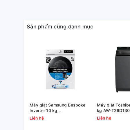
Sản phẩm cùng danh mục
Khối lượng giặt 9 kg dành cho 
Nếu gia đình bạn có từ 3 - 5 thành viên và đang có
lựa chọn chiếc máy giặt Toshiba 9 kg này nhé.
Máy giặt Samsung Bespoke
Máy giặt Toshiba
Inverter 10 kg
kg AW-T26D13
WW10DB7U34GWSV
Liên hệ
Liên hệ