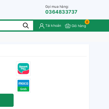
Gọi mua hàng:
0364833737
0
Tài khoản
Giỏ hàng