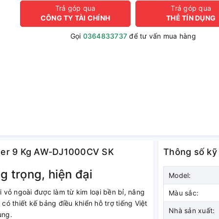
Trả góp qua
Trả góp qua
CÔNG TY TÀI CHÍNH
THẺ TÍN DỤNG
Gọi
0364833737
để tư vấn mua hàng
erter 9 Kg AW-DJ1000CV SK
Thông số kỹ
g trọng, hiện đại
Model:
vỏ ngoài được làm từ kim loại bền bỉ, nâng
Màu sắc:
ó thiết kế bảng điều khiển hỗ trợ tiếng Việt
Nhà sản xuất:
ụng.