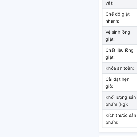
vắt:
 trợ tốt nhu cầu giặt giũ
Chế độ giặt
nhanh:
 dụng nút nhấn cùng bảng điều khiển song
Vệ sinh lồng
ều chỉnh các chế độ giặt.
giặt:
n lợi khi bạn chỉ cần thao tác điều chỉnh một
Chất liệu lồng
 đã cài đặt. Bên cạnh đó, máy giặt còn được
giặt:
nhanh, giặt nhẹ, giặt đồ dày, giặt ngâm, giặt
Khóa an toàn:
Cài đặt hẹn
giờ:
Khối lượng sản
phẩm (kg):
Kích thước sản
phẩm: