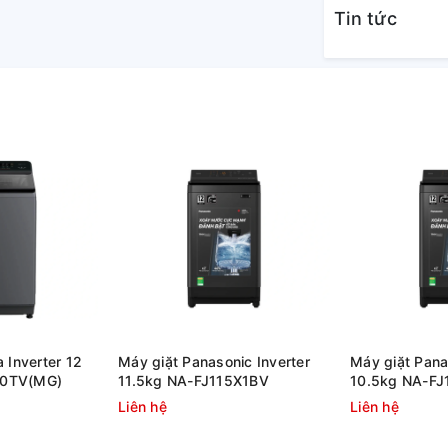
Tin tức
gia đình từ 3 - 5 người
 nhu cầu chọn mua máy giặt, hãy cân nhắc
 Inverter 12
Máy giặt Panasonic Inverter
Máy giặt Pana
00TV(MG)
11.5kg NA-FJ115X1BV
10.5kg NA-F
Liên hệ
Liên hệ