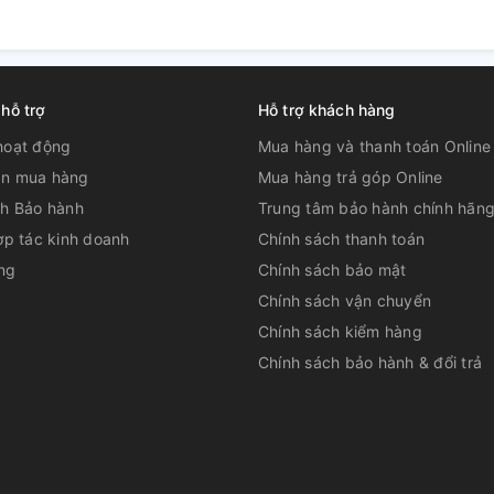
 hỗ trợ
Hỗ trợ khách hàng
hoạt động
Mua hàng và thanh toán Online
n mua hàng
Mua hàng trả góp Online
ch Bảo hành
Trung tâm bảo hành chính hãn
ợp tác kinh doanh
Chính sách thanh toán
 công nghệ Inverter
ng
Chính sách bảo mật
Chính sách vận chuyển
ba Inverter 9 Kg AW-DJ1000CV SK sẽ giúp
àng tháng trong quá trình sử dụng. Hơn nữa,
Chính sách kiểm hàng
m ái, bền bỉ .
Chính sách bảo hành & đổi trả