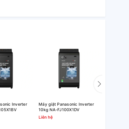
sonic Inverter
Máy giặt Panasonic Inverter
Máy giặt Pa
J105X1BV
10kg NA-FJ100X1DV
9.5kg NA-
Liên hệ
Liên hệ