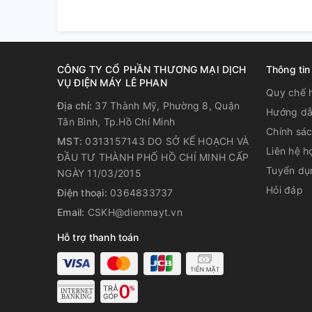
CÔNG TY CỔ PHẦN THƯƠNG MẠI DỊCH
Thông tin
VỤ ĐIỆN MÁY LÊ PHAN
Quy chế 
Địa chỉ:
37 Thành Mỹ, Phường 8, Quận
Hướng dẫ
Tân Bình, Tp.Hồ Chí Minh
Chính sá
MST:
0313157143 DO SỞ KẾ HOẠCH VÀ
Liên hệ h
ĐẦU TƯ THÀNH PHỐ HỒ CHÍ MINH CẤP
Tiết kiệm nước, điện năng với
Tuyển dụ
NGÀY 11/03/2015
Hỏi đáp
Được ứng dụng công nghệ Inverter, máy giặt Toshi
Điện thoại:
0364833737
gia đình bạn tiết kiệm đáng kể chi phí điện, nước h
Email:
CSKH@dienmayt.vn
công nghệ này còn đảm bảo cho máy giặt vận hành ê
Hỗ trợ thanh toán