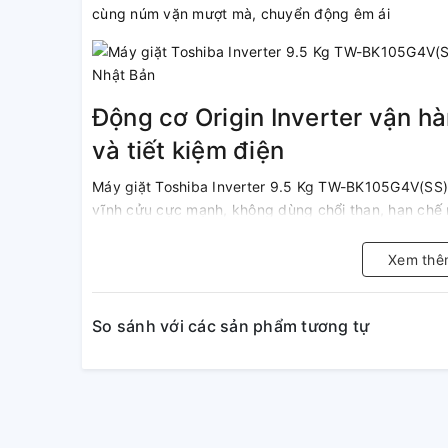
cùng núm vặn mượt mà, chuyển động êm ái
Động cơ Origin Inverter vận h
và tiết kiệm điện
Máy giặt Toshiba Inverter 9.5 Kg TW-BK105G4V(SS)
vĩnh cửu cực mạnh, không dùng chổi than, hạn chế m
điện đến 67% mà máy vẫn chạy êm ái. Đồng thời, thiế
vắt cao đến tận 1400 vòng/phút, giặt sạch mọi vết 
Xem thê
trắng sạch.
So sánh với các sản phẩm tương tự
STEAM CARE giặt hơi nước diệ
Máy giặt
được trang bị công nghệ giặt bằng hơi nướ
ứng bám trên quần áo, tránh gây hại cho da, đồng t
quần áo. Ngoài ra, với chức năng này, quần áo của 