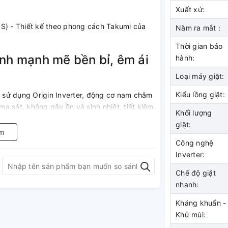
Xuất xứ:
Năm ra mắt :
Thời gian bảo
ành mạnh mẽ bền bỉ, êm ái
hành:
Loại máy giặt:
Kiểu lồng giặt:
 sử dụng Origin Inverter, động cơ nam châm
a sát, không gây ồn và sinh nhiệt, tiết kiệm
Khối lượng
t bị có thể giặt khối lượng lớn, tốc độ quay
giặt:
bẩn cứng đầu, giúp quần áo bạn luôn luôn
m
Công nghệ
Inverter:
Chế độ giặt
t khuẩn
nhanh:
c Steam Care giúp loại bỏ c tác nhân gây dị
Kháng khuẩn -
hời còn làm mềm sợi vải và giảm nhăn cho
Khử mùi:
bạn sẽ luôn phẳng phiu giảm thiểu các vết