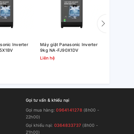
sonic Inverter
Máy giặt Panasonic Inverter
Máy giặt l
95X1BV
9kg NA-FJ90X1DV
L3-1 DWF10
Liên hệ
9.600.000
Gọi tư vấn & khiếu nại
Gọi mua hàng:
0964141278
(8h00 -
22h00)
Gọi khiếu nại:
0364833737
(8h00 -
g
21h00)