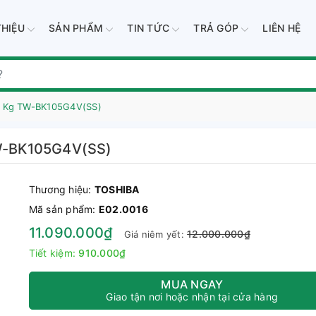
THIỆU
SẢN PHẨM
TIN TỨC
TRẢ GÓP
LIÊN HỆ
.5 Kg TW-BK105G4V(SS)
 TW-BK105G4V(SS)
Thương hiệu:
TOSHIBA
Mã sản phẩm:
E02.0016
11.090.000₫
12.000.000₫
Giá niêm yết:
Tiết kiệm:
910.000₫
MUA NGAY
Giao tận nơi hoặc nhận tại cửa hàng