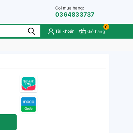
Gọi mua hàng:
0364833737
0
Tài khoản
Giỏ hàng