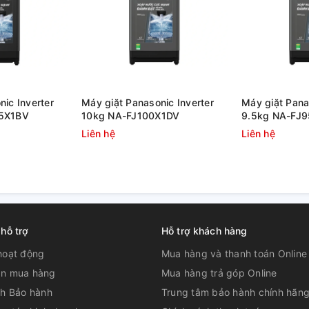
còn sở hữu bảng điều khiển được thiết kế
nút nguồn thuận tiện cùng Tiếng Việt dễ sử
. Bạn cũng có thể thêm đồ giặt với tính năng
ic Inverter
Máy giặt Panasonic Inverter
Máy giặt Pana
05X1BV
10kg NA-FJ100X1DV
9.5kg NA-FJ
Liên hệ
Liên hệ
rang bị lồng giặt kháng khuẩn, tích hợp
ó còn có đèn trang bị để giặt lúc trời tối,
ng khả năng vắt 1400 vòng/phút cho quần
 hỗ trợ
Hỗ trợ khách hàng
hoạt động
Mua hàng và thanh toán Online
n mua hàng
Mua hàng trả góp Online
ch Bảo hành
Trung tâm bảo hành chính hãn