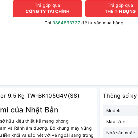
Trả góp qua
Trả góp qua
CÔNG TY TÀI CHÍNH
THẺ TÍN DỤNG
Gọi
0364833737
để tư vấn mua hàng
erter 9.5 Kg TW-BK105G4V(SS)
Thông số kỹ
umi của Nhật Bản
Model:
sở hữu kiểu thiết kế mang phong
Màu sắc:
Ngàm và Rãnh âm dương. Bộ khung máy vững
Nhà sản xuất:
 liền khối và sắc nét với vẻ ngoài sang trọng