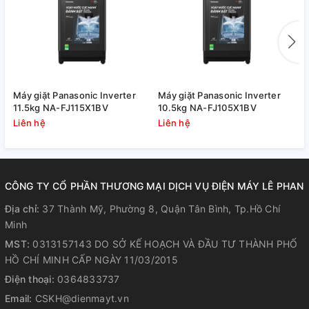
Yên tâm hơn với tính năng khóa trẻ
em an toàn
Chức năng khóa trẻ em cho phép bạn vô hiệu hóa các nút
nhấn, hạn chế việc trẻ em vô ý nhấn nhầm các nút trên máy
Máy giặt Panasonic Inverter
Máy giặt Panasonic Inverter
M
khiến máy dừng hoạt động hoặc mở nắp máy ra gây nguy
11.5kg NA-FJ115X1BV
10.5kg NA-FJ105X1BV
1
hiểm cho trẻ.
Liên hệ
Liên hệ
L
CÔNG TY CỔ PHẦN THƯƠNG MẠI DỊCH VỤ ĐIỆN MÁY LÊ PHAN
Địa chỉ:
37 Thành Mỹ, Phường 8, Quận Tân Bình, Tp.Hồ Chí
Minh
MST:
0313157143 DO SỞ KẾ HOẠCH VÀ ĐẦU TƯ THÀNH PHỐ
HỒ CHÍ MINH CẤP NGÀY 11/03/2015
Điện thoại:
0364833737
Email:
CSKH@dienmayt.vn