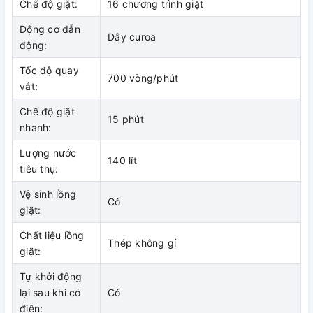
Chế độ giặt:
16 chương trình giặt
gờ nổi hình ngôi sao, xen kẽ đó là các lỗ nhỏ dẫn nước len lỏi
khắp lồng giặt. Các gờ nổi sẽ tác động một cách nhẹ nhàng
Động cơ dẫn
Dây curoa
lên áo quần, cho hiệu quả giặt sạch tăng lên 5% mà không
động:
gây hư hại quần áo.
Tốc độ quay
700 vòng/phút
vắt:
Chế độ giặt
15 phút
nhanh:
Lượng nước
140 lít
tiêu thụ:
Vệ sinh lồng
Có
giặt:
Chất liệu lồng
Thép không gỉ
Tiết kiệm thời gian và chi phí với
giặt:
tính năng tự vệ sinh lồng giặt I-
Tự khởi động
lại sau khi có
Có
Clean
điện: