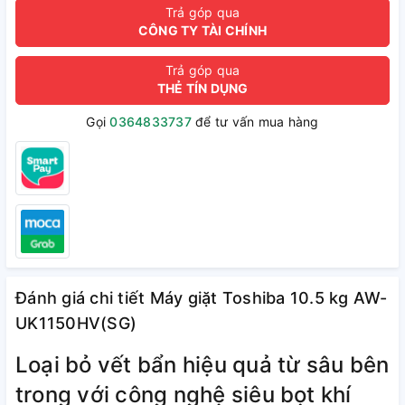
Trả góp qua
CÔNG TY TÀI CHÍNH
Trả góp qua
THẺ TÍN DỤNG
Gọi
0364833737
để tư vấn mua hàng
Đánh giá chi tiết Máy giặt Toshiba 10.5 kg AW-
UK1150HV(SG)
Loại bỏ vết bẩn hiệu quả từ sâu bên
trong với công nghệ siêu bọt khí