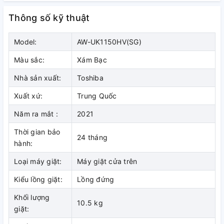
-
Luồng nước dập xuống:
Lực nước mạnh giúp đánh tan vết
Thông số kỹ thuật
bẩn và bọt xà phòng.
-
Luồng nước thổi lên:
Bảo vệ quần áo và chống sờn sợi vải.
Model:
AW-UK1150HV(SG)
Màu sắc:
Xám Bạc
Nhà sản xuất:
Toshiba
Xuất xứ:
Trung Quốc
Năm ra mắt :
2021
Thời gian bảo
24 tháng
hành:
Loại máy giặt:
Máy giặt cửa trên
Tăng hiệu quả giặt sạch với lồng
Kiểu lồng giặt:
Lồng đứng
giặt ngôi sao pha lê
Khối lượng
10.5 kg
giặt:
Lồng giặt của máy giặt Toshiba có thiết kế đặc biệt với các