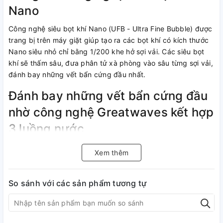
Nano
Công nghệ siêu bọt khí Nano (UFB - Ultra Fine Bubble) được
trang bị trên máy giặt giúp tạo ra các bọt khí có kích thước
Nano siêu nhỏ chỉ bằng 1/200 khe hở sợi vải. Các siêu bọt
khí sẽ thấm sâu, đưa phân tử xà phòng vào sâu từng sợi vải,
đánh bay những vết bẩn cứng đầu nhất.
Đánh bay những vết bẩn cứng đầu
nhờ công nghệ Greatwaves kết hợp
3 luồng nước
Hệ thống 3 thác nước trên chiếc máy giặt lồng đứng này kết
Xem thêm
hợp với các tia nước được tạo ra từ các lỗ phun nước ở mâm
giặt giúp tạo ra 3 luồng nước mạnh mẽ và hiệu quả bao
gồm:
So sánh với các sản phẩm tương tự
-
Luồng nước xoay ngang:
Xoay ngang hai hướng, phân
tách đồ giặt và chống xoắn rối.