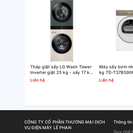
Tháp giặt sấy LG Wash Tower
Máy sấy bơm nhi
Inverter giặt 25 kg - sấy 17 kg
kg TD-T37BS9
WT2517NHEG
Liên hệ
Liên hệ
AutoDry technology
Máy sấy Bosch WTW85400SG với công nghệ Autodry 
giặt tới nhiệt độ bạn mong muốn như để ủi, phơi hoặ
độ và độ ẩm trong máy sấy giúp bảo vệ quần áo khôn
Gentle Dry
CÔNG TY CỔ PHẦN THƯƠNG MẠI DỊCH
Thông tin
VỤ ĐIỆN MÁY LÊ PHAN
Chương trình giặt nhẹ với chứng chỉ AllergyPlus di
Quy chế 