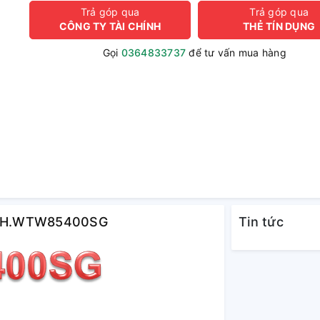
Trả góp qua
Trả góp qua
CÔNG TY TÀI CHÍNH
THẺ TÍN DỤNG
Gọi
0364833737
để tư vấn mua hàng
h HMH.WTW85400SG
Tin tức