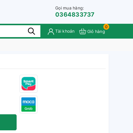
Gọi mua hàng:
0364833737
0
Tài khoản
Giỏ hàng