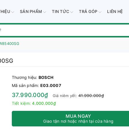
THIỆU
SẢN PHẨM
TIN TỨC
TRẢ GÓP
LIÊN HỆ
TW85400SG
00SG
Thương hiệu:
BOSCH
Mã sản phẩm:
E03.0007
37.990.000₫
41.990.000₫
Giá niêm yết:
Tiết kiệm:
4.000.000₫
MUA NGAY
Giao tận nơi hoặc nhận tại cửa hàng