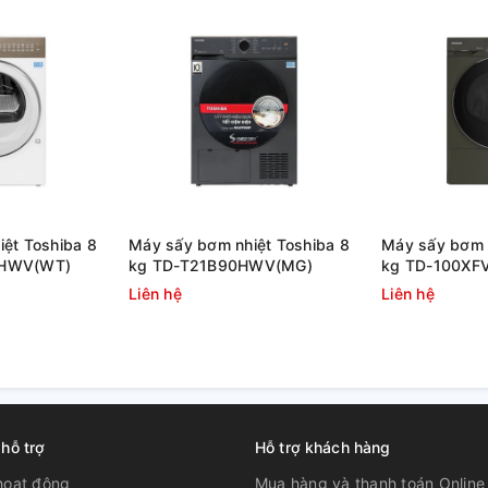
ệt Toshiba 8
Máy sấy bơm nhiệt Toshiba 8
Máy sấy bơm n
0HWV(WT)
kg TD-T21B90HWV(MG)
kg TD-100XF
Liên hệ
Liên hệ
tải trọng tới 9kg nhẹ nhàng làm khô đồ
c cất tủ. Các cảm biến trong máy sẽ đo nhiệt
g bị quá nhiệt và quá tải
 hỗ trợ
Hỗ trợ khách hàng
ệt khuẩn phù hợp với người dùng nhạy cảm
hoạt động
Mua hàng và thanh toán Online