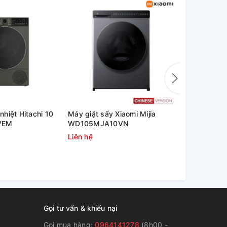
hiệt Hitachi 10
Máy giặt sấy Xiaomi Mijia
Máy sấy bơ
VEM
WD105MJA10VN
10.5 kg NH
Liên hệ
25.600.00
Gọi tư vấn & khiếu nại
Gọi mua hàng:
0964141278
(8h00 -