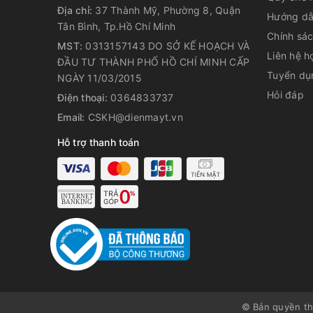
Địa chỉ:
37 Thành Mỹ, Phường 8, Quận
Hướng dẫ
Tân Bình, Tp.Hồ Chí Minh
Chính sá
MST:
0313157143 DO SỞ KẾ HOẠCH VÀ
Liên hệ h
ĐẦU TƯ THÀNH PHỐ HỒ CHÍ MINH CẤP
Tuyển dụ
NGÀY 11/03/2015
Hỏi đáp
Điện thoại:
0364833737
Email:
CSKH@dienmayt.vn
Hỗ trợ thanh toán
© Bản quyền t