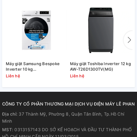
Máy giặt Samsung Bespoke
Máy giặt Toshiba Inverter 12 kg
M
Inverter 10 kg
AW-T26D1300TV(MG)
1
WW10DB7U34GWSV
Liên hệ
Liên hệ
L
CÔNG TY CỔ PHẦN THƯƠNG MẠI DỊCH VỤ ĐIỆN MÁY LÊ PHAN
Địa chỉ:
37 Thành Mỹ, Phường 8, Quận Tân Bình, Tp.Hồ Chí
Minh
MST:
0313157143 DO SỞ KẾ HOẠCH VÀ ĐẦU TƯ THÀNH PHỐ
HỒ CHÍ MINH CẤP NGÀY 11/03/2015