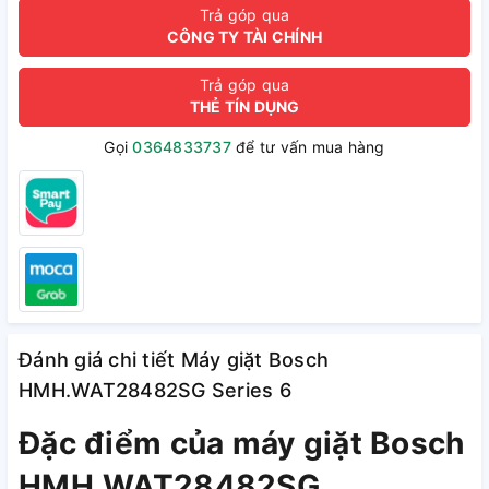
Trả góp qua
CÔNG TY TÀI CHÍNH
Trả góp qua
THẺ TÍN DỤNG
Gọi
0364833737
để tư vấn mua hàng
Đánh giá chi tiết Máy giặt Bosch
HMH.WAT28482SG Series 6
Đặc điểm của máy giặt Bosch
HMH.WAT28482SG