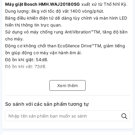
Máy giặt Bosch HMH.WAJ20180SG
xuất xứ từ Thổ Nhĩ Kỳ.
Dung lượng: 8kg với tốc độ vắt 1400 vòng/phút.
Bảng điều khiển điện tử dễ dàng tùy chỉnh và màn hình LED
hiển thị thông tin trực quan.
Sử dụng vỏ máy chống rung AntiVibration™TM, tăng độ bền
cho máy.
Động cơ không chổi than EcoSilence Drive™TM, giảm tiếng
ồn giúp động cơ máy vận hành êm ái.
Độ ồn khi giặt: 54dB.
Độ ồn khi vắt: 72dB.
Các chức năng đặc biệt của
máy giặt Bosch
Xem thêm
HMH.WAJ20180SG
So sánh với các sản phẩm tương tự
Máy giặt Bosch HMH.WAJ20180SG
gồm 14 chương trình
giặt hiện đại.
Thêm quần áo vào máy trong lúc giặt mà vẫn đảm bảo máy
hoạt động bình thường.