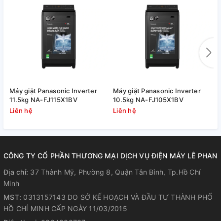
Máy giặt Panasonic Inverter
Máy giặt Panasonic Inverter
M
11.5kg NA-FJ115X1BV
10.5kg NA-FJ105X1BV
1
Liên hệ
Liên hệ
L
CÔNG TY CỔ PHẦN THƯƠNG MẠI DỊCH VỤ ĐIỆN MÁY LÊ PHAN
Địa chỉ:
37 Thành Mỹ, Phường 8, Quận Tân Bình, Tp.Hồ Chí
Minh
MST:
0313157143 DO SỞ KẾ HOẠCH VÀ ĐẦU TƯ THÀNH PHỐ
HỒ CHÍ MINH CẤP NGÀY 11/03/2015