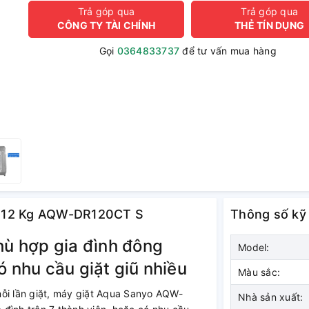
Trả góp qua
Trả góp qua
CÔNG TY TÀI CHÍNH
THẺ TÍN DỤNG
Gọi
0364833737
để tư vấn mua hàng
ter 12 Kg AQW-DR120CT S
Thông số kỹ
hù hợp gia đình đông
Model:
ó nhu cầu giặt giũ nhiều
Màu sắc:
mỗi lần giặt, máy giặt Aqua Sanyo AQW-
Nhà sản xuất: