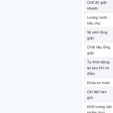
Chế độ giặt
nhanh:
 Inverter sử dụng động cơ truyền động trực
 lắc nhiều so với loại máy giặt truyền động
Lượng nước
tiêu thụ:
 nổi bật, giúp hiệu suất hoạt động cao mà lại
Vệ sinh lồng
m điện hơn.
giặt:
Chất liệu lồng
giặt:
Tự khởi động
lại sau khi có
điện:
Khóa an toàn:
Cài đặt hẹn
giờ:
Khối lượng sản
phẩm (kg):