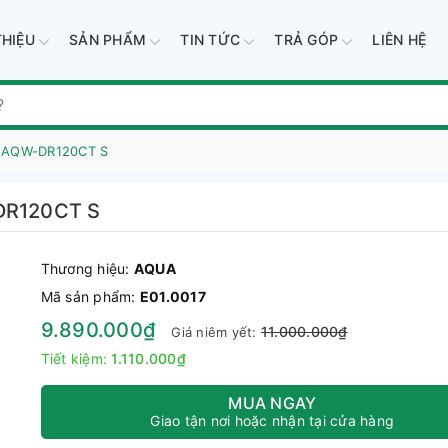
THIỆU
SẢN PHẨM
TIN TỨC
TRẢ GÓP
LIÊN HỆ
Kg AQW-DR120CT S
-DR120CT S
Thương hiệu:
AQUA
Mã sản phẩm:
E01.0017
9.890.000₫
11.000.000₫
Giá niêm yết:
Tiết kiệm:
1.110.000₫
MUA NGAY
Giao tận nơi hoặc nhận tại cửa hàng