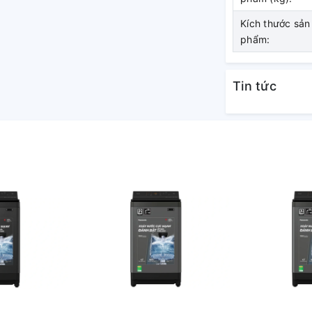
Kích thước sản
phẩm:
hiển phía sau dễ quan sát
Tin tức
lại cảm giác quen thuộc với kiểu máy giặt
bảng điều khiển được bố trí nằm ở phía
anh hơn khi lấy đồ.