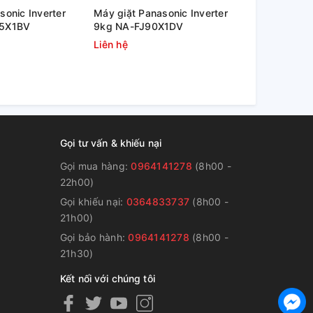
sonic Inverter
Máy giặt Panasonic Inverter
Máy giặt l
95X1BV
9kg NA-FJ90X1DV
L3-1 DWF10
Liên hệ
9.600.000
Gọi tư vấn & khiếu nại
Gọi mua hàng:
0964141278
(8h00 -
22h00)
Gọi khiếu nại:
0364833737
(8h00 -
g
21h00)
Gọi bảo hành:
0964141278
(8h00 -
21h30)
Kết nối với chúng tôi