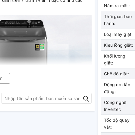
đình trên 7 thành viên, hoặc có nhu cầu
Năm ra mắt :
Thời gian bảo
hành:
Loại máy giặt:
Kiểu lồng giặt:
Khối lượng
giặt:
Chế độ giặt:
m
Động cơ dẫn
động:
Công nghệ
Inverter:
Tốc độ quay
vắt:
n động trực tiếp