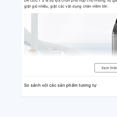
DR120CT S là sự lựa chọn phù hợp cho những hộ gia 
giặt giũ nhiều, giặt các vật dụng chăn mềm lớn.
Xem thê
So sánh với các sản phẩm tương tự
Vận hành êm với động cơ truyề