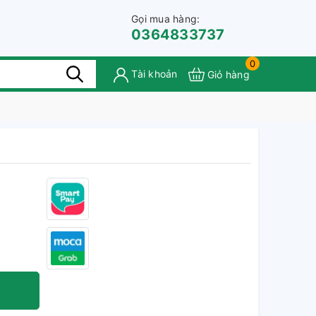
Gọi mua hàng:
0364833737
0
Tài khoản
Giỏ hàng