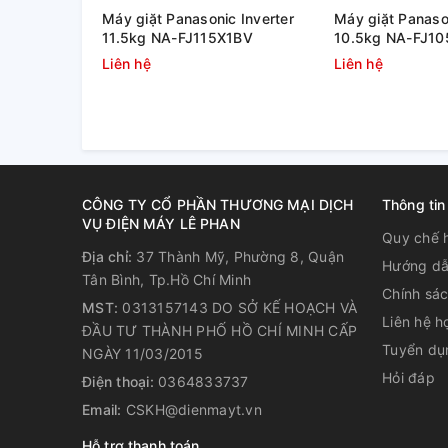
Máy giặt Panasonic Inverter
Máy giặt Panason
11.5kg NA-FJ115X1BV
10.5kg NA-FJ1
Liên hệ
Liên hệ
Tiết kiệm điện nhờ công nghệ 
CÔNG TY CỔ PHẦN THƯƠNG MẠI DỊCH
Thông tin
Nhờ tích hợp công nghệ biến tần Inverter, mẫu máy 
VỤ ĐIỆN MÁY LÊ PHAN
tiết kiệm điện cho gia đình bạn. Lồng giặt được hoạ
Quy chế 
Địa chỉ:
37 Thành Mỹ, Phường 8, Quận
điện và nước sao cho tiết kiệm nhất trong mỗi chươn
Hướng dẫ
Tân Bình, Tp.Hồ Chí Minh
Chính sá
MST:
0313157143 DO SỞ KẾ HOẠCH VÀ
Liên hệ h
ĐẦU TƯ THÀNH PHỐ HỒ CHÍ MINH CẤP
Tuyển dụ
NGÀY 11/03/2015
Hỏi đáp
Điện thoại:
0364833737
Email:
CSKH@dienmayt.vn
Hỗ trợ thanh toán