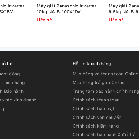
ic Inverter
Máy giặt Panasonic Inverter
Máy giặt Pana
05X1BV
10kg NA-FJ100X1DV
9.5kg NA-FJ
Liên hệ
Liên hệ
Inverter
 hỗ trợ
Hỗ trợ khách hàng
giặt này mang lại sự hài lòng về khả năng
t động hiệu quả, kết hợp với việc sử dụng
hoạt động
Mua hàng và thanh toán Online
g trình giặt.
n mua hàng
Mua hàng trả góp Online
ch Bảo hành
Trung tâm bảo hành chính hãn
ợp tác kinh doanh
Chính sách thanh toán
ng
Chính sách bảo mật
Chính sách vận chuyển
Chính sách kiểm hàng
Chính sách bảo hành & đổi trả