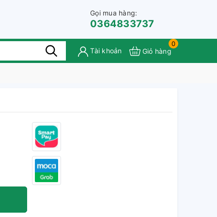
Gọi mua hàng:
0364833737
0
Tài khoản
Giỏ hàng