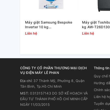
Tiết kiệm diện tích 12%, dễ d
lớn nhờ lồng giặt lớn 525 mm
Máy giặt Samsung Bespoke
Máy giặt Toshiba
Lồng giặt 525 mm được thiết kế đặc biệt, theo chu
Inverter 10 kg
kg AW-T26D13
Lồng giặt có đường kính lớn, lên đến 525 mm
giúp g
WW10DB7U34GWSV
Liên hệ
Liên hệ
rối quần áo hơn.
CÔNG TY CỔ PHẦN THƯƠNG MẠI DỊCH
Thông tin
VỤ ĐIỆN MÁY LÊ PHAN
Quy chế 
Địa chỉ:
37 Thành Mỹ, Phường 8, Quận
Hướng dẫ
Tân Bình, Tp.Hồ Chí Minh
Chính sá
MST:
0313157143 DO SỞ KẾ HOẠCH VÀ
Liên hệ h
ĐẦU TƯ THÀNH PHỐ HỒ CHÍ MINH CẤP
Tuyển dụ
NGÀY 11/03/2015