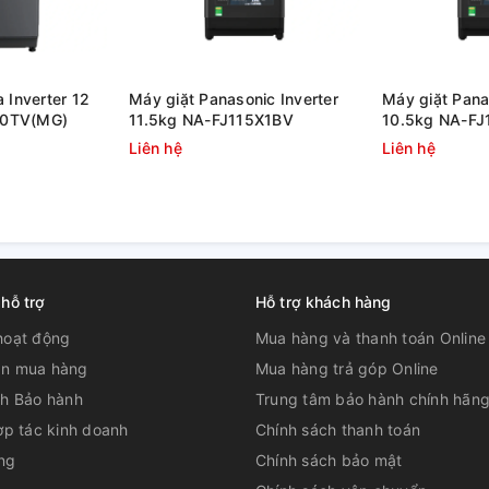
àng lấy quần áo, chăn mền
 Inverter 12
Máy giặt Panasonic Inverter
Máy giặt Pana
ẩn Châu Âu trên máy giặt lồng ngang
AQUA.
00TV(MG)
11.5kg NA-FJ115X1BV
10.5kg NA-F
iặt sạch hơn, quần áo dễ tách, giảm xoắn
Liên hệ
Liên hệ
 hỗ trợ
Hỗ trợ khách hàng
hoạt động
Mua hàng và thanh toán Online
n mua hàng
Mua hàng trả góp Online
ch Bảo hành
Trung tâm bảo hành chính hãn
ợp tác kinh doanh
Chính sách thanh toán
ng
Chính sách bảo mật