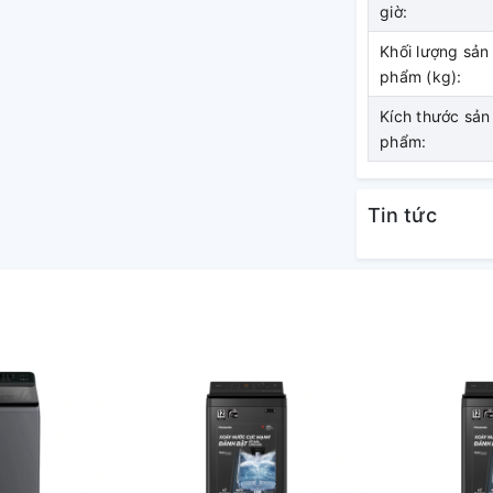
giờ:
y giặt này giúp hạn chế máy rung lắc, tiếng
y ảnh hưởng đến giấc ngủ cũng như sự tập
Khối lượng sản
phẩm (kg):
Kích thước sản
phẩm:
Tin tức