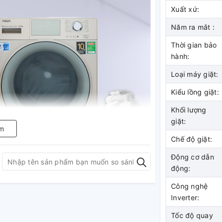
Xuất xứ:
Năm ra mắt :
Thời gian bảo
hành:
Loại máy giặt:
Kiểu lồng giặt:
Khối lượng
giặt:
m
Chế độ giặt:
Động cơ dẫn
động:
Công nghệ
ến 10.5 kg này phù hợp cho
Inverter:
i.
Tốc độ quay