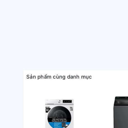
Động cơ truyền động trực tiếp được trang bị trên má
ồn khó chịu khi máy vận hành hiệu quả, hạn chế gâ
trung của bạn.
Sản phẩm cùng danh mục