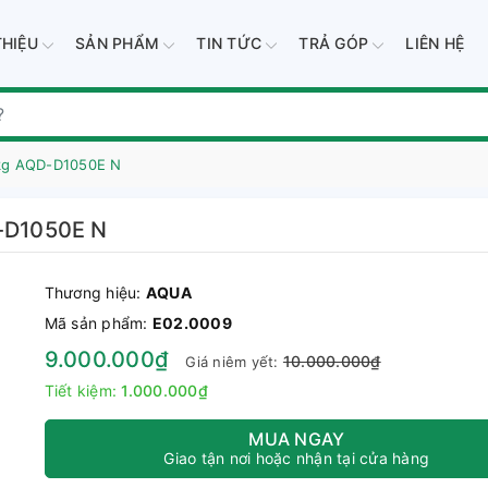
THIỆU
SẢN PHẨM
TIN TỨC
TRẢ GÓP
LIÊN HỆ
 kg AQD-D1050E N
D-D1050E N
Thương hiệu:
AQUA
Mã sản phẩm:
E02.0009
9.000.000₫
10.000.000₫
Giá niêm yết:
Tiết kiệm:
1.000.000₫
MUA NGAY
Giao tận nơi hoặc nhận tại cửa hàng