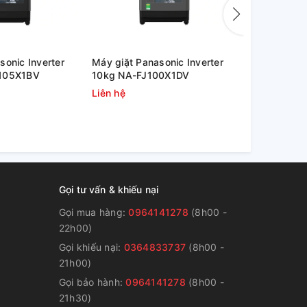
sonic Inverter
Máy giặt Panasonic Inverter
Máy giặt Pa
J105X1BV
10kg NA-FJ100X1DV
9.5kg NA-
Liên hệ
Liên hệ
Gọi tư vấn & khiếu nại
Gọi mua hàng:
0964141278
(8h00 -
22h00)
Gọi khiếu nại:
0364833737
(8h00 -
g
21h00)
Gọi bảo hành:
0964141278
(8h00 -
21h30)