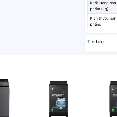
Khối lượng sản
nhu cầu giặt giũ đa dạng
phẩm (kg):
c tích hợp sẵn, gồm: giặt đồ Cotton, giặt
Kích thước sản
 giặt mạnh, giặt chống nhăn, giặt nhẹ, giặt
phẩm:
 sinh lồng giặt.
Tin tức