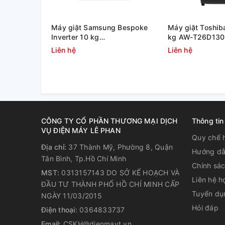
Máy giặt Samsung Bespoke
Máy giặt Toshiba
Inverter 10 kg
kg AW-T26D13
Nâng cao hiệu quả giặt sạch 
WW10DB7U34GWSV
Liên hệ
Liên hệ
Pulsator
Mâm giặt kép Twin Pulsator với cấu tạo 2 mâm giặt g
3 luồng nước chuyển động linh hoạt, tạo nên lực xo
sạch như mong muốn.
CÔNG TY CỔ PHẦN THƯƠNG MẠI DỊCH
Thông tin
VỤ ĐIỆN MÁY LÊ PHAN
Quy chế 
Địa chỉ:
37 Thành Mỹ, Phường 8, Quận
Hướng dẫ
Tân Bình, Tp.Hồ Chí Minh
Chính sá
MST:
0313157143 DO SỞ KẾ HOẠCH VÀ
Liên hệ h
ĐẦU TƯ THÀNH PHỐ HỒ CHÍ MINH CẤP
Tuyển dụ
NGÀY 11/03/2015
Giảm hư tổn quần áo nhờ lồng g
Hỏi đáp
Điện thoại:
0364833737
Email:
CSKH@dienmayt.vn