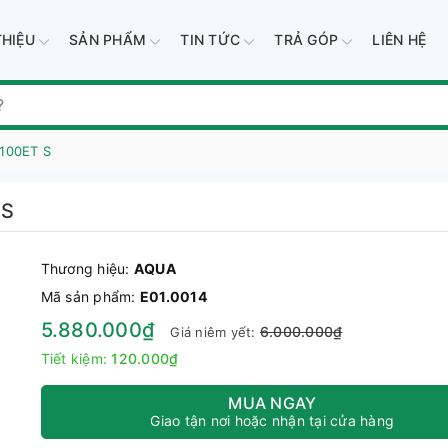
THIỆU
SẢN PHẨM
TIN TỨC
TRẢ GÓP
LIÊN HỆ
R100ET S
 S
Thương hiệu:
AQUA
Mã sản phẩm:
E01.0014
5.880.000₫
6.000.000₫
Giá niêm yết:
Tiết kiệm:
120.000₫
MUA NGAY
Giao tận nơi hoặc nhận tại cửa hàng