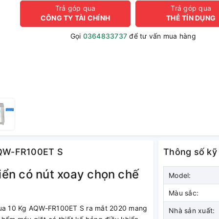
Trả góp qua
Trả góp qua
CÔNG TY TÀI CHÍNH
THẺ TÍN DỤNG
Gọi
0364833737
để tư vấn mua hàng
 AQW-FR100ET S
Thông số kỹ
hiển có nút xoay chọn chế
Model:
Màu sắc:
Aqua 10 Kg AQW-FR100ET S ra mắt 2020 mang
Nhà sản xuất: