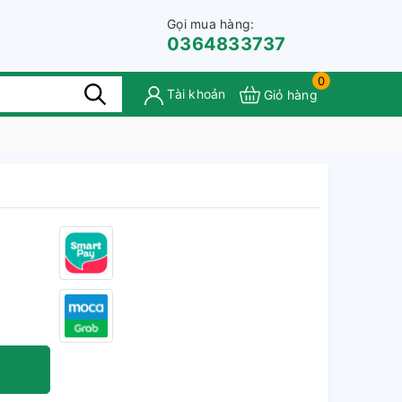
Gọi mua hàng:
0364833737
0
Tài khoản
Giỏ hàng