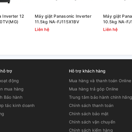
 Inverter 12
Máy giặt Panasonic Inverter
Máy giặt Pana
00TV(MG)
11.5kg NA-FJ115X1BV
10.5kg NA-F
cùng mâm giặt kép Twin
Liên hệ
Liên hệ
iúp cho quần áo dễ đảo trộn khi kết hợp với
áy mạnh mẽ nhằm mang lại hiệu quả giặt
 hỗ trợ
Hỗ trợ khách hàng
hoạt động
Mua hàng và thanh toán Online
n mua hàng
Mua hàng trả góp Online
ch Bảo hành
Trung tâm bảo hành chính hãn
ợp tác kinh doanh
Chính sách thanh toán
ng
Chính sách bảo mật
iặt Pillow
Chính sách vận chuyển
Chính sách kiểm hàng