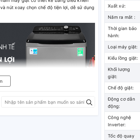
hẩm máy giặt có thiết kế bảng điều khiển
Xuất xứ:
và nút xoay chọn chế độ tiện lợi, dễ sử dụng
Năm ra mắt :
Thời gian bảo
hành:
Loại máy giặt:
Kiểu lồng giặt:
Khối lượng
giặt:
m
Chế độ giặt:
Động cơ dẫn
động:
Công nghệ
Inverter:
Tốc độ quay