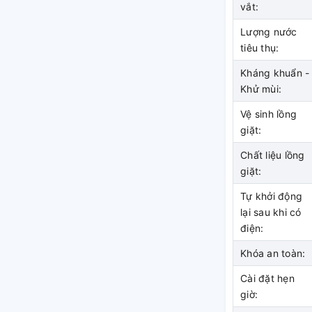
vắt:
i mái giặt nhiều đồ cùng
Lượng nước
n lớn
tiêu thụ:
Kháng khuẩn -
Khử mùi:
Vệ sinh lồng
giặt:
Chất liệu lồng
giặt:
Tự khởi động
lại sau khi có
điện:
Khóa an toàn:
Cài đặt hẹn
giờ: