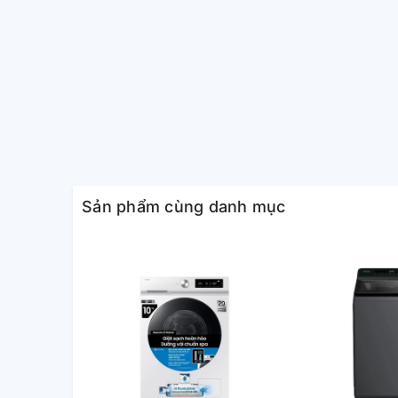
12 chương trình giặt, đáp ứng 
Máy giặt Aqua Sanyo này có 12 chương trình giặt đượ
tiêu chuẩn, giặt nhanh, giặt đồ thể thao, giặt đồ len,
chăn mền, giặt khăn, giặt đồ trẻ em và chức năng Vệ
Sản phẩm cùng danh mục