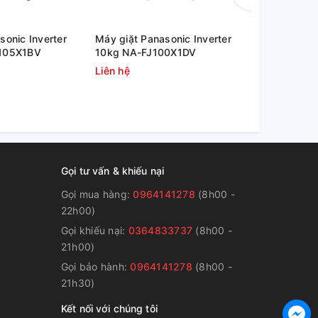
sonic Inverter
Máy giặt Panasonic Inverter
Máy giặt Pa
J105X1BV
10kg NA-FJ100X1DV
9.5kg NA-
Liên hệ
Liên hệ
Gọi tư vấn & khiếu nại
Gọi mua hàng:
0964141278
(8h00 -
22h00)
Gọi khiếu nại:
0364833737
(8h00 -
g
21h00)
Gọi bảo hành:
0964141278
(8h00 -
21h30)
Kết nối với chúng tôi