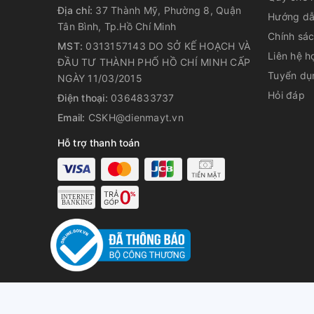
Địa chỉ:
37 Thành Mỹ, Phường 8, Quận
Hướng dẫ
Tân Bình, Tp.Hồ Chí Minh
Chính sá
Chất âm mạnh mẽ, giai điệu s
MST:
0313157143 DO SỞ KẾ HOẠCH VÀ
Liên hệ h
ĐẦU TƯ THÀNH PHỐ HỒ CHÍ MINH CẤP
tiếng kết hợp công suất 1000
Tuyển dụ
NGÀY 11/03/2015
Hỏi đáp
Điện thoại:
0364833737
Âm thanh phát ra từ loa Mobell có chất lượng cao h
Bass đường kính khoảng 40 cm, 1 loa Treble và 1 lo
Email:
CSKH@dienmayt.vn
đến
1000 W
mang đến chất âm cực kì mạnh mẽ và c
Hỗ trợ thanh toán
gian nên cực kỳ thích hợp cho các bữa tiệc ngoài trờ
© Bản quyền t