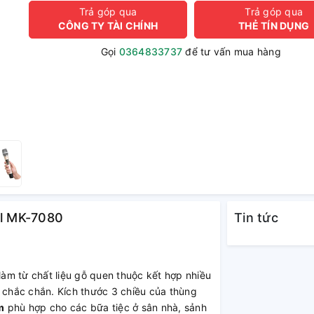
Trả góp qua
Trả góp qua
CÔNG TY TÀI CHÍNH
THẺ TÍN DỤNG
Gọi
0364833737
để tư vấn mua hàng
ll MK-7080
Tin tức
àm từ chất liệu gỗ quen thuộc kết hợp nhiều
chắc chắn. Kích thước 3 chiều của thùng
m
phù hợp cho các bữa tiệc ở sân nhà, sảnh