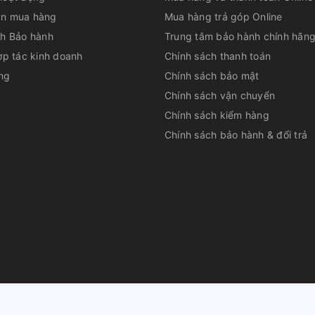
n mua hàng
Mua hàng trả góp Online
ch Bảo hành
Trung tâm bảo hành chính hãn
ống động nhờ loa 3 đường
ợp tác kinh doanh
Chính sách thanh toán
 W
ng
Chính sách bảo mật
Chính sách vận chuyển
ơn, hay hơn nhờ 3 đường tiếng bao gồm 1 loa
a Mid. Bên cạnh đó là
công suất
lên
Chính sách kiểm hàng
hân thực, âm vang dội, lan tỏa trong không
Chính sách bảo hành & đổi trả
i.
huộc về
CÔNG TY CỔ PHẦN DỊCH VỤ TƯ VẤN QUẢN LÝ LÊ PHAN
|
Cu