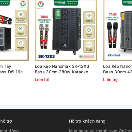
ị tay cầm và bánh xe
h xe bên dưới thì việc di chuyển loa không
chỗ thì chỉ cần gạt chốt khóa bánh xe. Ngoài
n loa dễ dàng hơn.
h Tay
Loa Kéo Nanomax SK-12X3
Loa Kéo Nano
ass Đôi 16cm
Bass 30cm 380w Karaoke
Bass 30cm 4
Bluetooth
Bluetooth
Liên hệ
Liên hệ
 hỗ trợ
Hỗ trợ khách hàng
hoạt động
Mua hàng và thanh toán Online