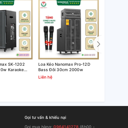
max SK-1202
Loa Kéo Nanomax Pro-12D
Loa Kéo Na
20w Karaoke
Bass Đôi 30cm 2000w
50cm 980w 
Liên hệ
Liên hệ
Gọi tư vấn & khiếu nại
Gọi mua hàng:
0964141278
(8h00 -