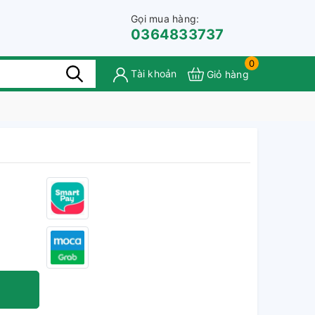
Gọi mua hàng:
0364833737
0
Tài khoản
Giỏ hàng