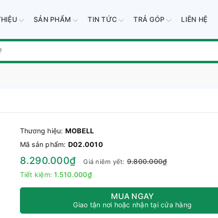
THIỆU
SẢN PHẨM
TIN TỨC
TRẢ GÓP
LIÊN HỆ
Thương hiệu:
MOBELL
Mã sản phẩm:
D02.0010
8.290.000₫
9.800.000₫
Giá niêm yết:
Tiết kiệm:
1.510.000₫
MUA NGAY
Giao tận nơi hoặc nhận tại cửa hàng