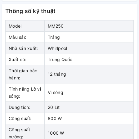
Thông số kỹ thuật
Món nướng thơm ngon
Model:
MM250
Lò vi sóng trang bị thêm tính năng nướng thức ăn cho các
Màu sắc:
Trắng
bà nội trợ thoải mái trổ tài các món nướng như: thịt ba rọi
nướng, cá nướng,... thêm đa dạng hơn cho cả nhà luôn có
Nhà sản xuất:
Whirlpool
được bữa cơm ngon miệng và đầy dinh dưỡng.
Xuất xứ:
Trung Quốc
Thời gian bảo
12 tháng
hành:
Tính năng Lò vi
Vi sóng
sóng:
Dung tích:
20 Lít
Công suất:
800 W
Công suất
1000 W
nướng: