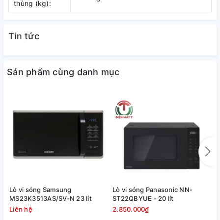
thùng (kg):
Tin tức
Sản phẩm cùng danh mục
Lò vi sóng Samsung
Lò vi sóng Panasonic NN-
L
MS23K3513AS/SV-N 23 lít
ST22QBYUE - 20 lít
N
Liên hệ
2.850.000₫
4