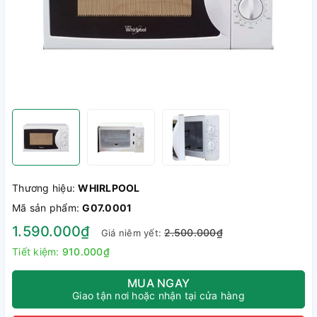
Thương hiệu:
WHIRLPOOL
Mã sản phẩm:
G07.0001
1.590.000₫
2.500.000₫
Giá niêm yết:
Tiết kiệm:
910.000₫
MUA NGAY
Giao tận nơi hoặc nhận tại cửa hàng