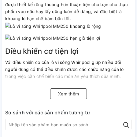
được thiết kế rộng thoáng hơn thuận tiện cho bạn cho thực
phẩm vào nấu hay lấy cũng luôn dễ dàng, và đặc biệt là
khoang lò hạn chế bám bẩn tốt.
Điều khiển cơ tiện lợi
Với điều khiển cơ của lò vi sóng Whirlpool giúp nhiều đối
người dùng có thể điều khiển được các chức năng của lò
trong việc cần chế biến các món ăn yêu thích của mình.
Đa chức năng
Xem thêm
Lò vi sóng Whirlpool MM250 có dung tích sử dụng 20 lít phù
hợp với gia đình có khoảng 2 đến 3 thành viên, bạn có thể
dùng để nấu, hâm nóng, rã đông thực phẩm hay nướng
So sánh với các sản phẩm tương tự
nững món ăn ngon để thay đổi khẩu vị của các thành viên
trong gia đình.