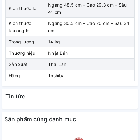
Ngang 48.5 cm – Cao 29.3 cm – Sâu
bằng thép phủ sơn chống dính, nấu
Kích thước lò
41 cm
nướng thực phẩm an toàn, dễ lau
Kích thước
Ngang 30.5 cm – Cao 20 cm – Sâu 34
chùi đảm bảo vệ sinh
khoang lò
cm
Trọng lượng
14 kg
Thương hiệu
Nhật Bản
Sản xuất
Thái Lan
Hãng
Toshiba.
Tin tức
Sản phẩm cùng danh mục
Bảng điều khiển điện tử hiện đại,