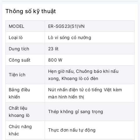
suất vi sóng 800 W, công suất
nướng 1000 W nấu nhanh, tiện
Thông số kỹ thuật
dụng
MODEL
ER-SGS23(S1)VN
Xem thêm: Cách sử dụng lò vi sóng để nướng
Loại lò
Lò vi sóng có nướng
Dung tích
23 lít
Công suất
800 W
Hẹn giờ nấu, Chuông báo khi nấu
Tiện ích
xong, Khoang lò có đèn
Bảng điều
Nút nhấn điện tử có tiếng Việt kèm
khiển
màn hình hiển thị
Chất liệu
Thép không gỉ sang trọng
khoang lò
Chức năng
Thực đơn nấu tự động
khác
Lò vi sóng có nướng với khoang lò