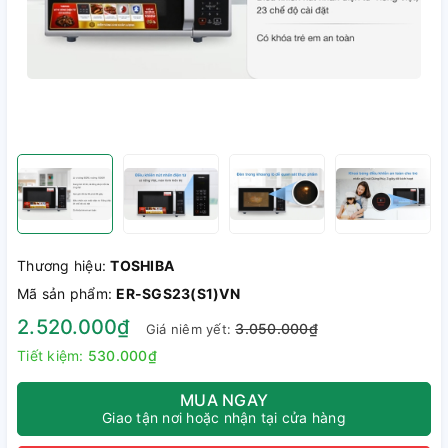
Thương hiệu:
TOSHIBA
Mã sản phẩm:
ER-SGS23(S1)VN
2.520.000₫
3.050.000₫
Giá niêm yết:
Tiết kiệm:
530.000₫
MUA NGAY
Giao tận nơi hoặc nhận tại cửa hàng