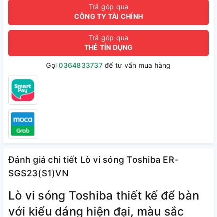
Trả góp qua
CÔNG TY TÀI CHÍNH
Trả góp qua
THẺ TÍN DỤNG
Gọi
0364833737
để tư vấn mua hàng
Đánh giá chi tiết Lò vi sóng Toshiba ER-
SGS23(S1)VN
Lò vi sóng Toshiba thiết kế để bàn
với kiểu dáng hiện đại, màu sắc