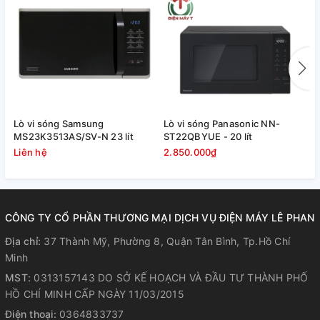
dễ dùng với hướng dẫn Việt – Anh,
11 mức công suất tùy chỉnh theo
món nấu, 8 thực đơn nấu tự
động và 2 chương trình nướng kết
hợp
Lò vi sóng Samsung
Lò vi sóng Panasonic NN-
L
Lò có rã đông nhanh thuận tiện, hẹn giờ nấu lên đến 99 phút
MS23K3513AS/SV-N 23 lít
ST22QBYUE - 20 lít
N
99 giây cho người dùng rảnh tay với công việc bếp núc
Liên hệ
2.850.000₫
4
khác trong khi nấu ăn với lò vi sóng.
Sản phẩm giúp người nội trợ đa dạng hóa bữa ăn gia đình,
tiết kiệm thời gian và công sức cho việc bếp núc.
CÔNG TY CỔ PHẦN THƯƠNG MẠI DỊCH VỤ ĐIỆN MÁY LÊ PHAN
Địa chỉ:
37 Thành Mỹ, Phường 8, Quận Tân Bình, Tp.Hồ Chí
Minh
MST:
0313157143 DO SỞ KẾ HOẠCH VÀ ĐẦU TƯ THÀNH PHỐ
HỒ CHÍ MINH CẤP NGÀY 11/03/2015
Điện thoại:
0364833737