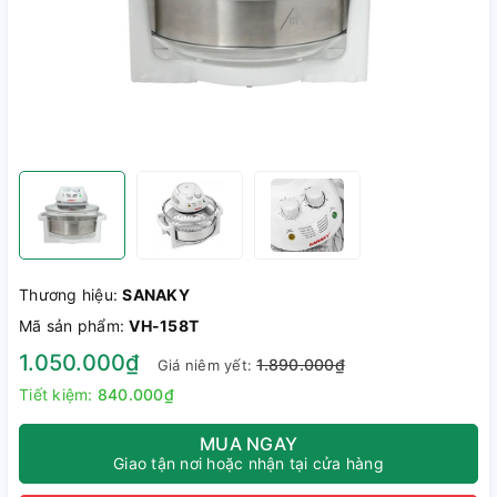
Thương hiệu:
SANAKY
Mã sản phẩm:
VH-158T
1.050.000₫
1.890.000₫
Giá niêm yết:
Tiết kiệm:
840.000₫
MUA NGAY
Giao tận nơi hoặc nhận tại cửa hàng