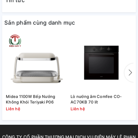
Tin tức
kg, nướng rau củ, nướng bánh, lò còn có chức năng hâm
nóng, quay, rô ti, chiên khô, rang…
Sản phẩm cùng danh mục
Midea 1100W Bếp Nướng
Lò nướng âm Comfee CO-
M
Không Khói Teriyaki P06
AC70KB 70 lít
T
Liên hệ
Liên hệ
L
Dụng cụ gắp kèm tiện lợi
Dụng cụ gắp tặng kèm tiện lợi khi muốn lấy thức ăn ra khỏi
lò
CÔNG TY CỔ PHẦN THƯƠNG MẠI DỊCH VỤ ĐIỆN MÁY LÊ PHAN