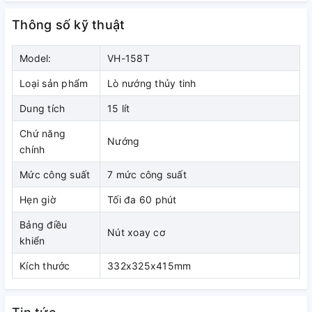
chín nhanh, không bị cháy khét
Thông số kỹ thuật
Model:
VH-158T
Loại sản phẩm
Lò nướng thủy tinh
Dung tích
15 lít
Chứ năng
Nướng
chính
Mức công suất
7 mức công suất
Hẹn giờ
Tối đa 60 phút
Bảng điều
Nút xoay cơ
khiển
Tích hợp nhiều chức năng
Kích thước
332x325x415mm
Lò nướng thuỷ tinh Sanaky
VH 158T có núm chỉnh nhiệt độ,
ngoài chức năng nướng thịt, nướng gà nguyên con dưới 1.5