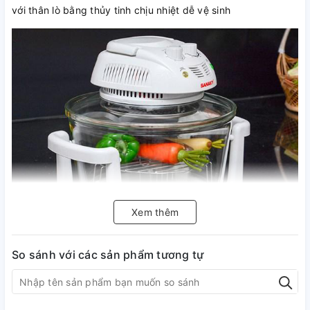
với thân lò bằng thủy tinh chịu nhiệt dễ vệ sinh
Xem thêm
Quạt đối lưu đảo đều của
Lò Nướng
So sánh với các sản phẩm tương tự
SANAKY VH-158T
Quạt đối lưu đảo đều nhiệt độ trong lò giúp món nướng được