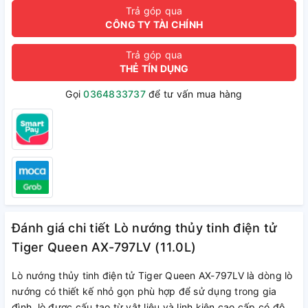
Trả góp qua
CÔNG TY TÀI CHÍNH
Trả góp qua
THẺ TÍN DỤNG
Gọi
0364833737
để tư vấn mua hàng
Đánh giá chi tiết Lò nướng thủy tinh điện tử
Tiger Queen AX-797LV (11.0L)
Lò nướng thủy tinh điện tử Tiger Queen AX-797LV là dòng lò
nướng có thiết kế nhỏ gọn phù hợp để sử dụng trong gia
đình, lò được cấu tạo từ vật liệu và linh kiện cao cấp có độ