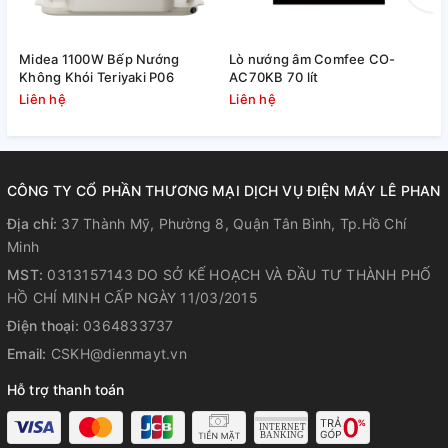
Midea 1100W Bếp Nướng
Lò nướng âm Comfee CO-
M
Không Khói Teriyaki P06
AC70KB 70 lít
T
Liên hệ
Liên hệ
L
CÔNG TY CỔ PHẦN THƯƠNG MẠI DỊCH VỤ ĐIỆN MÁY LÊ PHAN
Lò nướng thủy tinh điện tử Tiger Queen AX-797LV
trang bị
Địa chỉ:
37 Thành Mỹ, Phường 8, Quận Tân Bình, Tp.Hồ Chí
công suất 1300W, sử dụng công nghệ nướng bằng đèn
Minh
Halogen đối lưu tạo ra nhiệt độ nướng tối đa 260 độ C, giúp
MST:
0313157143 DO SỞ KẾ HOẠCH VÀ ĐẦU TƯ THÀNH PHỐ
người nội trợ nướng các thực phẩm như thịt, cá, hải sản, rau
HỒ CHÍ MINH CẤP NGÀY 11/03/2015
củ quả một cách nhanh chóng, có lò nướng Tiger Queen AX-
Điện thoại:
0364833737
798LV tại nhà người nội trợ sẽ chủ động được nguồn thực
phẩm sạch cũng như là chủ động hơn trọng việc chế biến
Email:
CSKH@dienmayt.vn
thực phẩm một cách vệ sinh cho gia đình.
Hỗ trợ thanh toán