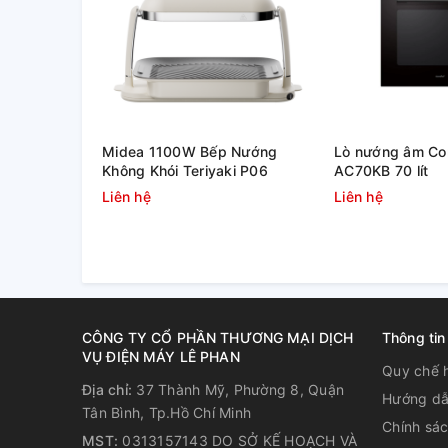
tối đa 60 phút, giúp người dùn
cháy khét thức ăn, tận dụng th
làm những công việc khác
Midea 1100W Bếp Nướng
Lò nướng âm Co
Không Khói Teriyaki P06
AC70KB 70 lít
Liên hệ
Liên hệ
CÔNG TY CỔ PHẦN THƯƠNG MẠI DỊCH
Thông tin
VỤ ĐIỆN MÁY LÊ PHAN
Quy chế 
Địa chỉ:
37 Thành Mỹ, Phường 8, Quận
Hướng dẫ
Tân Bình, Tp.Hồ Chí Minh
Chính sá
MST:
0313157143 DO SỞ KẾ HOẠCH VÀ