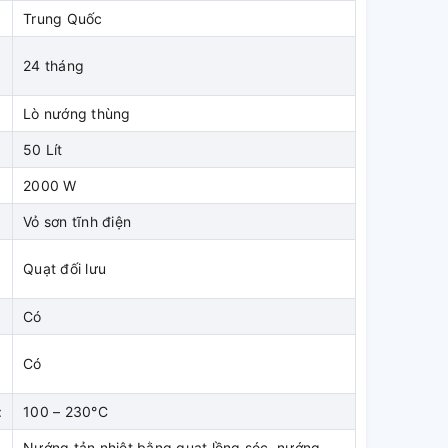
Trung Quốc
24 tháng
Lò nướng thùng
50 Lít
2000 W
Vỏ sơn tĩnh điện
Quạt đối lưu
Có
n
Có
:
100 – 230°C
Nướng tản nhiệt bằng quạt lồng sóc, nướng