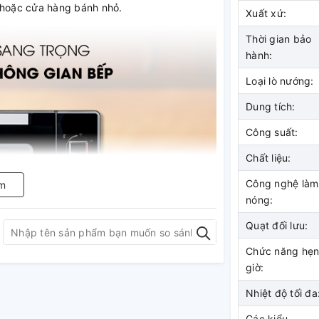
n hoặc cửa hàng bánh nhỏ.
Xuất xứ:
Thời gian bảo
hành:
Loại lò nướng:
Dung tích:
Công suất:
Chất liệu:
Công nghệ làm
m
nóng:
Quạt đối lưu:
Chức năng hẹ
giờ:
Nhiệt độ tối đa
 chín thức ăn nhanh, tiết
Các kiểu