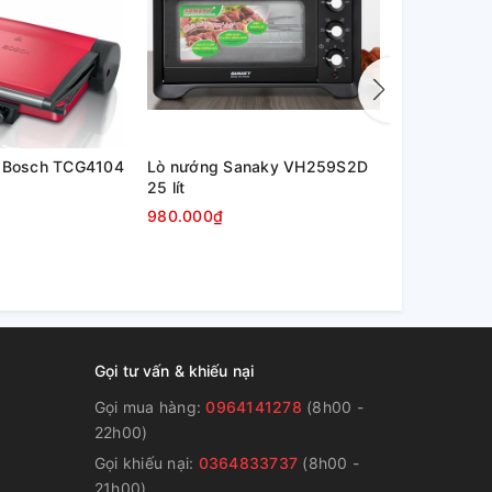
n Bosch TCG4104
Lò nướng Sanaky VH259S2D
Lò Nướng 
25 lít
120 Lít
980.000₫
2.750.000₫
Gọi tư vấn & khiếu nại
Gọi mua hàng:
0964141278
(8h00 -
22h00)
Gọi khiếu nại:
0364833737
(8h00 -
g
21h00)