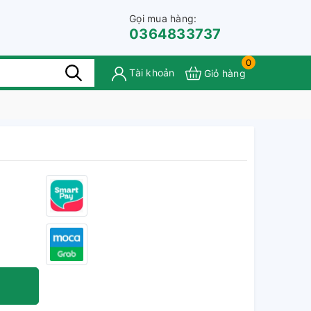
Gọi mua hàng:
0364833737
0
Tài khoản
Giỏ hàng