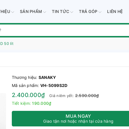
THIỆU
SẢN PHẨM
TIN TỨC
TRẢ GÓP
LIÊN HỆ
 50 lít
Thương hiệu:
SANAKY
Mã sản phẩm:
VH-5099S2D
2.400.000₫
2.590.000₫
Giá niêm yết:
Tiết kiệm:
190.000₫
MUA NGAY
Giao tận nơi hoặc nhận tại cửa hàng