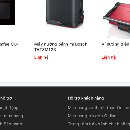
g kiểm soát được rủi ro
ời gian để chế biến hoặc
mfee CO-
Máy nướng bánh mì Bosch
Vỉ nướng điệ
TAT3M123
Liên hệ
Liên hệ
 hỗ trợ
Hỗ trợ khách hàng
hoạt động
Mua hàng và thanh toán Online
n mua hàng
Mua hàng trả góp Online
ch Bảo hành
Trung tâm bảo hành chính hãn