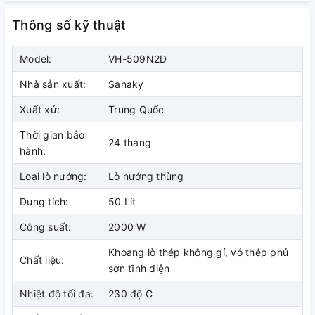
Thông số kỹ thuật
Model:
VH-509N2D
Dung tích lò nướng 50 lít
Nhà sản xuất:
Sanaky
Lò Nướng SANAKY VH-509N2D
có dung tích 50L luôn được
Xuất xứ:
Trung Quốc
người dùng ưu chuộng, không những bởi việc thỏa mái cho
Thời gian bảo
không gian nướng mà còn phù hợp với hầu hết gia đình,
24 tháng
hành:
cũng như nhu cầu và đam mê học làm bánh của chị em.
Loại lò nướng:
Lò nướng thùng
Dung tích:
50 Lít
Công suất:
2000 W
Khoang lò thép không gỉ, vỏ thép phủ
Chất liệu:
sơn tĩnh điện
Nhiệt độ tối đa:
230 độ C