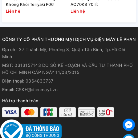
Không Khói Teriyaki P06
AC70KB 70 lít
T
Liên hệ
Liên hệ
L
CÔNG TY CỔ PHẦN THƯƠNG MẠI DỊCH VỤ ĐIỆN MÁY LÊ PHAN
Chức năng xiên quay thịt
Địa chỉ:
37 Thành Mỹ, Phường 8, Quận Tân Bình, Tp.Hồ Chí
Minh
Chức năng hữu ích của lò nướng là có xiên nướng. Mỗi gia
đình chúng ta đều có thể sử dụng dễ dàng xiên quay để
MST:
0313157143 DO SỞ KẾ HOẠCH VÀ ĐẦU TƯ THÀNH PHỐ
mang đến món ăn tươi ngon và giòn tan.
HỒ CHÍ MINH CẤP NGÀY 11/03/2015
Điện thoại:
0364833737
Email:
CSKH@dienmayt.vn
Hỗ trợ thanh toán