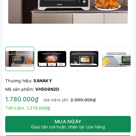
Thương hiệu:
SANAKY
Mã sản phẩm:
VH509N2D
1.780.000₫
2.990.000₫
Giá niêm yết:
Tiết kiệm:
1.210.000₫
MUA NGAY
Giao tận nơi hoặc nhận tại cửa hàng