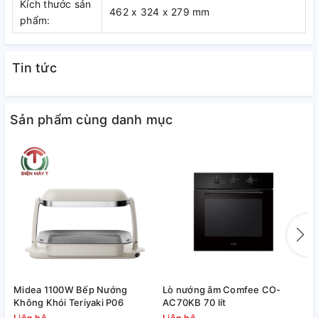
Kích thước sản
462 x 324 x 279 mm
phẩm:
Tin tức
Sản phẩm cùng danh mục
Các tính năng chi tiết Lò
Nướng Sanaky VH-259N2D
–
Vỏ ngoài bằng Inox chống gỉ:
Lò nướng VH-259N2D
có
thiết kế vỏ ngoài bằng Inox bền đẹp phù hợp cho mọi không
gian sử dụng, dễ dàng vệ sinh sau mỗi lần sử dụng, chống
hoen gỉ
Midea 1100W Bếp Nướng
Lò nướng âm Comfee CO-
M
Không Khói Teriyaki P06
AC70KB 70 lít
T
–
Dung tích 25 lít
:
Lò nướng Sanaky VH-259N2D
được thiết