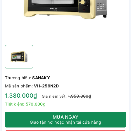
Thương hiệu:
SANAKY
Mã sản phẩm:
VH-259N2D
1.380.000₫
1.950.000₫
Giá niêm yết:
Tiết kiệm:
570.000₫
MUA NGAY
Giao tận nơi hoặc nhận tại cửa hàng