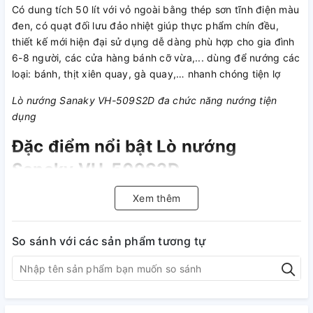
Có dung tích 50 lít với vỏ ngoài bằng thép sơn tĩnh điện màu
đen, có quạt đối lưu đảo nhiệt giúp thực phẩm chín đều,
thiết kế mới hiện đại sử dụng dễ dàng phù hợp cho gia đình
6-8 người, các cửa hàng bánh cỡ vừa,... dùng để nướng các
loại: bánh, thịt xiên quay, gà quay,… nhanh chóng tiện lợ
Lò nướng Sanaky VH-509S2D đa chức năng nướng tiện
dụng
Đặc điểm nổi bật Lò nướng
Sanaky VH-509S2D
- Thiết kế mới hiện đại phù hợp cho mọi không gian bếp.
Xem thêm
- Dung tích 50 lít với chất liệu vỏ lò bằng thép sơn tĩnh điện
màu đen
So sánh với các sản phẩm tương tự
- Có quạt đối lưu đảo nhiệt giúp thực phẩm chín đều hơn
- Khoang lò bằng thép không gỉ dễ vệ sinh