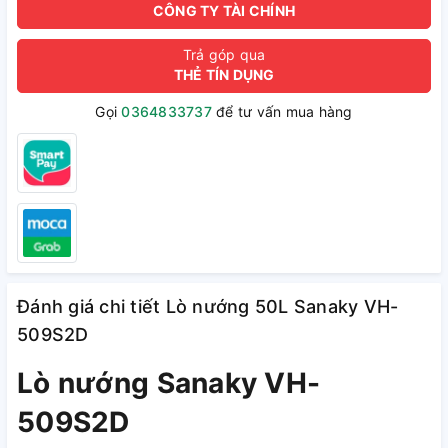
CÔNG TY TÀI CHÍNH
Trả góp qua
THẺ TÍN DỤNG
Gọi
0364833737
để tư vấn mua hàng
Đánh giá chi tiết Lò nướng 50L Sanaky VH-
509S2D
Lò nướng Sanaky VH-
509S2D