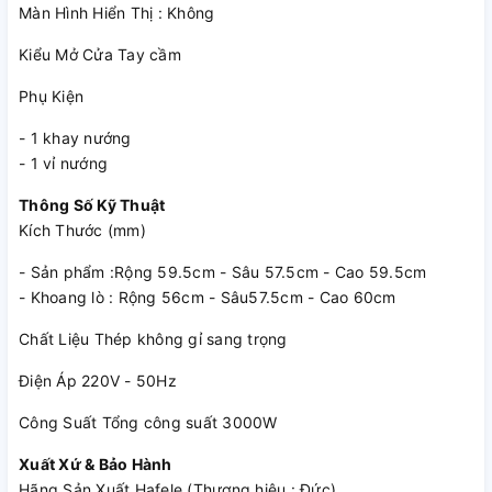
Màn Hình Hiển Thị : Không
Kiểu Mở Cửa Tay cầm
Lò nướng âm tủ Hafele HO-4K70A 538.61.451
Phụ Kiện
Sản phẩm có màu đen chủ đạo mang lại sự hài hòa, phù hợp
với nhiều phong cách nội thất khác nhau. Chất liệu thép
- 1 khay nướng
không gỉ sáng bóng, có độ bền cao, chống mài mòn, ít bị
- 1 vỉ nướng
trầy xước, chống bám dấu vân tay.
Thông Số Kỹ Thuật
Dung tích 70 lít - công suất 3000W
Kích Thước (mm)
- Sản phẩm :Rộng 59.5cm - Sâu 57.5cm - Cao 59.5cm
Khoang lò nướng Hafele HO-4K70A có kích thước 56cm x
- Khoang lò : Rộng 56cm - Sâu57.5cm - Cao 60cm
60cm (Ngang x Cao), dung tích 70 lít, cho phép bạn nướng
gà, vịt nguyên con hay chế biến lượng thức ăn lớn, đáp ứng
Chất Liệu Thép không gỉ sang trọng
nhu cầu sử dụng của gia đình bạn.
Điện Áp 220V - 50Hz
Công Suất Tổng công suất 3000W
Xuất Xứ & Bảo Hành
Hãng Sản Xuất Hafele (Thương hiệu : Đức)