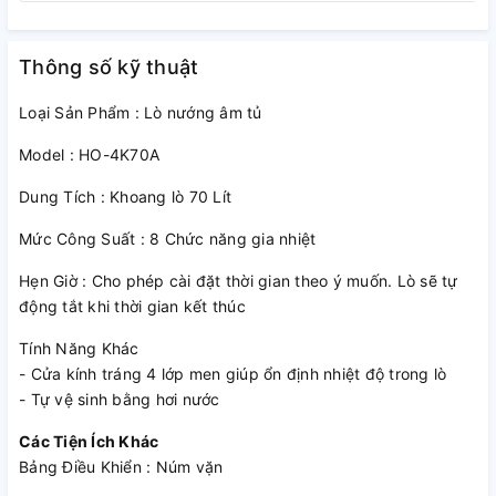
cao, thiết kế sáng tạo, và giải pháp thông minh cho không
gian sống. Thương hiệu này không chỉ hoạt động ở Đức mà
Thông số kỹ thuật
còn có mặt trên khắp thế giới với các chi nhánh và đối tác
toàn cầu.
Loại Sản Phẩm : Lò nướng âm tủ
Thiết kế âm tủ sang trọng
Model : HO-4K70A
Lò nướng âm tủ Hafele HO-4K70A 538.61.451 được thiết kế
Dung Tích : Khoang lò 70 Lít
dạng âm tủ, kích thước 59.5cm x 59.5cm (Ngang x Cao),
giúp người dùng tiết kiệm không gian tối đa.
Mức Công Suất : 8 Chức năng gia nhiệt
Hẹn Giờ : Cho phép cài đặt thời gian theo ý muốn. Lò sẽ tự
động tắt khi thời gian kết thúc
Tính Năng Khác
- Cửa kính tráng 4 lớp men giúp ổn định nhiệt độ trong lò
- Tự vệ sinh bằng hơi nước
Các Tiện Ích Khác
Bảng Điều Khiển : Núm vặn