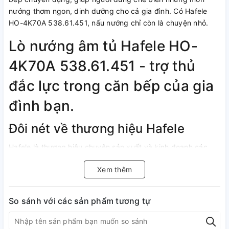
nướng thơm ngon, dinh dưỡng cho cả gia đình. Có Hafele
HO-4K70A 538.61.451, nấu nướng chỉ còn là chuyện nhỏ.
Lò nướng âm tủ Hafele HO-
4K70A 538.61.451 - trợ thủ
đắc lực trong căn bếp của gia
đình bạn.
Đôi nét về thương hiệu Hafele
Hafele là thương hiệu chuyên sản xuất và kinh doanh các
sản phẩm nhà bếp như: lò nướng, máy hút mùi, máy xay và
Xem thêm
các sản phẩm gia dụng khác. Thương hiệu Hafele được
thành lập vào năm 1923 tại Nagold, Đức và từ đó trở thành
một trong những nhà cung cấp hàng đầu thế giới trong lĩnh
So sánh với các sản phẩm tương tự
vực nội thất và thiết bị gia đình.
Hafele nổi tiếng với việc cung cấp các sản phẩm chất lượng