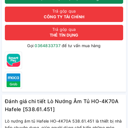
Trả góp qua
CÔNG TY TÀI CHÍNH
Trả góp qua
THẺ TÍN DỤNG
Gọi
0364833737
để tư vấn mua hàng
Đánh giá chi tiết Lò Nướng Âm Tủ HO-4K70A
Hafele [538.61.451]
Lò nướng âm tủ Hafele HO-4K70A 538.61.451 là thiết bị nhà
bếp chuyên dụng, giúp người dùng chế biến những món