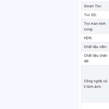
Smart Tivi:
Tivi 3D:
Tivi màn hình
cong:
HDR:
Chất liệu viền:
Chất liệu chân
đế:
ng tràn viền hiện đại và tinh tế, dễ dàng hòa
nhỏ, phòng ngủ hay góc làm việc cá nhân.
Công nghệ xử
nhôm
chắc chắn, hỗ trợ lắp đặt linh hoạt trên
lí hình ảnh:
và tăng tính thẩm mỹ cho không gian sống.