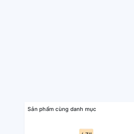
*Hình ảnh chỉ mang tính chất minh họa
-
Công nghệ XR Triluminos Max
trên tivi Sony Bra
thái màu sắc, tái hiện chân thực các chi tiết như màu
rực rỡ và độ sâu hình ảnh ấn tượng.
-
XR Clear Image
sử dụng AI để giảm nhiễu, nâng ca
thấp, đảm bảo hình ảnh hiển thị rõ ràng, đồng đều t
-
XR OLED Motion
cải thiện độ mượt mà cho các cả
hành động, giúp hạn chế tình trạng nhòe, giật hình 
Sản phẩm cùng danh mục