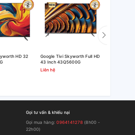
kyworth HD 32
Google Tivi Skyworth Full HD
Google Tivi
0G
43 Inch 43Q5600G
Inch 32Q5
Liên hệ
Liên hệ
Gọi tư vấn & khiếu nại
Gọi mua hàng:
0964141278
(8h00 -
22h00)