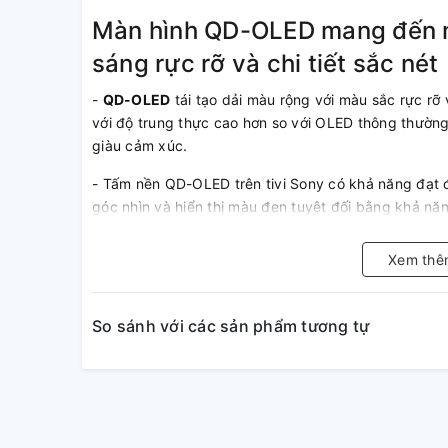
Màn hình QD-OLED mang đến m
sáng rực rỡ và chi tiết sắc nét
-
QD-OLED
tái tạo dải màu rộng với màu sắc rực rỡ 
với độ trung thực cao hơn so với OLED thông thường
giàu cảm xúc.
- Tấm nền QD-OLED trên tivi Sony có khả năng đạt 
góc nhìn và hiển thị màu đen tuyệt đối bằng khả nă
hình luôn sắc nét, chi tiết và ổn định ngay cả khi x
Xem thê
So sánh với các sản phẩm tương tự