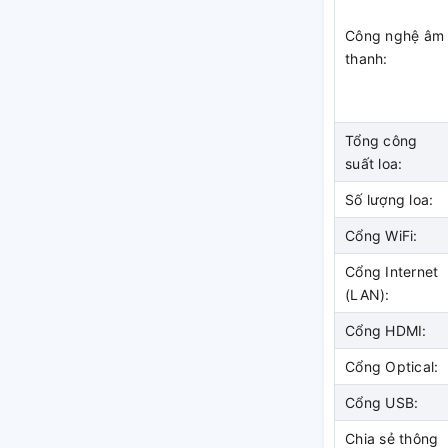
Công nghệ âm
thanh:
Tổng công
suất loa:
Số lượng loa:
Cổng WiFi:
Cổng Internet
(LAN):
Cổng HDMI:
Cổng Optical:
Cổng USB:
Chia sẻ thông
 lý tín hiệu theo thời gian thực để tối ưu màu