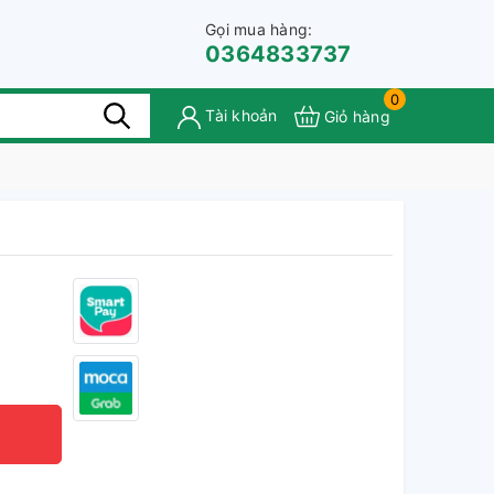
Gọi mua hàng:
0364833737
0
Tài khoản
Giỏ hàng