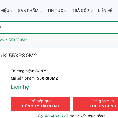
THIỆU
SẢN PHẨM
TIN TỨC
TRẢ GÓP
LIÊN HỆ
inch K-55XR80M2
nch K-55XR80M2
Thương hiệu:
SONY
Mã sản phẩm:
55XR80M2
Liên hệ
Trả góp qua
Trả góp qua
CÔNG TY TÀI CHÍNH
THẺ TÍN DỤNG
Gọi
0364833737
để tư vấn mua hàng