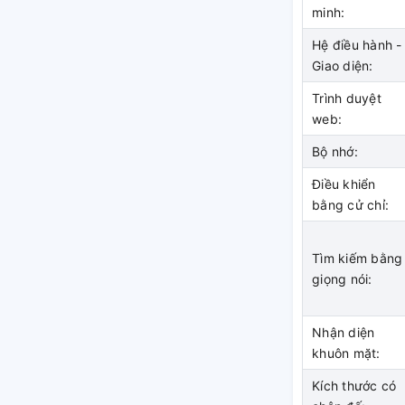
minh:
 tự nhiên, sống động và sắc nét hơn.
Hệ điều hành -
g theo chuẩn điện ảnh với độ sáng, độ tương
Giao diện:
iệm như tại rạp phim.
Trình duyệt
web:
Bộ nhớ:
Điều khiển
bằng cử chỉ:
Tìm kiếm bằng
giọng nói:
Nhận diện
khuôn mặt:
Kích thước có