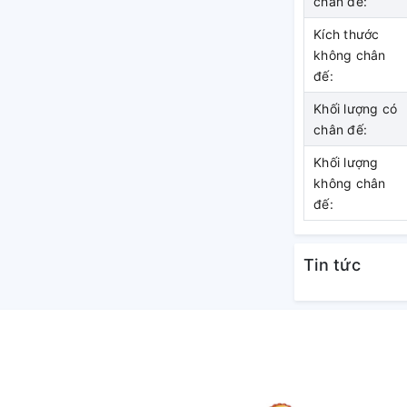
chân đế:
Kích thước
không chân
đế:
via XR OLED mở rộng dải màu với hàng tỷ sắc
 da, bầu trời hay cảnh vật tự nhiên với độ
Khối lượng có
chân đế:
o độ nét cho các nội dung có chất lượng
Khối lượng
rên toàn khung hình.
không chân
đế:
nh chuyển động nhanh như thể thao hay
khi xem các phân cảnh có tốc độ cao.
Tin tức