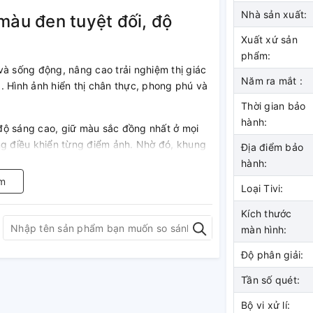
Nhà sản xuất:
àu đen tuyệt đối, độ
Xuất xứ sản
phẩm:
và sống động, nâng cao trải nghiệm thị giác
Năm ra mắt :
. Hình ảnh hiển thị chân thực, phong phú và
Thời gian bảo
hành:
độ sáng cao, giữ màu sắc đồng nhất ở mọi
ng điều khiển từng điểm ảnh. Nhờ đó, khung
Địa điểm bảo
em từ bên hông.
hành:
m
Loại Tivi:
Kích thước
màn hình:
Độ phân giải:
Tần số quét:
Bộ vi xử lí: