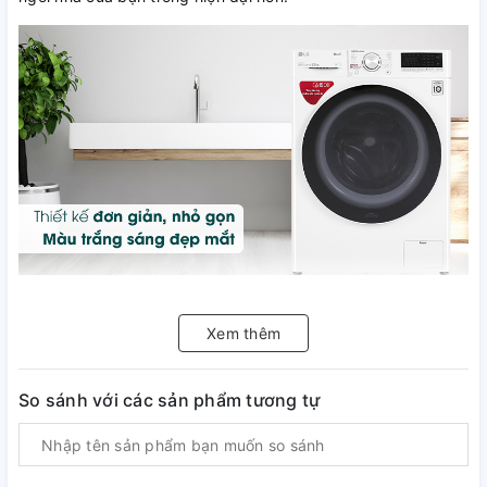
Lồng giặt của LG Inverter 8.5 kg FV1408S4W còn có khả
năng chống bám vi khuẩn đến 99.9% với chất liệu từ thép
Xem thêm
không gỉ, nắp máy giặt từ kính chịu lực giúp đảm bảo độ
bền tối đa cho thiết bị.
So sánh với các sản phẩm tương tự