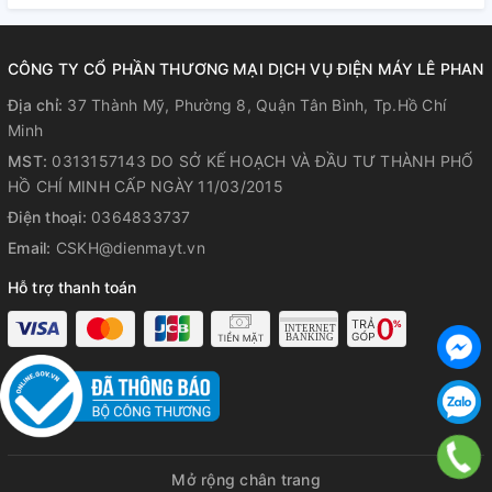
nếp nhăn trên quần áo
CÔNG TY CỔ PHẦN THƯƠNG MẠI DỊCH VỤ ĐIỆN MÁY LÊ PHAN
Mẫu máy giặt LG còn nhanh chóng loại bỏ bụi bẩn, mạt bụi
trong khi giặt, hiệu quả đến 99.9%, bảo vệ gia đình bạn khỏi
Địa chỉ:
37 Thành Mỹ, Phường 8, Quận Tân Bình, Tp.Hồ Chí
các triệu chứng dị ứng hoặc các vấn đề về hô hấp.
Minh
MST:
0313157143 DO SỞ KẾ HOẠCH VÀ ĐẦU TƯ THÀNH PHỐ
Công nghệ giặt hơi nước LG Steam còn khiến quần áo ít bị
HỒ CHÍ MINH CẤP NGÀY 11/03/2015
nhăn hơn sau khi giặt.
Điện thoại:
0364833737
Email:
CSKH@dienmayt.vn
Hỗ trợ thanh toán
Mở rộng chân trang