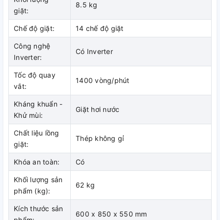
8.5 kg
giặt hay khi bạn có nhu cầu sử dụng lại bộ đồ đó trong
giặt:
khoảng thời gian ngắn.
Chế độ giặt:
14 chế độ giặt
Công nghệ
Có Inverter
Inverter:
Tốc độ quay
1400 vòng/phút
vắt:
Kháng khuẩn -
Giặt hơi nước
Khử mùi:
Chất liệu lồng
Thép không gỉ
giặt:
Kích thước lồng giặt tăng, giữ
Khóa an toàn:
Có
nguyên diện tích máy giặt
Khối lượng sản
62 kg
phẩm (kg):
Kích thước sản
Quần áo bền hơn nhờ công nghệ AI
600 x 850 x 550 mm
phẩm: