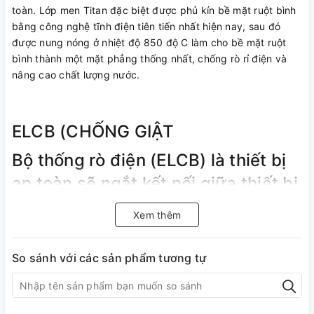
toàn. Lớp men Titan đặc biệt được phủ kín bề mặt ruột bình
bằng công nghệ tĩnh điện tiên tiến nhất hiện nay, sau đó
được nung nóng ở nhiệt độ 850 độ C làm cho bề mặt ruột
bình thành một mặt phẳng thống nhất, chống rò rỉ điện và
nâng cao chất lượng nước.
ELCB (CHỐNG GIẬT
Bộ thống rò điện (ELCB) là thiết bị
an toàn sẽ ngắt kết nối giữa thiết bị
với mạch điện bất cứ khi nào xuất
Xem thêm
hiện rò điện thông qua cơ thể con
người khi chạm phải các phần
So sánh với các sản phẩm tương tự
mạng điện của thiết bị.