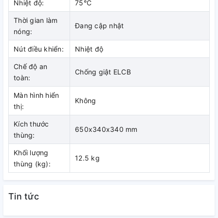
Nhiệt độ:
75°C
thuật để ngăn sự cố thanh nhiệt bị đốt khô.
Thời gian làm
Đang cập nhật
nóng:
Nút điều khiển:
Nhiệt độ
Chế độ an
Chống giật ELCB
toàn:
Màn hình hiển
THANH ANODE MG LỚN
Không
thị:
Mg anode có tác dụng làm mềm nước, bảo vệ ruột bình và
Kích thước
cho chất lượng nước tốt hơn. Các chuyên gia của Ferroli đã
650x340x340 mm
thùng:
nghiên cứu và phát triển thanh anode Mg với kích thước lớn
hơn giúp chống ăn mòn và kéo dài tuổi thọ cho bình chứa
Khối lượng
12.5 kg
thùng (kg):
Tin tức
THANH NHIỆT TRÁNG BẠC,