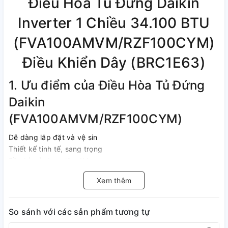
Điều Hòa Tủ Đứng Daikin
Inverter 1 Chiều 34.100 BTU
(FVA100AMVM/RZF100CYM)
Điều Khiển Dây (BRC1E63)
1. Ưu điểm của Điều Hòa Tủ Đứng
Daikin
(FVA100AMVM/RZF100CYM)
Dễ dàng lắp đặt và vệ sin
Thiết kế tinh tế, sang trọng
Bền bỉ, sử dụng lâu dài
Tiết kiệm điện năng
Xem thêm
So sánh với các sản phẩm tương tự
2. Thông số kỹ thuật và tính năng