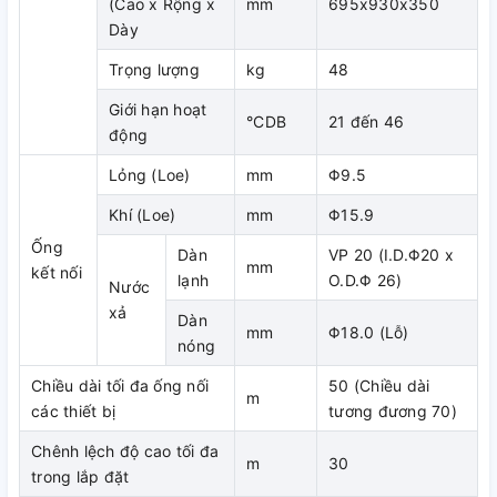
(Cao x Rộng x
mm
695x930x350
Sử dụng máy thu hồi môi chất lạnh, thu hồi phần môi chất
Dày
lạnh còn lại từ cổng van chặn dịch vụ cho đến khi áp suất
xuống đến 0.09MPA (đồng hồ áp suất: -0.011MPA) hoặc
Trọng lượng
kg
48
thấp hơn.
Giới hạn hoạt
Chức năng phát hiện áp suất thấp:
°CDB
21 đến 46
động
+ Việc kiểm tra áp suất và lưu lượng khí hiệu quả sẽ giảm
Lỏng (Loe)
mm
Φ9.5
nhân lực cần thiết cho công tác vận hành, bảo dưỡng và sửa
chữa.
Khí (Loe)
mm
Φ15.9
Ống
Chức năng vận hành êm vào ban đêm
Dàn
VP 20 (I.D.Φ20 x
mm
kết nối
lạnh
O.D.Φ 26)
Nước
+ Chế độ tự động vận hành êm vào ban đêm sẽ khởi động 8
xả
tiếng sau khi nhiệt độ đạt đỉnh điểm vào ban ngày sau đó sẽ
Dàn
mm
Φ18.0 (Lỗ)
trở lại chế độ vận hành bình thường trong vòng 10 tiếng
nóng
Chiều dài tối đa ống nối
50 (Chiều dài
m
các thiết bị
tương đương 70)
Chênh lệch độ cao tối đa
m
30
trong lắp đặt
Chức năng kiểm soát nhu cầu