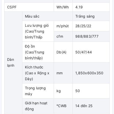
Hướng thổi lên xuống: Đảo gió lên xuống độc lập nhanh
CSPF
Wh/Wh
4.19
chóng phân bổ nhiệt độ đồng đều trong phòng, giúp tiết
kiệm điện.
Màu sắc
Trắng sáng
Thoải mái
Lưu lượng gió
m/phút
28/25/22
Tốc độ quạt có thể thay đổi
(Cao/Trung
cfm
988/883/777
Chế độ tốc độ cao
bình/Thấp
Chức năng khử mùi
Độ ồn
Hiệu suất cao
(Cao/Trung
Db(A)
50/47/44
bình/thấp)
Động cớ quạt 1 chiều tăng hiệu suất hoạt động
Dàn
Lắp đặt dễ dàng
lạnh
Kích thước
(Cao x Rộng x
mm
1,850x600x350
Trọng lượng nhẹ giúp dễ dàng vận chuyển và lắp đặt
Dày)
Có thể kết nối với hệ điều khiển trung tâm không cần phụ
kiện tùy chọn
Trọng lượng
kg
50
Dễ bảo trì
máy
Phin lọc tiêu chuẩn có độ bền cao, sử dụng trong 1 năm
Giới hạn hoạt
°CWB
14 đến 25
không cần bảo dưỡng.
động
Sử dụng chức năng khóa an toàn của lưới tản nhiệt hút.