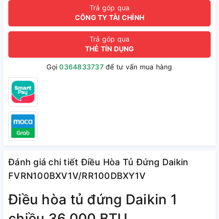
Trả góp qua
CÔNG TY TÀI CHÍNH
Trả góp qua
THẺ TÍN DỤNG
Gọi
0364833737
để tư vấn mua hàng
Đánh giá chi tiết Điều Hòa Tủ Đứng Daikin
FVRN100BXV1V/RR100DBXY1V
Điều hòa tủ đứng Daikin 1
chiều 36.000 BTU