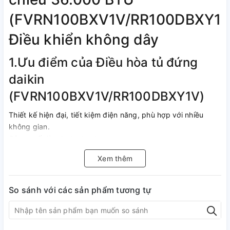
(FVRN100BXV1V/RR100DBXY1V
Điều khiển không dây
1.Ưu điểm của Điều hòa tủ đứng
daikin
(FVRN100BXV1V/RR100DBXY1V)
Thiết kế hiện đại, tiết kiệm điện năng, phù hợp với nhiều
không gian.
Công suất làm lạnh nhanh.
Sử dụng loại gas thân thiện với người dùng dụng và an toàn
Xem thêm
cho tầng Ozone...
Tiết kiệm điện năng
So sánh với các sản phẩm tương tự
2.Thông số kĩ thuật và tính năng