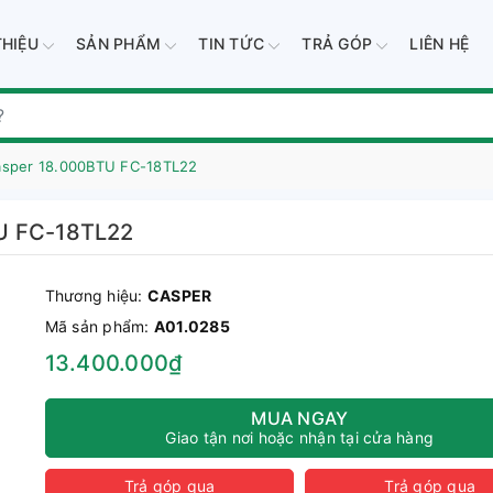
THIỆU
SẢN PHẨM
TIN TỨC
TRẢ GÓP
LIÊN HỆ
asper 18.000BTU FC-18TL22
TU FC-18TL22
Thương hiệu:
CASPER
Mã sản phẩm:
A01.0285
13.400.000₫
MUA NGAY
Giao tận nơi hoặc nhận tại cửa hàng
Trả góp qua
Trả góp qua