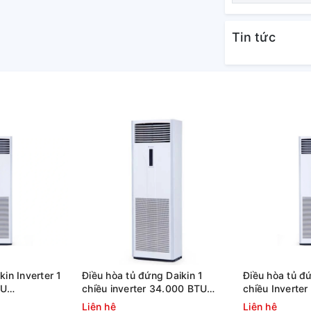
Tin tức
ào thị trường nước ta chưa được 5 năm
g vững vàng ở ngôi vị thứ 3 sau 2 ông lớn:
 tủ đứng thì Casper đang từng bước, từng
 mini Casper vẻ đẹp
sắc tinh tế với màn hình LCD hiển thị đầy
ụng dễ dàng.
18TL22 còn được gọi là điều hòa cây mini
kin Inverter 1
Điều hòa tủ đứng Daikin 1
Điều hòa tủ đứ
ọp, nhà hàng hay showroom thời trang có
TU
chiều inverter 34.000 BTU
chiều Inverte
ZFC125AY19
FVFC100AV1/RZFC100AV19
FVFC85AV1/
Liên hệ
Liên hệ