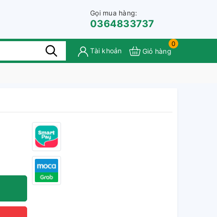
Gọi mua hàng:
0364833737
0
Tài khoản
Giỏ hàng