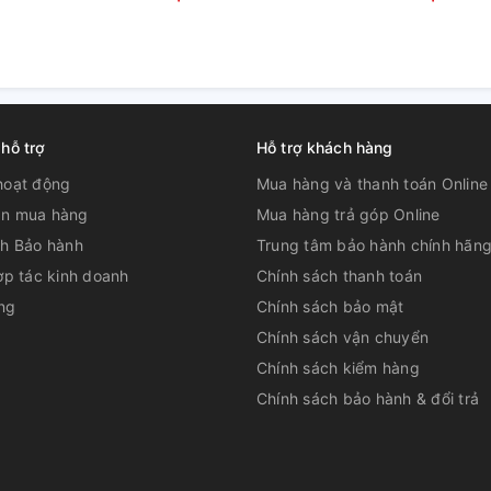
át lạnh từng giây
rên / dưới / Trái / phải vì thế luồng gió
 hỗ trợ
Hỗ trợ khách hàng
n ở vị trí xa nhất trong căn phòng đều tận
hoạt động
Mua hàng và thanh toán Online
n mua hàng
Mua hàng trả góp Online
ch Bảo hành
Trung tâm bảo hành chính hãn
R410a mới nhất
ợp tác kinh doanh
Chính sách thanh toán
 Casper nói riêng tiên phong trong sử dụng
ng
Chính sách bảo mật
t làm lạnh cao hơn & thân thiện hơn với môi
Chính sách vận chuyển
Chính sách kiểm hàng
Chính sách bảo hành & đổi trả