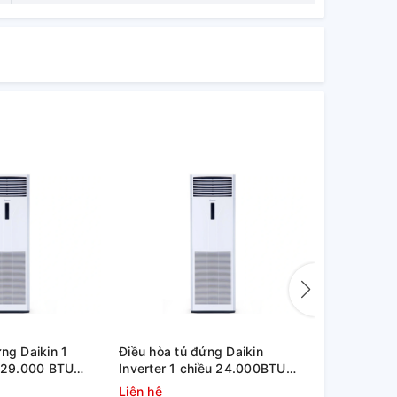
ng Daikin 1
Điều hòa tủ đứng Daikin
Máy lạnh t
r 29.000 BTU
Inverter 1 chiều 24.000BTU
Haier -10HP
RZFC85AV19
FVFC71AV1 / RZFC71AGV19
AP96FS1E
Liên hệ
Liên hệ