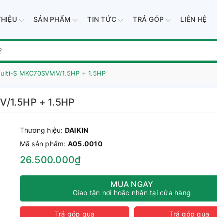
THIỆU
SẢN PHẨM
TIN TỨC
TRẢ GÓP
LIÊN HỆ
Multi-S MKC70SVMV/1.5HP + 1.5HP
V/1.5HP + 1.5HP
Thương hiệu:
DAIKIN
Mã sản phẩm:
A05.0010
26.500.000₫
MUA NGAY
Giao tận nơi hoặc nhận tại cửa hàng
Trả góp qua
Trả góp qua