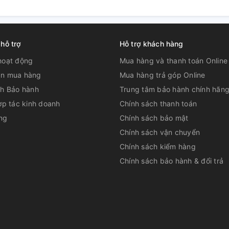
ạnh để mang lại hiệu suất tối ưu nhất.
nh hãng có thể tiết kiệm 30% điện năng so
 hỗ trợ
Hỗ trợ khách hàng
hoạt động
Mua hàng và thanh toán Online
n mua hàng
Mua hàng trả góp Online
ch Bảo hành
Trung tâm bảo hành chính hãn
ợp tác kinh doanh
Chính sách thanh toán
02 của Hiệp hội ngành Điều hòa không khí
ựa acrylic mỏng để gia tăng khả năng chống
ng
Chính sách bảo mật
 do muối. Bản mạch chính là bộ não của máy
Chính sách vận chuyển
Tất cả thanh kim loại, bao gồm khung đáy,
Chính sách kiểm hàng
ikin sử dụng ốc và tán chống ăn mòn, đã
Chính sách bảo hành & đổi trả
 vật liệu ô tô JASOM609.
ng Quá Cao Hoặc Quá Thấp Mà