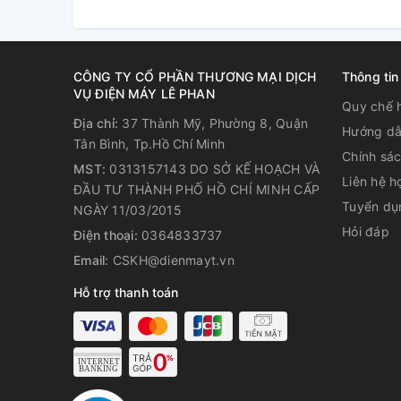
Daikin cho phép hệ thống điều chỉnh lượng môi chất l
Máy Nén DC Inverter
Máy nén của Daikin được phát triển và sản xuất chí
CÔNG TY CỔ PHẦN THƯƠNG MẠI DỊCH
Thông tin
với model không inverter.
VỤ ĐIỆN MÁY LÊ PHAN
Quy chế 
Địa chỉ:
37 Thành Mỹ, Phường 8, Quận
Hướng dẫ
Tân Bình, Tp.Hồ Chí Minh
Chống Ăn Mòn Và Mưa Axit
Chính sá
MST:
0313157143 DO SỞ KẾ HOẠCH VÀ
Liên hệ h
Cánh tản nhiệt chống ăn mòn theo tiêu chuẩn JRA90
ĐẦU TƯ THÀNH PHỐ HỒ CHÍ MINH CẤP
và điện lạnh Nhật Bản. Bề mặt được phủ một lớp nh
Tuyển dụ
NGÀY 11/03/2015
chịu của cánh tản nhiệt đối với mưa axit và ăn mòn
Hỏi đáp
Điện thoại:
0364833737
điều hòa, được bảo vệ bằng một lớp phủ chống ẩm. 
Email:
CSKH@dienmayt.vn
đều được phủ chống ăn mòn. Ngoài ra, Dàn nóng Da
vượt qua Phương pháp thử nghiệm ăn mòn dành cho
Hỗ trợ thanh toán
Hoạt Động Trong Điều Kiện Áp Biến Độ
Không Xảy Ra Sự Cố