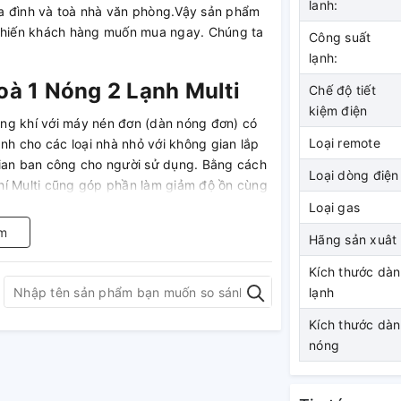
lanh:
gia đình và toà nhà văn phòng.Vậy sản phẩm
 khiến khách hàng muốn mua ngay. Chúng ta
Công suất
lạnh:
oà 1 Nóng 2 Lạnh Multi
Chế độ tiết
kiệm điện
hông khí với máy nén đơn (dàn nóng đơn) có
Loại remote
ành cho các loại nhà nhỏ với không gian lắp
gian ban công cho người sử dụng. Bằng cách
Loại dòng điện
hí Multi cũng góp phần làm giảm độ ồn cùng
gây ra hiện tượng quẩn gió cho hệ thống.
Loại gas
m
Hãng sản xuât
Kích thước dàn
lạnh
Kích thước dàn
Điều Hoà 1 Nóng 2 Lạnh
nóng