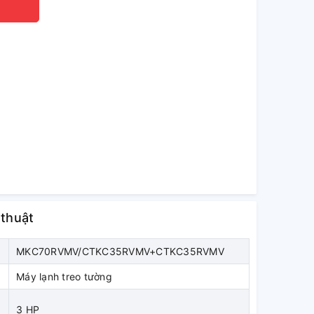
 thuật
MKC70RVMV/CTKC35RVMV+CTKC35RVMV
Máy lạnh treo tường
3 HP