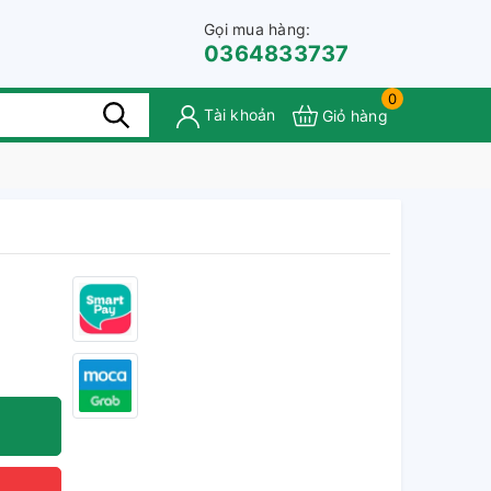
Gọi mua hàng:
0364833737
0
Tài khoản
Giỏ hàng