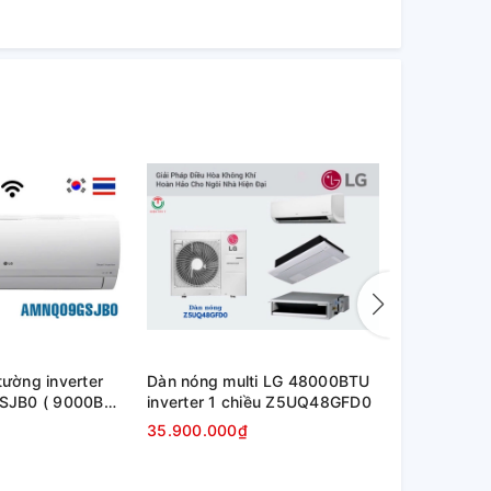
tường inverter
Dàn nóng multi LG 48000BTU
Dàn nóng m
JB0 ( 9000BTU
inverter 1 chiều Z5UQ48GFD0
inverter 1
35.900.000₫
24.500.00