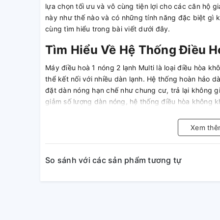
lựa chọn tối ưu và vô cùng tiện lợi cho các căn hộ 
này như thế nào và có những tính năng đặc biệt gì
cùng tìm hiểu trong bài viết dưới đây.
Tìm Hiểu Về Hệ Thống Điều H
Máy điều hoà 1 nóng 2 lạnh Multi là loại điều hòa k
thể kết nối với nhiều dàn lạnh. Hệ thống hoàn hảo d
đặt dàn nóng hạn chế như chung cư, trả lại không 
giảm số lượng dàn nóng, hệ thống điều hòa không k
với việc đi dây điện quá nhiều và nhiệt thải tích tụ 
Xem thê
So sánh với các sản phẩm tương tự
Cùng tìm hiểu về máy điều hoà 1 nóng 2 lạnh multi
Các Tính Năng Đặc Biệt Của 
Multi
Làm Lạnh Nhanh