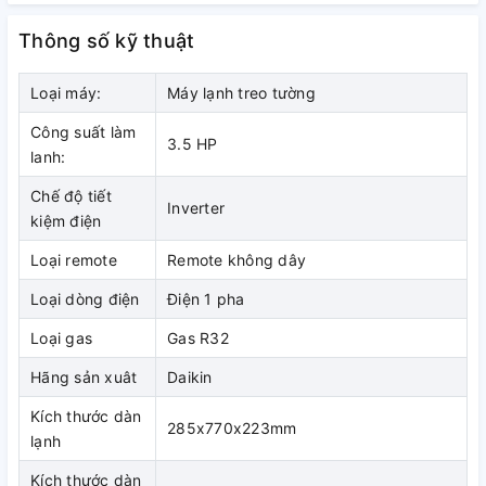
này cực kì hữu ích khi nhà có khách đột xuất hoặc làm lạnh
Thông số kỹ thuật
nhanh cho phòng ngủ.
Loại máy:
Máy lạnh treo tường
Tốc Độ Quạt Tự động Của Hệ Thống Multi
Công suất làm
3.5 HP
lanh:
Trong lúc cài đặt tốc độ quạt tự động, khi nhiệt
độ phòng gần đạt đến nhiệt độ cài đặt, tốc độ
Chế độ tiết
Inverter
quạt dàn lạnh sẽ tự động giảm để giữ độ ẩm ở
kiệm điện
mức thấp và tránh việc dừng hoạt động. Với
Loại remote
Remote không dây
cách thức vận hành này, hệ thống sẽ ít gió lùa
trong khi vẫn làm lạnh phòng liên tục.
Loại dòng điện
Điện 1 pha
Loại gas
Gas R32
Remote
Hãng sản xuât
Daikin
Kích thước dàn
285x770x223mm
lạnh
Tiết Kiệm Năng Lượng – Công nghệ Daikin
Kích thước dàn
Điều khiển môi chất lạnh thông minh