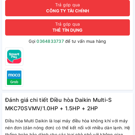
Trả góp qua
CÔNG TY TÀI CHÍNH
Trả góp qua
THẺ TÍN DỤNG
Gọi
0364833737
để tư vấn mua hàng
Đánh giá chi tiết Điều hòa Daikin Multi-S
MKC70SVMV/1.0HP + 1.5HP + 2HP
Điều hòa Multi Daikin là loại máy điều hòa không khí với máy
nén đơn (dàn nóng đơn) có thể kết nối với nhiều dàn lạnh. Hệ
thống hoàn hảo dành cho các loại nhà nhỏ với không gian