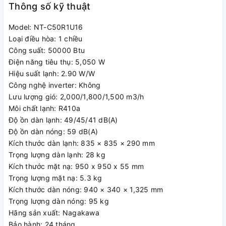
Thông số kỹ thuật
Model: NT-C50R1U16
Làm lạnh nhanh, mát lạnh dễ
Loại điều hòa: 1 chiều
Công suất: 50000 Btu
chịu
Điện năng tiêu thụ: 5,050 W
Hiệu suất lạnh: 2.90 W/W
Điều hoà Nagakawa âm trần NT-C50R1U16 thiết kế cửa gió
Công nghệ inverter: Không
0
thổi 360
làm lạnh nhanh, mát lạnh dễ chịu. Độc đáo hơn
Lưu lượng gió: 2,000/1,800/1,500 m3/h
máy còn được cài đặt chế độ đảo gió tự động, cánh gió mở
Môi chất lạnh: R410a
0
rộng đến 40
góc đảo gió rộng lưu lượng gió tăng thêm
Độ ồn dàn lạnh: 49/45/41 dB(A)
20% giúp khuếch tán nhanh và đều hơn mang luồng gió mát.
Độ ồn dàn nóng: 59 dB(A)
Ngoài ra, máy còn có đường cấp khí tươi mang lại cuộc sống
Kích thước dàn lạnh: 835 × 835 × 290 mm
khỏe mạnh và thoải mái hơn cho căn phòng của Bạn.
Trọng lượng dàn lạnh: 28 kg
Kích thước mặt nạ: 950 x 950 x 55 mm
Trọng lượng mặt nạ: 5.3 kg
Kích thước dàn nóng: 940 × 340 × 1,325 mm
Trọng lượng dàn nóng: 95 kg
Hãng sản xuất: Nagakawa
Bảo hành: 24 tháng