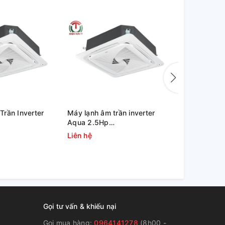
rần Inverter
Máy lạnh âm trần inverter
Máy lạnh âm
Aqua 2.5Hp
36,000 btu
/AB90S2LR1FA/PB-
1U71S1PJ2SA/AB71S2LR1FA
ZTNQ36GN
Liên hệ
36.000.00
Gọi tư vấn & khiếu nại
Gọi mua hàng:
0964141278
(8h00 -