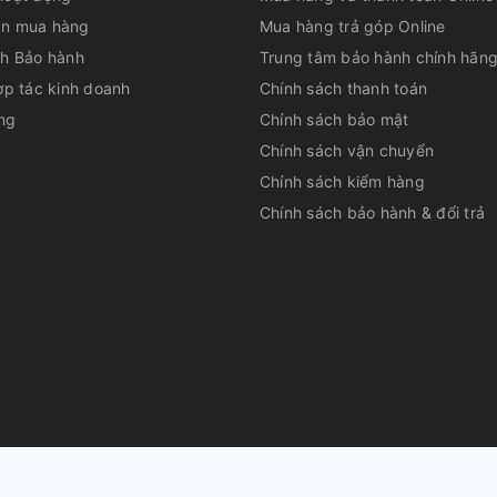
n mua hàng
Mua hàng trả góp Online
ch Bảo hành
Trung tâm bảo hành chính hãn
ợp tác kinh doanh
Chính sách thanh toán
ng
Chính sách bảo mật
Chính sách vận chuyển
Chính sách kiểm hàng
Chính sách bảo hành & đổi trả
wa NT-C36R1U16 lựa chọn tuyệt
a hàng, phòng khách...
ọi địa hình
ược tích hợp máy bơm thoát nước có thể
ường ống thoát nước trong hầu hết các điều
huộc về
CÔNG TY CỔ PHẦN DỊCH VỤ TƯ VẤN QUẢN LÝ LÊ PHAN
|
Cu