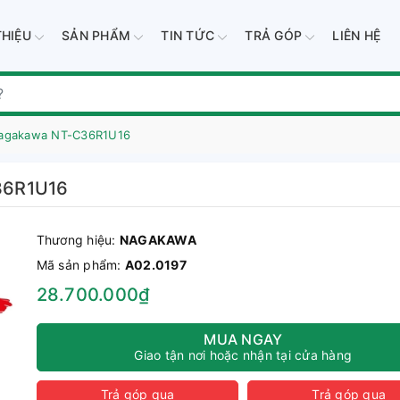
THIỆU
SẢN PHẨM
TIN TỨC
TRẢ GÓP
LIÊN HỆ
Nagakawa NT-C36R1U16
36R1U16
Thương hiệu:
NAGAKAWA
Mã sản phẩm:
A02.0197
28.700.000₫
MUA NGAY
Giao tận nơi hoặc nhận tại cửa hàng
Trả góp qua
Trả góp qua