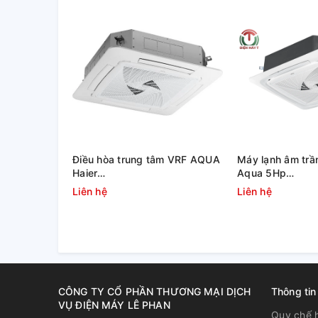
Làm lạnh nhanh, mát lạnh
Điều hoà Nagakawa âm trần NT-C36R1U16 thiết kế c
dễ chịu. Độc đáo hơn máy còn được cài đặt chế độ 
0
40
góc đảo gió rộng lưu lượng gió tăng thêm 20% 
luồng gió mát.
Điều hòa trung tâm VRF AQUA
Máy lạnh âm trần
Ngoài ra, máy còn có đường cấp khí tươi mang lại 
Haier
Aqua 5Hp
căn phòng của Bạn.
AU10NFNERA/AB482MNERAD
1U125S1PN1SB/
Liên hệ
Liên hệ
(10.0 HP)
CÔNG TY CỔ PHẦN THƯƠNG MẠI DỊCH
Thông tin
VỤ ĐIỆN MÁY LÊ PHAN
Quy chế 