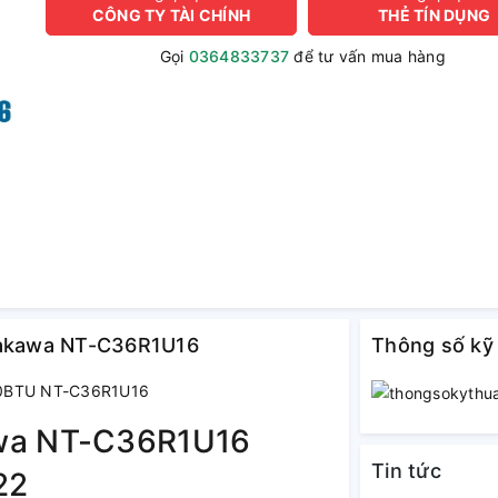
CÔNG TY TÀI CHÍNH
THẺ TÍN DỤNG
Gọi
0364833737
để tư vấn mua hàng
agakawa NT-C36R1U16
Thông số kỹ
000BTU NT-C36R1U16
awa NT-C36R1U16
Tin tức
22