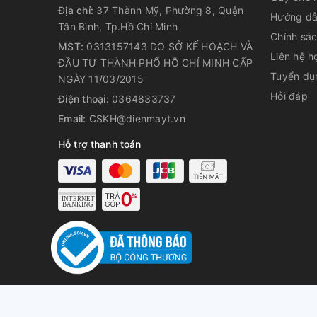
Địa chỉ:
37 Thành Mỹ, Phường 8, Quận
Hướng dẫ
Tân Bình, Tp.Hồ Chí Minh
Chính sá
MST:
0313157143 DO SỞ KẾ HOẠCH VÀ
Liên hệ h
ĐẦU TƯ THÀNH PHỐ HỒ CHÍ MINH CẤP
Tuyển dụ
NGÀY 11/03/2015
Hỏi đáp
Điện thoại:
0364833737
Email:
CSKH@dienmayt.vn
Hỗ trợ thanh toán
Với công suất điều hòa âm trần 36000BTU, Nagaka
2
vời cho phòng có diện tích dưới 60m
văn phòng, cử
Tích hợp bơm xả lắp đặt m
Điều hòa âm trần 1 chiều Nagakawa NT-C36R1U16 đ
bơm nước ngưng lên tới 1000mm. Dễ dàng lắp đặt đ
kiện không gian.
© Bản quyền t