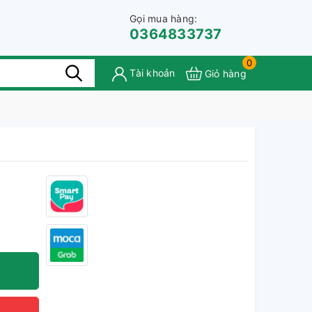
Gọi mua hàng:
0364833737
0
Tài khoản
Giỏ hàng