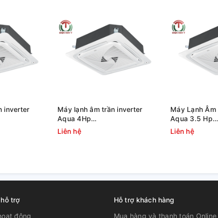
 dễ chịu
0
ửa gió thổi 360
làm lạnh nhanh, mát lạnh
đảo gió tự động, cánh gió mở rộng đến
giúp khuếch tán nhanh và đều hơn mang
 inverter
Máy lạnh âm trần inverter
Máy Lạnh Âm T
cuộc sống khỏe mạnh và thoải mái hơn cho
Aqua 4Hp
Aqua 3.5 Hp
AB125S2LR1FA
1U105S1PS2SA/AB105S2LR1FA
1U90S1PS3SA
Liên hệ
Liên hệ
950KB
 hỗ trợ
Hỗ trợ khách hàng
hoạt động
Mua hàng và thanh toán Online