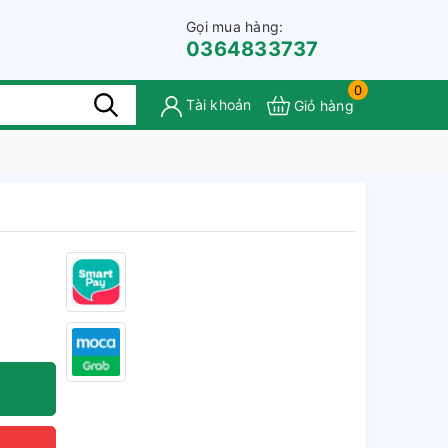
Gọi mua hàng:
0364833737
0
Tài khoản
Giỏ hàng