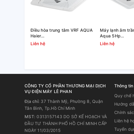
Điều hòa trung tâm VRF AQUA
Máy lạnh âm trần
Haier
Aqua 5Hp
AU10NFNERA/AB482MNERAD
1U125S1PN1SB/
Liên hệ
Liên hệ
(10.0 HP)
CÔNG TY CỔ PHẦN THƯƠNG MẠI DỊCH
Thông tin
VỤ ĐIỆN MÁY LÊ PHAN
Quy chế 
Địa chỉ:
37 Thành Mỹ, Phường 8, Quận
Hướng dẫ
Tân Bình, Tp.Hồ Chí Minh
Chính sá
MST:
0313157143 DO SỞ KẾ HOẠCH VÀ
Liên hệ h
ĐẦU TƯ THÀNH PHỐ HỒ CHÍ MINH CẤP
Tuyển dụ
NGÀY 11/03/2015