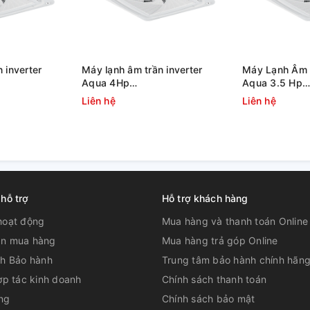
 inverter
Máy lạnh âm trần inverter
Máy Lạnh Âm T
Aqua 4Hp
Aqua 3.5 Hp
AB125S2LR1FA
1U105S1PS2SA/AB105S2LR1FA
1U90S1PS3SA
Liên hệ
Liên hệ
950KB
 hỗ trợ
Hỗ trợ khách hàng
hoạt động
Mua hàng và thanh toán Online
n mua hàng
Mua hàng trả góp Online
ch Bảo hành
Trung tâm bảo hành chính hãn
ợp tác kinh doanh
Chính sách thanh toán
ng
Chính sách bảo mật