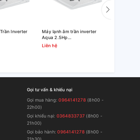
rần Inverter
Máy lạnh âm trần inverter
Máy lạnh âm
Aqua 2.5Hp
36,000 btu
/AB90S2LR1FA/PB-
1U71S1PJ2SA/AB71S2LR1FA
ZTNQ36GN
Liên hệ
36.000.00
Gọi tư vấn & khiếu nại
Gọi mua hàng:
0964141278
(8h00 -
22h00)
Gọi khiếu nại:
0364833737
(8h00 -
g
21h00)
Gọi bảo hành:
0964141278
(8h00 -
21h30)