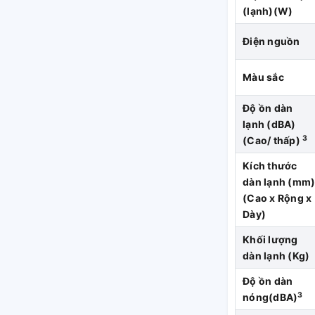
n tố quyết định hiệu suất làm việc của máy
(lạnh)(W)
Điện nguồn
ọi nhu cầu của khách hàng nhờ vào dãy dàn
Màu sắc
Độ ồn dàn
chịu đựng ăn mòn do muối và ô nhiễm không
lạnh (dBA)
khi trao đổi nhiệt được xử lý chống ăn mòn
3
(Cao/ thấp)
àn trao đổi nhiệt tại dàn nóng.
Kích thước
dàn lạnh (mm
(Cao x Rộng x
p lịch hàng tuần
Dày)
p với mọi thiết kế nội thất. bạn không cần
Khối lượng
 dụng điều hòa âm trần cassette một cách
dàn lạnh (Kg)
ấn đề đó
Độ ồn dàn
o chỉ dẫn
3
nóng(dBA)
âm trần cassette công suất 17.100BTU (2HP)