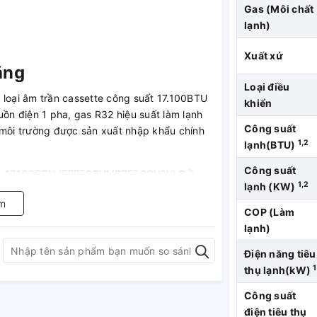
Gas (Môi chất
lạnh)
Xuất xứ
ăng
Loại điều
V
loại âm trần cassette công suất 17.100BTU
khiển
uồn điện 1 pha, gas R32 hiệu suất làm lạnh
Công suất
 môi trường được sản xuất nhập khẩu chính
1,2
lạnh(BTU)
Công suất
1,2
lạnh (KW)
m
COP (Làm
lạnh)
ăng lượng, COP của sản phẩm đạt được từ
Điện năng tiêu
1
thụ lạnh(kW)
Công suất
điện tiêu thụ