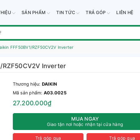
THIỆU
SẢN PHẨM
TIN TỨC
TRẢ GÓP
LIÊN HỆ
aikin FFF50BV1/RZF50CV2V Inverter
1/RZF50CV2V Inverter
Thương hiệu:
DAIKIN
Mã sản phẩm:
A03.0025
27.200.000₫
MUA NGAY
Giao tận nơi hoặc nhận tại cửa hàng
Trả góp qua
Trả góp qua