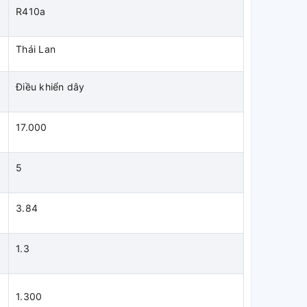
R410a
Thái Lan
Điều khiển dây
17.000
5
3.84
1.3
1.300