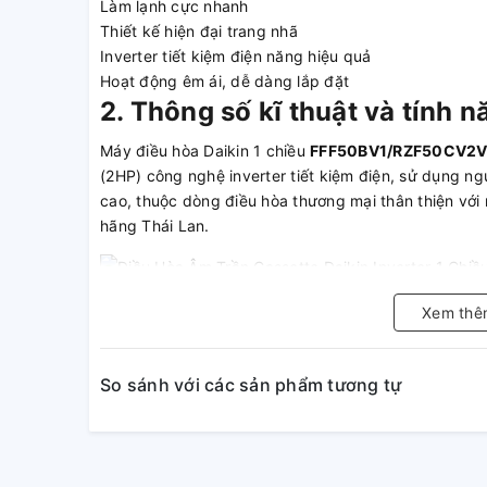
Làm lạnh cực nhanh
Thiết kế hiện đại trang nhã
Inverter tiết kiệm điện năng hiệu quả
Hoạt động êm ái, dễ dàng lắp đặt
2. Thông số kĩ thuật và tính n
Máy điều hòa Daikin 1 chiều
FFF50BV1/RZF50CV2
(2HP) công nghệ inverter tiết kiệm điện, sử dụng ng
cao, thuộc dòng điều hòa thương mại thân thiện với
hãng Thái Lan.
Xem thê
Công nghệ inverter
Nhờ vào sự kết hợp của các công nghệ tiết kiệm n
So sánh với các sản phẩm tương tự
2.85 đến 3.84.
Thoải mái
Thoải mái gia tăng với sản phẩm inverter.