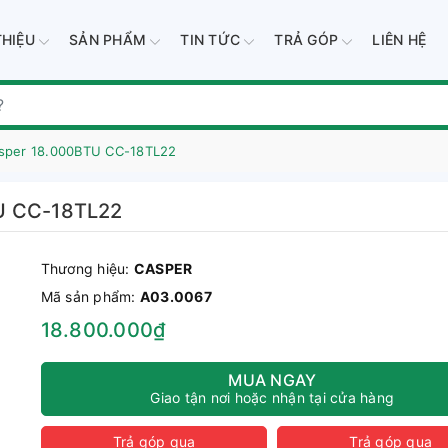
THIỆU
SẢN PHẨM
TIN TỨC
TRẢ GÓP
LIÊN HỆ
asper 18.000BTU CC-18TL22
TU CC-18TL22
Thương hiệu:
CASPER
Mã sản phẩm:
A03.0067
18.800.000₫
MUA NGAY
Giao tận nơi hoặc nhận tại cửa hàng
Trả góp qua
Trả góp qua