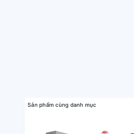
tiết kiệm điện năng tiêu thụ tối đa nhưng vẫn giữ đ
An toàn sức khỏe.
+ Bên cạnh trang bị các lõi lọc hiện đại, điều hòa 
GAS mới nhất như GAS R-410a và R32. Vì thế, điều 
thiện với môi trường.
Sản phẩm cùng danh mục