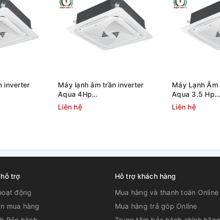
 inverter
Máy lạnh âm trần inverter
Máy Lạnh Âm T
Aqua 4Hp
Aqua 3.5 Hp
AB125S2LR1FA
1U105S1PS2SA/AB105S2LR1FA
1U90S1PS3SA
Liên hệ
Liên hệ
950KB
 hỗ trợ
Hỗ trợ khách hàng
hoạt động
Mua hàng và thanh toán Online
n mua hàng
Mua hàng trả góp Online
ch Bảo hành
Trung tâm bảo hành chính hãn