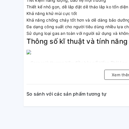
Tiết kiệm năng lượng, bảo vệ mội trường
Thiết kế nhỏ gọn, dễ lắp đặt dễ tháo lắp ko tốn diện 
Khả năng khử mùi cực tốt
Khả năng chống cháy tốt hơn và dễ dàng bảo dưỡn
Đa dạng công suất cho người tiêu dùng nhiều lựa c
Sử dụng loại gas an toàn với người sử dụng và kh
Thông số kĩ thuật và tính năn
+ Casper là thương hiệu điều hòa nổi tiếng Thái Lan,
Hòa Âm Trần Casper
kiểm soát rất chặt chẽ từng s
Xem thê
của Thái Lan và quốc tế. Những sản phẩm điều hòa 
những sản phẩm vô cùng chất lượng.
So sánh với các sản phẩm tương tự
+ Điều Hòa Âm Trần Cassette Casper 1 Chiều 18.00
dãy công suất của dòng điều hòa âm trần. Hoạt động
với các công trình như phòng khách, phòng họp, c
+ Mặt Panel thiết kế 4 cửa gió giúp phân bổ gió đồn
làm lạnh nhanh, giúp người dùng nhanh chóng cảm 