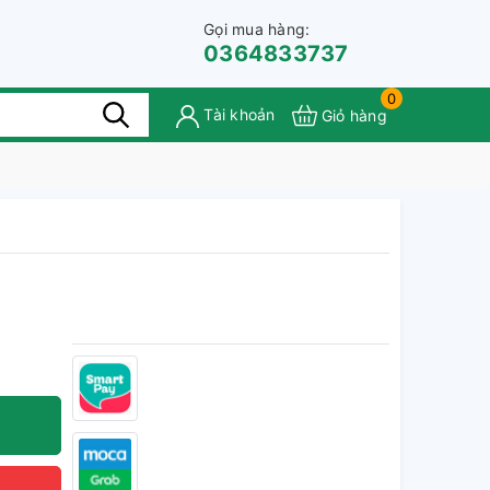
Gọi mua hàng:
0364833737
0
Tài khoản
Giỏ hàng