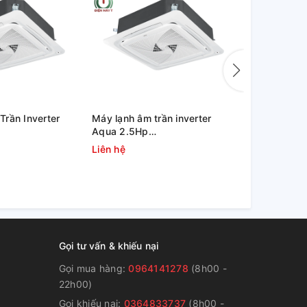
rần Inverter
Máy lạnh âm trần inverter
Máy lạnh âm
Aqua 2.5Hp
36,000 btu
/AB90S2LR1FA/PB-
1U71S1PJ2SA/AB71S2LR1FA
ZTNQ36GN
Liên hệ
36.000.00
Gọi tư vấn & khiếu nại
Gọi mua hàng:
0964141278
(8h00 -
22h00)
Gọi khiếu nại:
0364833737
(8h00 -
g