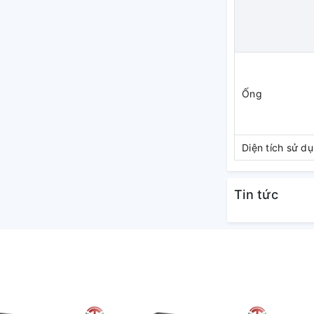
ược khả năng làm lạnh hiệu quả
âm trần Cassette Casper còn sử dụng thế hệ
hòa không chỉ tốt cho sức khỏe mà còn thân
Ống
Diện tích sử d
Tin tức