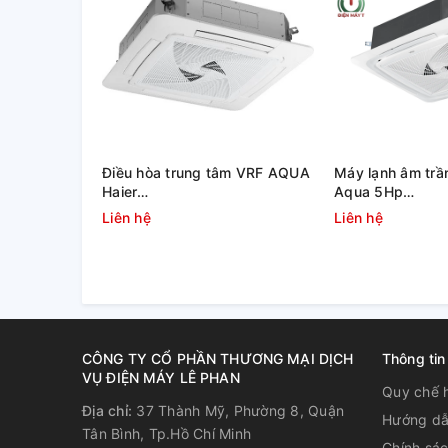
Điều hòa trung tâm VRF AQUA
Máy lạnh âm trần
Haier
Aqua 5Hp
AU10NFNERA/AB482MNERAD
1U125S1PN1SB/
Liên hệ
Liên hệ
(10.0 HP)
CÔNG TY CỔ PHẦN THƯƠNG MẠI DỊCH
Thông tin
VỤ ĐIỆN MÁY LÊ PHAN
Quy chế 
Địa chỉ:
37 Thành Mỹ, Phường 8, Quận
Hướng dẫ
Tân Bình, Tp.Hồ Chí Minh
Chính sá