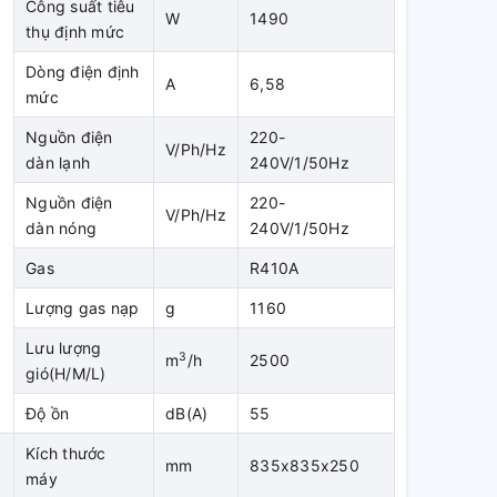
Công suất tiêu
W
1490
thụ định mức
Dòng điện định
A
6,58
mức
Nguồn điện
220-
V/Ph/Hz
dàn lạnh
240V/1/50Hz
Nguồn điện
220-
V/Ph/Hz
dàn nóng
240V/1/50Hz
Gas
R410A
Lượng gas nạp
g
1160
Lưu lượng
3
m
/h
2500
gió(H/M/L)
Độ ồn
dB(A)
55
Kích thước
mm
835x835x250
máy