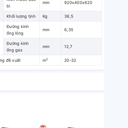
mm
920x400x620
bì
Khối lượng tịnh
Kg
36,5
Đường kính
mm
6,35
ống lỏng
Đường kính
mm
12,7
ống gas
2
ụng đề xuất
m
20-32