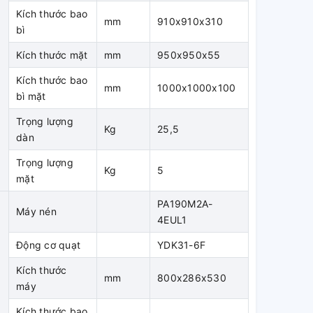
Kích thước bao
mm
910x910x310
bì
Kích thước mặt
mm
950x950x55
Kích thước bao
mm
1000x1000x100
bì mặt
Trọng lượng
Kg
25,5
dàn
Trọng lượng
Kg
5
mặt
PA190M2A-
Máy nén
4EUL1
Động cơ quạt
YDK31-6F
Kích thước
mm
800x286x530
máy
Kích thước bao