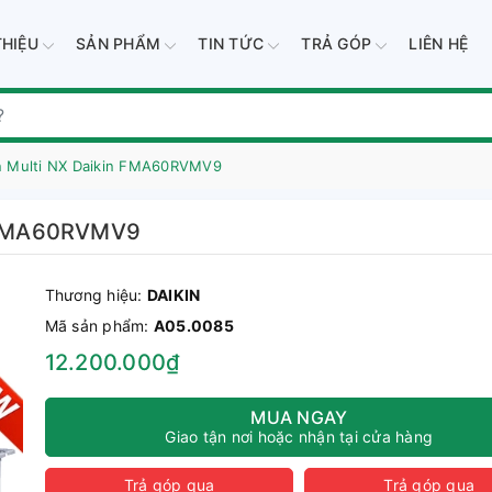
THIỆU
SẢN PHẨM
TIN TỨC
TRẢ GÓP
LIÊN HỆ
ần Multi NX Daikin FMA60RVMV9
in FMA60RVMV9
Thương hiệu:
DAIKIN
Mã sản phẩm:
A05.0085
12.200.000₫
MUA NGAY
Giao tận nơi hoặc nhận tại cửa hàng
Trả góp qua
Trả góp qua