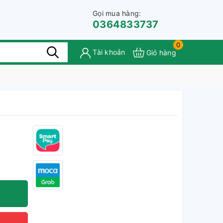
Gọi mua hàng:
0364833737
0
Tài khoản
Giỏ hàng