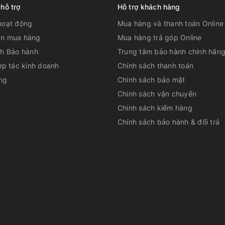
 hỗ trợ
Hỗ trợ khách hàng
hoạt động
Mua hàng và thanh toán Online
n mua hàng
Mua hàng trả góp Online
ch Bảo hành
Trung tâm bảo hành chính hãn
ợp tác kinh doanh
Chính sách thanh toán
ất cả các máy nén Super Multi NX đã được
ng
Chính sách bảo mật
y nén. Động cơ này sử dụng 2 kiểu mô men
rở mang lại hiệu suất năng lượng tối đa.
Chính sách vận chuyển
Chính sách kiểm hàng
Chính sách bảo hành & đổi trả
ng tự như bộ tăng tốc của một chiếc xe hơi,
 bảo rằng nhiệt độ cài đặt của bạn có thể
có bất kỳ sự.