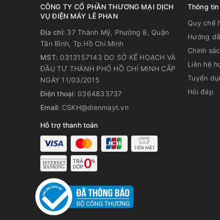
CÔNG TY CỔ PHẦN THƯƠNG MẠI DỊCH
Thông tin
VỤ ĐIỆN MÁY LÊ PHAN
Quy chế 
Địa chỉ:
37 Thành Mỹ, Phường 8, Quận
Hướng dẫ
Tân Bình, Tp.Hồ Chí Minh
3. Tiết kiệm năng lượng
Chính sá
MST:
0313157143 DO SỞ KẾ HOẠCH VÀ
Liên hệ h
Động cơ DC từ trở - Với công nghệ tiên tiến nhất, t
ĐẦU TƯ THÀNH PHỐ HỒ CHÍ MINH CẤP
Tuyển dụ
trang bị động cơ điện một chiều kiểu từ trở cho má
NGÀY 11/03/2015
quay khác nhau: nam châm neodymium và mô men từ t
Hỏi đáp
Điện thoại:
0364833737
Email:
CSKH@dienmayt.vn
4. Hiệu suất vượt trội
Hỗ trợ thanh toán
Công nghệ Inverter - Bộ PCB biến tần hoạt động tươ
có thể nhẹ nhàng tăng hoặc giảm công suất. Nó đảm
đạt được nhanh chóng và duy trì liên tục mà không 