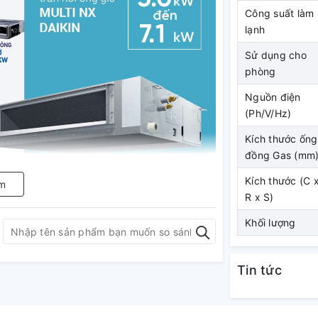
Công suất làm
lạnh
Sử dụng cho
phòng
Nguồn điện
(Ph/V/Hz)
Kích thước ống
đồng Gas (mm
Kích thước (C 
m
R x S)
Khối lượng
thiết kế cánh quạt răng cưa. Cánh quạt răng
Tin tức
t của cánh quạt và hạn chế sự hỗn loạn
 sống của bạn.