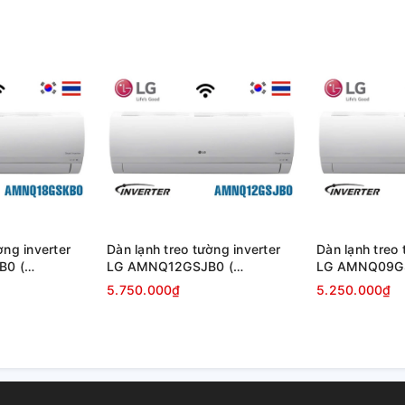
mối quan tâm của bạn. Daikin đã phát triển
ầu bôi trơn hiệu suất cao, cho phép động
ờng inverter
Dàn lạnh treo tường inverter
Dàn lạnh treo 
B0 (
LG AMNQ12GSJB0 (
LG AMNQ09GS
12000BTU )
)
5.750.000₫
5.250.000₫