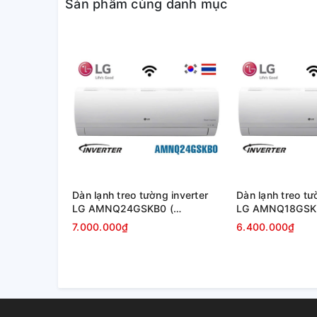
Sản phẩm cùng danh mục
Máy nén Swing - Tiếng ồn từ dàn nóng không còn là 
các máy nén Swing mạnh mẽ với một buồng nén và d
cơ hoạt động trơn tru và hiệu quả.
Dàn lạnh treo tường inverter
Dàn lạnh treo tư
LG AMNQ24GSKB0 (
LG AMNQ18GSK
24000BTU )
18000BTU )
7.000.000₫
6.400.000₫