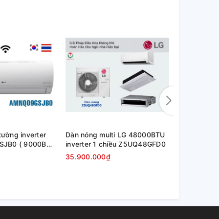
tường inverter
Dàn nóng multi LG 48000BTU
Dàn nóng m
JB0 ( 9000BTU
inverter 1 chiều Z5UQ48GFD0
inverter 1
35.900.000₫
24.500.00