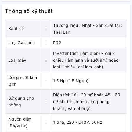
tại vị trí cần thiết, vừa tiết kiệm điện, vừa đảm bảo không
Thông số kỹ thuật
gian mát lạnh trong phòng luôn được đồng đều.
Thiết kế mỏng và nhỏ gọn
Thương hiệu : Nhật - Sản xuất tại :
Xuất xứ
:
Thái Lan
Daikin CDXM35RVMV
giấu trần nối ống gió điều hòa
multi Daikin chỉ cao 200mm, lắp đặt dễ dàng ở các vị trí trần
Loại Gas lạnh
:
R32
nhà hẹp với chiều cao chỉ 240 mm.
Inverter (tiết kiệm điện) - loại 2
Lắp đặt trong vách
Loại máy
:
chiều (làm lạnh và sưởi ấm) hoặc
loại 1 chiều (chỉ làm lạnh)
Với ưu điểm dàn lạnh nối ống gió mỏng có thể được giấu bên
Công suất làm
trong trần nhà giúp không gian bên ngoài gọn gàng. Việc lắp
:
1.5 Hp (1.5 Ngựa)
lạnh
đặt này thích hợp cho các phòng khách với trần nhà thấp
hoặc không gian nội thất cần giấu dàn lạnh. Điều hòa multi
Diện tích 16 - 20 m² hoặc 48 - 60
Sử dụng cho
âm trần nối ống gió Daikin
CDXM35RVMV
có chiều
:
m³ khí (thích hợp cho phòng
phòng
rộng 900 giúp cho các dàn lạnh này trở nên lý tưởng trong
khách, văn phòng)
các không gian hẹp.
Nguồn điện
:
1 pha, 220 - 240V, 50Hz
Dàn lạnh điều hòa Daikin multi
CDXM35RVMV
âm trần nối
(Ph/V/Hz)
ống gió có chiều cao 200 mm cần không gian chỉ 240 mm từ