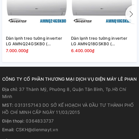
Dàn lạnh treo tường inverter
Dàn lạnh treo tường inverter
D
LG AMNQ24GSKB0 (
LG AMNQ18GSKB0 (
L
24000BTU )
18000BTU )
)
7.000.000₫
6.400.000₫
5
CÔNG TY CỔ PHẦN THƯƠNG MẠI DỊCH VỤ ĐIỆN MÁY LÊ PHAN
Địa chỉ:
37 Thành Mỹ, Phường 8, Quận Tân Bình, Tp.Hồ Chí
Minh
MST:
0313157143 DO SỞ KẾ HOẠCH VÀ ĐẦU TƯ THÀNH PHỐ
HỒ CHÍ MINH CẤP NGÀY 11/03/2015
Điện thoại:
0364833737
Email:
CSKH@dienmayt.vn