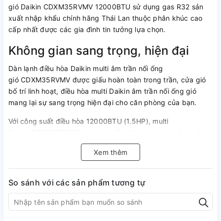
gió Daikin CDXM35RVMV 12000BTU sử dụng gas R32 sản
xuất nhập khẩu chính hãng Thái Lan thuộc phân khúc cao
cấp nhất được các gia đình tin tưởng lựa chọn.
Không gian sang trọng, hiện đại
Dàn lạnh điều hòa Daikin multi âm trần nối ống
gió CDXM35RVMV được giấu hoàn toàn trong trần, cửa gió
bố trí linh hoạt, điều hòa multi Daikin âm trần nối ống gió
mang lại sự sang trọng hiện đại cho căn phòng của bạn.
Với công suất điều hòa 12000BTU (1.5HP), multi
Daikin
CDXM35RVMV
phù hợp lắp đặt cho căn phòng có
diện tích dưới 20m2: Phòng ngủ, phòng làm việc...
Xem thêm
Chế độ tiết kiệm điện
So sánh với các sản phẩm tương tự
Bên cạnh công nghệ Inverter tiên tiến giúp máy điều hòa vận
hành bền bỉ, êm ái, tiết kiệm điện, thì điều hòa multi
Daikin
CDXM35RVMV
còn có tính năng Econo. Chỉ với một
nút bấm đơn giản, điều hòa ngay lập tức tập trung làm lạnh