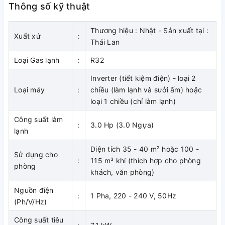
nút bấm đơn giản, điều hòa ngay lập tức tập trung làm lạnh
Thông số kỹ thuật
tại vị trí cần thiết, vừa tiết kiệm điện, vừa đảm bảo không
gian mát lạnh trong phòng luôn được đồng đều.
Thương hiệu : Nhật - Sản xuất tại :
Xuất xứ
:
Thái Lan
Thiết kế mỏng và nhỏ gọn
Loại Gas lạnh
:
R32
Daikin
CDXM71RVMV giấu trần nối ống gió điều hòa
multi Daikin chỉ cao 200mm, lắp đặt dễ dàng ở các vị trí trần
Inverter (tiết kiệm điện) - loại 2
nhà hẹp với chiều cao chỉ 240 mm.
Loại máy
:
chiều (làm lạnh và sưởi ấm) hoặc
loại 1 chiều (chỉ làm lạnh)
Lắp đặt trong vách
Công suất làm
:
3.0 Hp (3.0 Ngựa)
Với ưu điểm dàn lạnh nối ống gió mỏng có thể được giấu bên
lạnh
trong trần nhà giúp không gian bên ngoài gọn gàng. Việc lắp
Diện tích 35 - 40 m² hoặc 100 -
đặt này thích hợp cho các phòng khách với trần nhà thấp
Sử dụng cho
:
115 m³ khí (thích hợp cho phòng
hoặc không gian nội thất cần giấu dàn lạnh. Điều hòa multi
phòng
khách, văn phòng)
âm trần nối ống gió Daikin CDXM71RVMV có chiều rộng 900
giúp cho các dàn lạnh này trở nên lý tưởng trong các không
Nguồn điện
:
1 Pha, 220 - 240 V, 50Hz
gian hẹp.
(Ph/V/Hz)
Dàn lạnh điều hòa Daikin multi CDXM71RVMV âm trần nối
Công suất tiêu