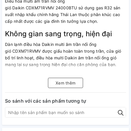
Điều hòa multi âm trần nối ống
gió Daikin CDXM71RVMV 24000BTU sử dụng gas R32 sản
xuất nhập khẩu chính hãng Thái Lan thuộc phân khúc cao
cấp nhất được các gia đình tin tưởng lựa chọn.
Không gian sang trọng, hiện đại
Dàn lạnh điều hòa Daikin multi âm trần nối ống
gió CDXM71RVMV được giấu hoàn toàn trong trần, cửa gió
bố trí linh hoạt, điều hòa multi Daikin âm trần nối ống gió
mang lại sự sang trọng hiện đại cho căn phòng của bạn.
Với công suất điều hòa 24000BTU (2.5HP), multi
Daikin CDXM71RVMV phù hợp lắp đặt cho căn phòng có
Xem thêm
diện tích dưới 30m2: Phòng khách...
Chế độ tiết kiệm điện
So sánh với các sản phẩm tương tự
Bên cạnh công nghệ Inverter tiên tiến giúp máy điều hòa vận
hành bền bỉ, êm ái, tiết kiệm điện, thì điều hòa multi
Daikin CDXM71RVMV còn có tính năng Econo. Chỉ với một