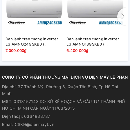
Dàn lạnh treo tường inverter
Dàn lạnh treo tường inverter
D
LG AMNQ24GSKB0 (
LG AMNQ18GSKB0 (
L
24000BTU )
18000BTU )
)
7.000.000₫
6.400.000₫
5
CÔNG TY CỔ PHẦN THƯƠNG MẠI DỊCH VỤ ĐIỆN MÁY LÊ PHAN
Địa chỉ:
37 Thành Mỹ, Phường 8, Quận Tân Bình, Tp.Hồ Chí
Minh
MST:
0313157143 DO SỞ KẾ HOẠCH VÀ ĐẦU TƯ THÀNH PHỐ
HỒ CHÍ MINH CẤP NGÀY 11/03/2015
Điện thoại:
0364833737
Email:
CSKH@dienmayt.vn