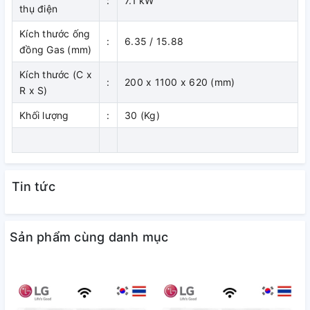
:
7.1 kW
ống gió có chiều cao 200 mm cần không gian chỉ 240 mm từ
thụ điện
vị trí trần treo và phần trần nhà trống.
Kích thước ống
:
6.35 / 15.88
đồng Gas (mm)
Kích thước (C x
:
200 x 1100 x 620 (mm)
R x S)
Khối lượng
:
30 (Kg)
Tin tức
Sản phẩm cùng danh mục