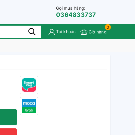
Gọi mua hàng:
0364833737
0
Tài khoản
Giỏ hàng