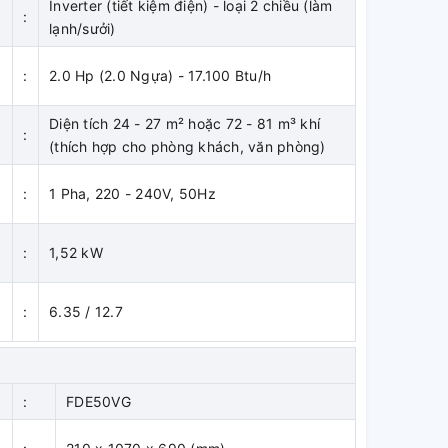
Inverter (tiết kiệm điện) - loại 2 chiều (làm
:
lạnh/sưởi)
:
2.0 Hp (2.0 Ngựa) - 17.100 Btu/h
Diện tích 24 - 27 m² hoặc 72 - 81 m³ khí
:
(thích hợp cho phòng khách, văn phòng)
:
1 Pha, 220 - 240V, 50Hz
:
1,52 kW
:
6.35 / 12.7
)
h
:
FDE50VG