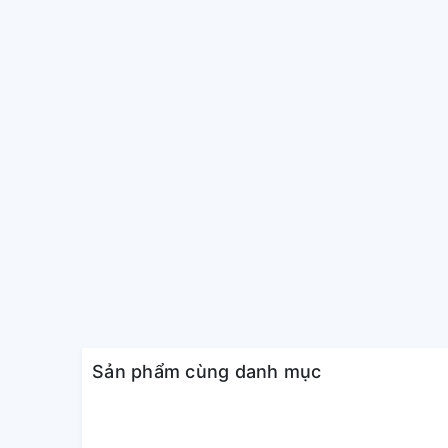
Hệ thống điều khiển cánh 
Hiệu suất năng lượng được cải thiện khi sử dụng hệ 
hiệu suất cao.
Sản phẩm cùng danh mục