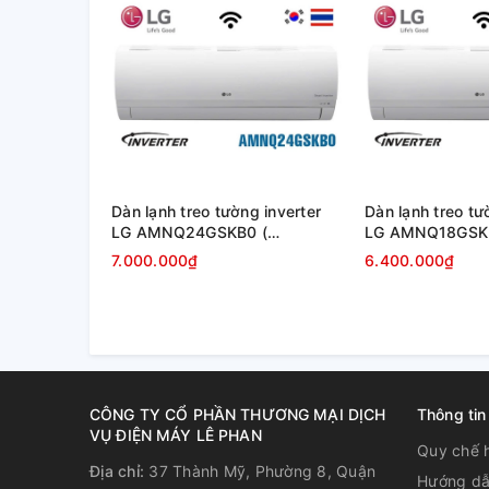
Dàn lạnh treo tường inverter
Dàn lạnh treo tư
LG AMNQ24GSKB0 (
LG AMNQ18GSK
24000BTU )
18000BTU )
7.000.000₫
6.400.000₫
* Điều khiển từ xa không dây không áp dụng cho hệ 
Giảm trọng lượng
Từ việc giảm số lượng motor quạt từ 2 xuống chỉ cò
CÔNG TY CỔ PHẦN THƯƠNG MẠI DỊCH
Thông tin
đáng kể.
VỤ ĐIỆN MÁY LÊ PHAN
Quy chế 
Địa chỉ:
37 Thành Mỹ, Phường 8, Quận
Hướng dẫ