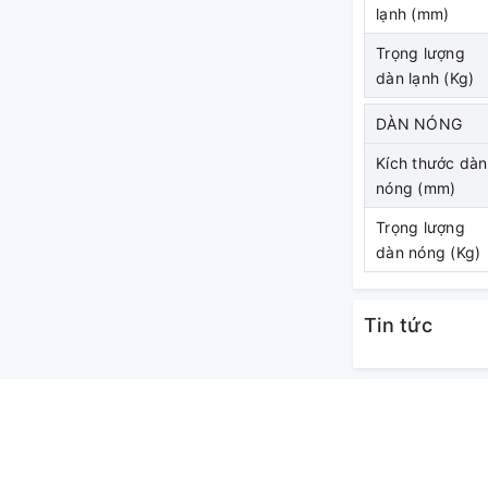
lạnh (mm)
Trọng lượng
dàn lạnh (Kg)
DÀN NÓNG
Kích thước dàn
nóng (mm)
gió
Trọng lượng
dàn nóng (Kg)
thống motor quạt và dàn trao đổi nhiệt có
Tin tức