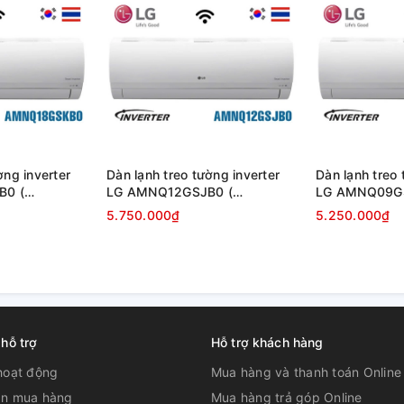
ờng inverter
Dàn lạnh treo tường inverter
Dàn lạnh treo 
B0 (
LG AMNQ12GSJB0 (
LG AMNQ09GS
12000BTU )
)
5.750.000₫
5.250.000₫
thống điều khiển cánh gió độc lập.
n có 1, nên trọng lượng cũng được giảm
 hỗ trợ
Hỗ trợ khách hàng
hoạt động
Mua hàng và thanh toán Online
n mua hàng
Mua hàng trả góp Online