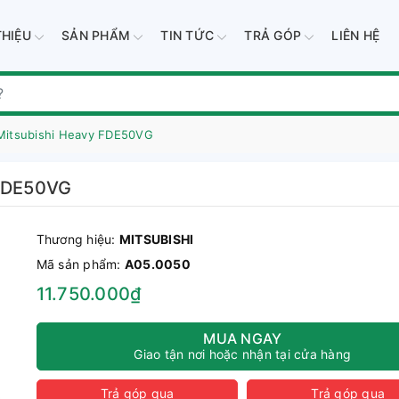
THIỆU
SẢN PHẨM
TIN TỨC
TRẢ GÓP
LIÊN HỆ
 Mitsubishi Heavy FDE50VG
 FDE50VG
Thương hiệu:
MITSUBISHI
Mã sản phẩm:
A05.0050
11.750.000₫
MUA NGAY
Giao tận nơi hoặc nhận tại cửa hàng
Trả góp qua
Trả góp qua