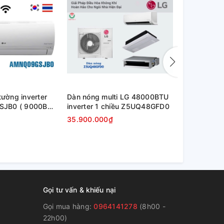
tường inverter
Dàn nóng multi LG 48000BTU
Dàn nóng m
JB0 ( 9000BTU
inverter 1 chiều Z5UQ48GFD0
inverter 1
35.900.000₫
24.500.00
Gọi tư vấn & khiếu nại
Gọi mua hàng:
0964141278
(8h00 -
22h00)