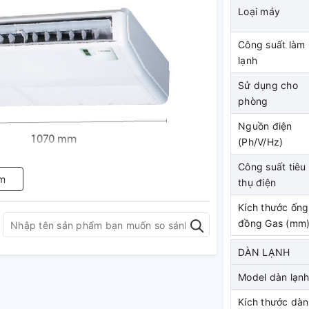
Loại máy
Công suất làm
lạnh
Sử dụng cho
phòng
Nguồn điện
(Ph/V/Hz)
Công suất tiêu
m
thụ điện
Kích thước ống
đồng Gas (mm
DÀN LẠNH
 thoát bằng cách tối ưu hình dạng khoang
Model dàn lạn
Kích thước dàn