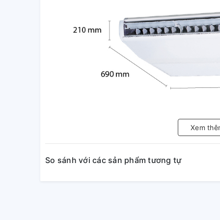
Xem thê
So sánh với các sản phẩm tương tự
Giảm độ ồn (chế độ Lo)
Độ ồn thấp do giảm lưu lượng gió, giảm áp lực thất
chứa và miệng phân phối gió.