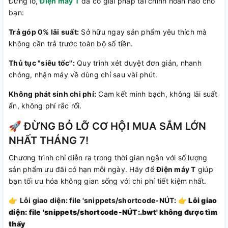
Đừng lo,
Điện máy T
đã có giải pháp tài chính hoàn hảo cho
bạn:
Trả góp 0% lãi suất:
Sở hữu ngay sản phẩm yêu thích mà
không cần trả trước toàn bộ số tiền.
Thủ tục "siêu tốc":
Quy trình xét duyệt đơn giản, nhanh
chóng, nhận máy về dùng chỉ sau vài phút.
Không phát sinh chi phí:
Cam kết minh bạch, không lãi suất
ẩn, không phí rắc rối.
🚀 ĐỪNG BỎ LỠ CƠ HỘI MUA SẮM LỚN
NHẤT THÁNG 7!
Chương trình chỉ diễn ra trong thời gian ngắn với số lượng
sản phẩm ưu đãi có hạn mỗi ngày. Hãy để
Điện máy T
giúp
bạn tối ưu hóa không gian sống với chi phí tiết kiệm nhất.
👉
Lỗi giao diện: file 'snippets/shortcode-NÚT:
👉
Lỗi giao
diện: file 'snippets/shortcode-NÚT:.bwt' không được tìm
thấy