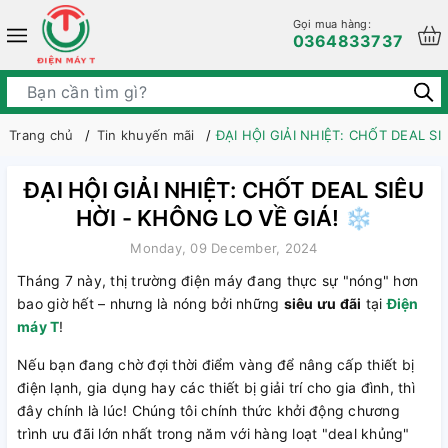
Gọi mua hàng:
0364833737
Trang chủ
Tin khuyến mãi
ĐẠI HỘI GIẢI NHIỆT: CHỐT DEAL SI
ĐẠI HỘI GIẢI NHIỆT: CHỐT DEAL SIÊU
HỜI - KHÔNG LO VỀ GIÁ! ❄️
Monday, 09 December, 2024
Tháng 7 này, thị trường điện máy đang thực sự "nóng" hơn
bao giờ hết – nhưng là nóng bởi những
siêu ưu đãi
tại
Điện
máy T
!
Nếu bạn đang chờ đợi thời điểm vàng để nâng cấp thiết bị
điện lạnh, gia dụng hay các thiết bị giải trí cho gia đình, thì
đây chính là lúc! Chúng tôi chính thức khởi động chương
trình ưu đãi lớn nhất trong năm với hàng loạt "deal khủng"