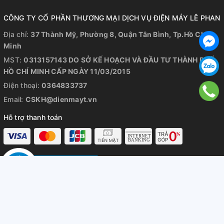
CÔNG TY CỔ PHẦN THƯƠNG MẠI DỊCH VỤ ĐIỆN MÁY LÊ PHAN
Địa chỉ:
37 Thành Mỹ, Phường 8, Quận Tân Bình, Tp.Hồ Chí
Minh
MST:
0313157143 DO SỞ KẾ HOẠCH VÀ ĐẦU TƯ THÀNH PHỐ
HỒ CHÍ MINH CẤP NGÀY 11/03/2015
Điện thoại:
0364833737
Email:
CSKH@dienmayt.vn
Hỗ trợ thanh toán
Mở rộng chân trang