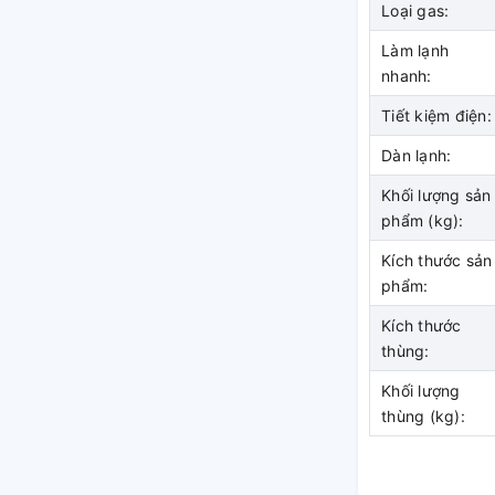
Loại gas:
Làm lạnh
lạnh được gắn ngay tại thành tủ nên khí lạnh
nhanh:
chế làm lạnh đóng tuyết dễ dàng làm đông
Tiết kiệm điện:
n.
Dàn lạnh:
Khối lượng sản
phẩm (kg):
Kích thước sản
phẩm:
Kích thước
thùng:
Khối lượng
thùng (kg):