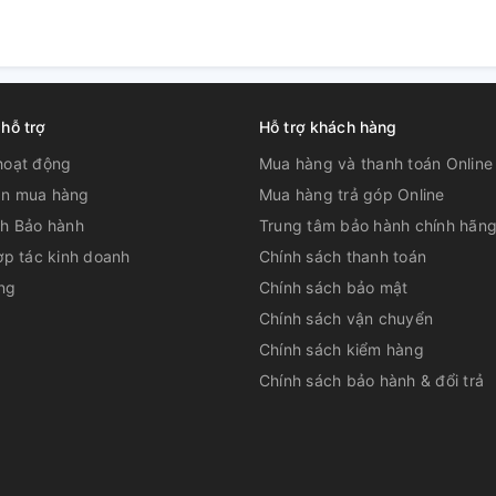
 hỗ trợ
Hỗ trợ khách hàng
hoạt động
Mua hàng và thanh toán Online
lạnh bằng đồng nguyên
n mua hàng
Mua hàng trả góp Online
ch Bảo hành
Trung tâm bảo hành chính hãn
ợp tác kinh doanh
Chính sách thanh toán
ng, dàn lạnh được làm từ đồng nguyên chất
ng
Chính sách bảo mật
i thực phẩm sẽ được bảo quản lạnh sâu hơn,
ợc hương vị và dưỡng chất.
Chính sách vận chuyển
Chính sách kiểm hàng
Chính sách bảo hành & đổi trả