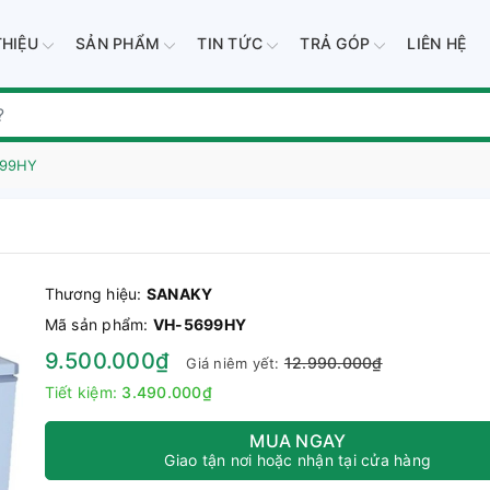
THIỆU
SẢN PHẨM
TIN TỨC
TRẢ GÓP
LIÊN HỆ
699HY
Thương hiệu:
SANAKY
Mã sản phẩm:
VH-5699HY
9.500.000₫
12.990.000₫
Giá niêm yết:
Tiết kiệm:
3.490.000₫
MUA NGAY
Giao tận nơi hoặc nhận tại cửa hàng