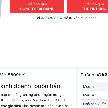
Trả góp qua
Trả góp qua
CÔNG TY TÀI CHÍNH
THẺ TÍN DỤNG
Gọi
0364833737
để tư vấn mua hàng
ít VH 5699HY
Thông số kỹ
 kinh doanh, buôn bán
Model:
 nắp dỡ dùng chung cho 1 ngăn đông sẽ
Màu sắc:
thực phẩm ra, vào. Với dung tích 410 lít,
Nhà sản xuất:
 cho gia đình kinh doanh tạp hóa, quán ăn,