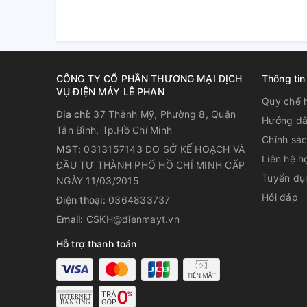
CÔNG TY CỔ PHẦN THƯƠNG MẠI DỊCH
Thông tin
VỤ ĐIỆN MÁY LÊ PHAN
Quy chế 
Dẫn nhiệt nhanh hơn với dàn 
Địa chỉ:
37 Thành Mỹ, Phường 8, Quận
Hướng dẫ
Tân Bình, Tp.Hồ Chí Minh
chất
Chính sá
MST:
0313157143 DO SỞ KẾ HOẠCH VÀ
Liên hệ h
ĐẦU TƯ THÀNH PHỐ HỒ CHÍ MINH CẤP
Không chỉ nâng cao tuổi thọ và độ bền bỉ của tủ đô
Tuyển dụ
NGÀY 11/03/2015
còn có khả năng dẫn nhiệt rất tốt. Nhờ vậy các loạ
trong điều kiện lý tưởng hơn, cho thực phẩm giữ đư
Hỏi đáp
Điện thoại:
0364833737
Email:
CSKH@dienmayt.vn
Hỗ trợ thanh toán