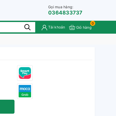
Gọi mua hàng:
0364833737
0
Tài khoản
Giỏ hàng