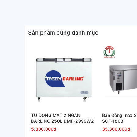
Sử dụng Gas R600a thân thiện 
Sản phẩm cùng danh mục
40% điện
Được đánh giá là thân thiện với môi trường, Gas R6
đông của mình. Với loại gas này, tủ sẽ nhanh chón
năng tiết kiệm lên đến 40% điện tiêu thụ, hạn chế ch
TỦ ĐÔNG MÁT 2 NGĂN
Bàn Đông Inox S
DARLING 250L DMF-2999W2
SCF-1803
5.300.000₫
35.300.000₫