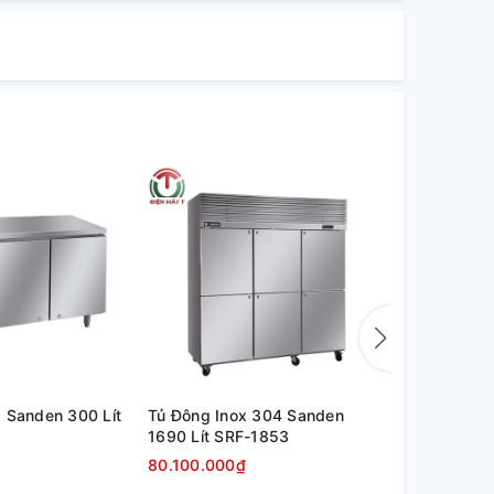
 Sanden 300 Lít
Tủ Đông Inox 304 Sanden
Tủ Đông In
1690 Lít SRF-1853
1010 Lít SR
80.100.000₫
56.500.00