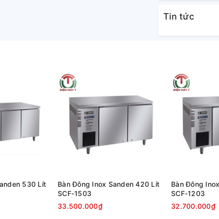
Tin tức
với môi trường, tiết kiệm
00a được Sanaky ứng dụng trên chiếc tủ
g làm lạnh thực phẩm nhưng vẫn đảm bảo khả
i phí điện hàng tháng cho gia đình.
anden 530 Lít
Bàn Đông Inox Sanden 420 Lít
Bàn Đông Inox
SCF-1503
SCF-1203
33.500.000₫
32.700.000₫