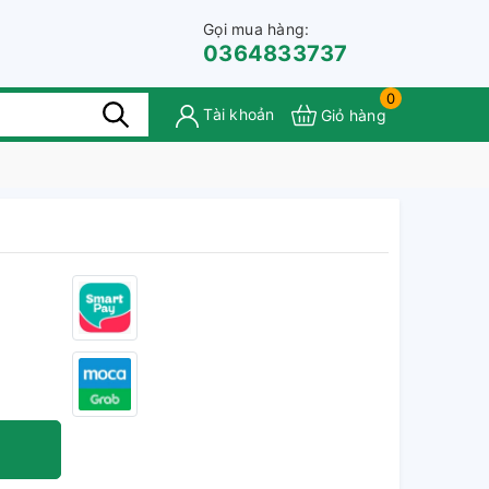
Gọi mua hàng:
0364833737
0
Tài khoản
Giỏ hàng