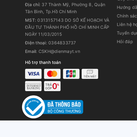
Địa chỉ:
37 Thành Mỹ, Phường 8, Quận
Hướng dẫ
Tân Bình, Tp.Hồ Chí Minh
Chính sá
MST:
0313157143 DO SỞ KẾ HOẠCH VÀ
Liên hệ h
ĐẦU TƯ THÀNH PHỐ HỒ CHÍ MINH CẤP
Tuyển dụ
NGÀY 11/03/2015
Hỏi đáp
Điện thoại:
0364833737
Email:
CSKH@dienmayt.vn
Hỗ trợ thanh toán
© Bản quyền t