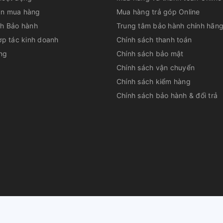
n mua hàng
Mua hàng trả góp Online
ch Bảo hành
Trung tâm bảo hành chính hãn
ợp tác kinh doanh
Chính sách thanh toán
ng
Chính sách bảo mật
Chính sách vận chuyển
Chính sách kiểm hàng
Chính sách bảo hành & đổi trả
huộc về
CÔNG TY CỔ PHẦN DỊCH VỤ TƯ VẤN QUẢN LÝ LÊ PHAN
|
Cu