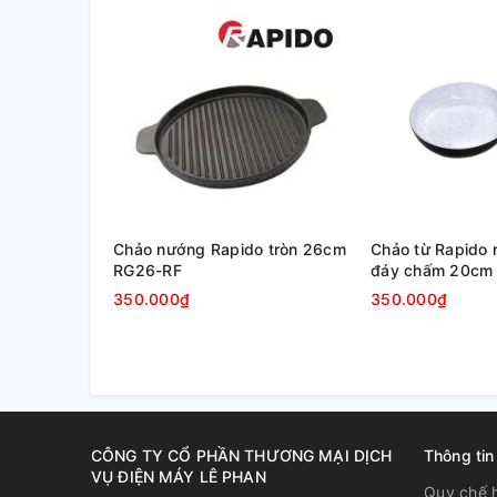
Chảo nướng Rapido tròn 26cm
Chảo từ Rapido
RG26-RF
đáy chấm 20cm
Thân và đáy chảo bằng nhôm đúc nguyên khối dày 
350.000₫
350.000₫
hiện đại, độ cứng cao, dẫn nhiệt và giữ nhiệt tốt. T
hơn, giữ được độ tươi ngon của nguyên liệu.
CÔNG TY CỔ PHẦN THƯƠNG MẠI DỊCH
Thông tin
VỤ ĐIỆN MÁY LÊ PHAN
Quy chế 