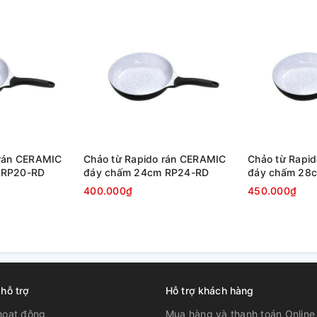
 rán CERAMIC
Chảo từ Rapido rán CERAMIC
Chảo từ Rapi
 RP20-RD
đáy chấm 24cm RP24-RD
đáy chấm 28
dặn, sản xuất theo công nghệ dập khuôn
400.000₫
450.000₫
iết kiệm năng lượng, món ăn chín đều, nhanh
 hỗ trợ
Hỗ trợ khách hàng
hoạt động
Mua hàng và thanh toán Online