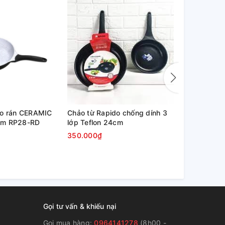
do rán CERAMIC
Chảo từ Rapido chống dính 3
Chảo từ Rap
cm RP28-RD
lớp Teflon 24cm
lớp Teflon 
350.000₫
450.000₫
Gọi tư vấn & khiếu nại
Gọi mua hàng:
0964141278
(8h00 -