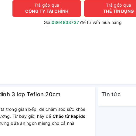
Trả góp qua
Trả góp qua
CÔNG TY TÀI CHÍNH
THẺ TÍN DỤNG
Gọi
0364833737
để tư vấn mua hàng
dính 3 lớp Teflon 20cm
Tin tức
 ta trong gian bếp, để chăm sóc sức khỏe
ưỡng. Từ bây giờ, hãy để
Chảo từ Rapido
hững bữa ăn ngon miệng cho cả nhà.