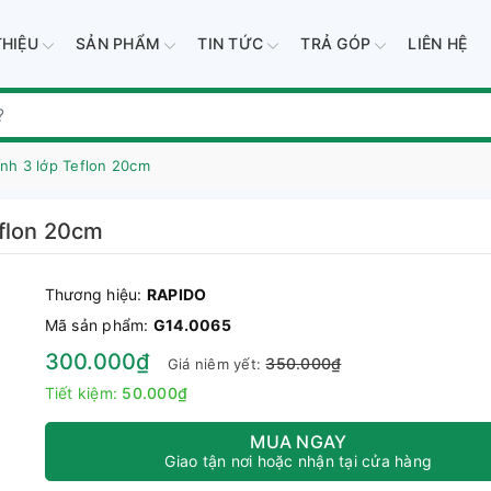
THIỆU
SẢN PHẨM
TIN TỨC
TRẢ GÓP
LIÊN HỆ
nh 3 lớp Teflon 20cm
eflon 20cm
Thương hiệu:
RAPIDO
Mã sản phẩm:
G14.0065
300.000₫
350.000₫
Giá niêm yết:
Tiết kiệm:
50.000₫
MUA NGAY
Giao tận nơi hoặc nhận tại cửa hàng