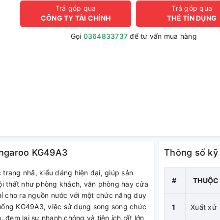
Trả góp qua
Trả góp qua
CÔNG TY TÀI CHÍNH
THẺ TÍN DỤNG
Gọi
0364833737
để tư vấn mua hàng
Kangaroo KG49A3
Thông số kỹ
trang nhã, kiểu dáng hiện đại, giúp sản
#
THUỘC 
ội thất như phòng khách, văn phòng hay cửa
hỉ cho ra nguồn nước với một chức năng duy
 uống KG49A3, việc sử dụng song song chức
1
Xuất xứ
 đem lại sự nhanh chóng và tiện ích rất lớn