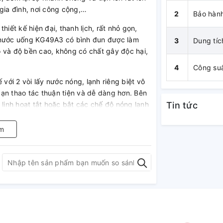
gia đình, nơi công cộng,…
2
Bảo hàn
ết kế hiện đại, thanh lịch, rất nhỏ gọn,
h nước uống KG49A3 có bình đun được làm
3
Dung tíc
 và độ bền cao, không có chất gây độc hại,
4
Công suấ
ới 2 vòi lấy nước nóng, lạnh riêng biệt vô
 bạn thao tác thuận tiện và dễ dàng hơn. Bên
 linh hoạt tắt hoặc bật các chế độ nóng lạnh
Tin tức
m
 hoặc hết nước thì chế độ bảo vệ Block sẽ tự
y hiểm và duy trì tuổi thọ cho sản phẩm.