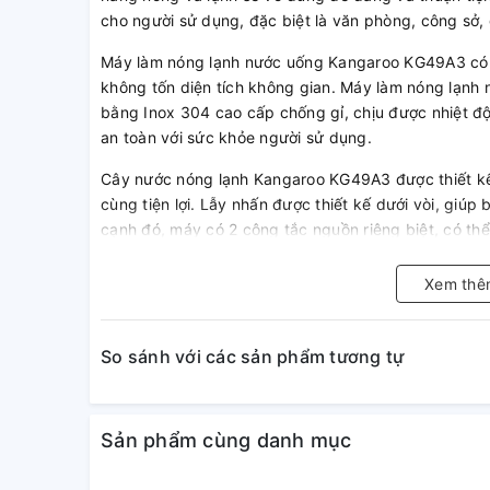
cho người sử dụng, đặc biệt là văn phòng, công sở, 
Máy làm nóng lạnh nước uống Kangaroo KG49A3 có thi
không tốn diện tích không gian. Máy làm nóng lạn
bằng Inox 304 cao cấp chống gỉ, chịu được nhiệt độ
an toàn với sức khỏe người sử dụng.
Cây nước nóng lạnh Kangaroo KG49A3 được thiết kế v
cùng tiện lợi. Lẫy nhấn được thiết kế dưới vòi, giúp
cạnh đó, máy có 2 công tắc nguồn riêng biệt, có thể
tùy nhu cầu hoặc sử dụng theo mùa trong năm.
Xem thê
Trong quá trình sử dụng, nếu xảy ra sự cố quá nhiệt
động ngắt điện nhằm hạn chế sự cố cháy nổ gây ngu
So sánh với các sản phẩm tương tự
Sản phẩm cùng danh mục