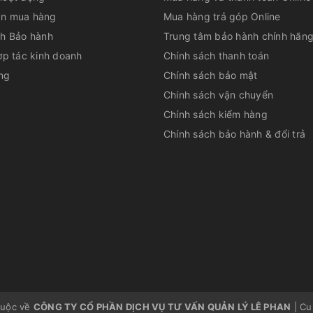
g làm lạnh bằng Block
n mua hàng
Mua hàng trả góp Online
ch Bảo hành
Trung tâm bảo hành chính hãn
h từ 6 – 8 độ C. Máy có công suất làm lạnh là
ợp tác kinh doanh
Chính sách thanh toán
óng nước nhanh chóng, cho bạn dễ dàng pha
 gian. Máy làm nóng lạnh nước uống Kangaroo
ng
Chính sách bảo mật
có độ lạnh sâu, sảng khoái, đập tan cơn
Chính sách vận chuyển
Chính sách kiểm hàng
Chính sách bảo hành & đổi trả
ng tính thẩm mỹ
huộc về
CÔNG TY CỔ PHẦN DỊCH VỤ TƯ VẤN QUẢN LÝ LÊ PHAN
|
Cu