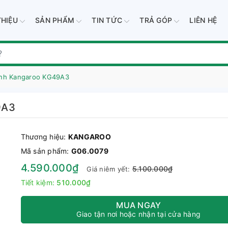
THIỆU
SẢN PHẨM
TIN TỨC
TRẢ GÓP
LIÊN HỆ
ạnh Kangaroo KG49A3
9A3
Thương hiệu:
KANGAROO
Mã sản phẩm:
G06.0079
4.590.000₫
5.100.000₫
Giá niêm yết:
Tiết kiệm:
510.000₫
MUA NGAY
Giao tận nơi hoặc nhận tại cửa hàng