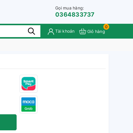
Gọi mua hàng:
0364833737
0
Tài khoản
Giỏ hàng