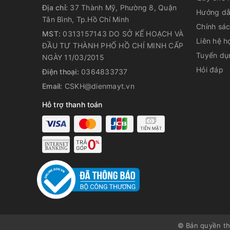
Địa chỉ:
37 Thành Mỹ, Phường 8, Quận
Lợi ích của cây nước nóng lạnh KG49A3 với hệ thốn
Hướng dẫ
Tân Bình, Tp.Hồ Chí Minh
Chính sá
Nhiệt độ làm nóng từ 92 – 95 độ C, nhiệt độ làm lạn
MST:
0313157143 DO SỞ KẾ HOẠCH VÀ
Liên hệ h
100W và công suất làm nóng đến 500W giúp đun n
ĐẦU TƯ THÀNH PHỐ HỒ CHÍ MINH CẤP
trà, cà phê, nấu mì,… mà không phải tốn nhiều thời
Tuyển dụ
NGÀY 11/03/2015
KG49A3 có hệ thống làm lạnh bằng Block giúp nước 
Hỏi đáp
Điện thoại:
0364833737
khát nhanh chóng.
Email:
CSKH@dienmayt.vn
Đặc điểm và tính năng của sản phẩm:
Hỗ trợ thanh toán
• Tiện dụng, dễ dùng với 2 vòi riêng biệt nóng, lạnh.
• Hệ thống làm lạnh bằng block.
• Chế độ bảo vệ block bằng cầu chì nhiệt
• Bầu đun bằng Inox 304
• Sử dụng bơm hút, bình nước để phía dưới, giúp tă
© Bản quyền t