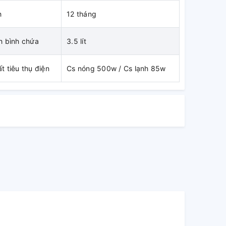
h
12 tháng
h bình chứa
3.5 lít
t tiêu thụ điện
Cs nóng 500w / Cs lạnh 85w