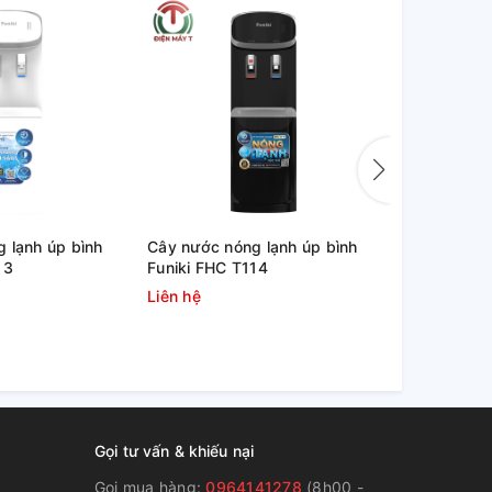
 lạnh úp bình
Cây nước nóng lạnh úp bình
Máy làm nó
13
Funiki FHC T114
ALASKA R-
Liên hệ
3.300.000
Gọi tư vấn & khiếu nại
Gọi mua hàng:
0964141278
(8h00 -