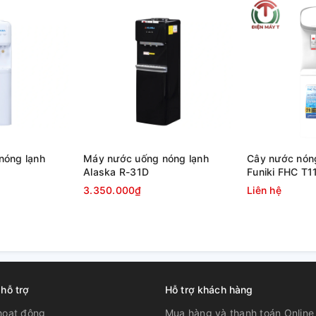
nóng lạnh
Máy nước uống nóng lạnh
Cây nước nóng
Alaska R-31D
Funiki FHC T1
3.350.000₫
Liên hệ
 hỗ trợ
Hỗ trợ khách hàng
hoạt động
Mua hàng và thanh toán Online