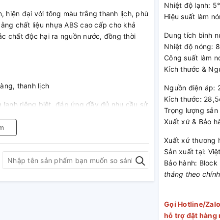
Nhiệt độ lạnh: 5
, hiện đại với tông màu trắng thanh lịch, phù
Hiệu suất làm n
bằng chất liệu nhựa ABS cao cấp cho khả
Dung tích bình nư
các chất độc hại ra nguồn nước, đồng thời
Nhiệt độ nóng: 
Công suất làm 
Kích thước & Ng
àng, thanh lịch
Nguồn điện áp:
Kích thước: 28,
 lạnh riêng biệt, đáp ứng đầy đủ nhu cầu sử
Trọng lượng sản
- 10°C, dung tích bình 2.8 lít, bạn sẽ có
Xuất xứ & Bảo h
Bên cạnh đó, máy có nhiệt độ nóng 85°C -
m
ha sữa, pha cafe, nấu mỳ,... thật tiện lợi.
Xuất xứ thương 
Sản xuất tại: Vi
 đồ bên dưới vòi giúp khách hàng tối ưu
Bảo hành: Block
yếu như ly, cốc, chén, bình sữa,...
tháng theo chín
Gọi Hotline/Zal
n lợi
hỗ trợ đặt hàng