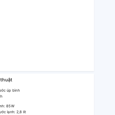
 thuật
ước úp bình
nh
ạnh: 85W
ớc lạnh: 2,8 lít