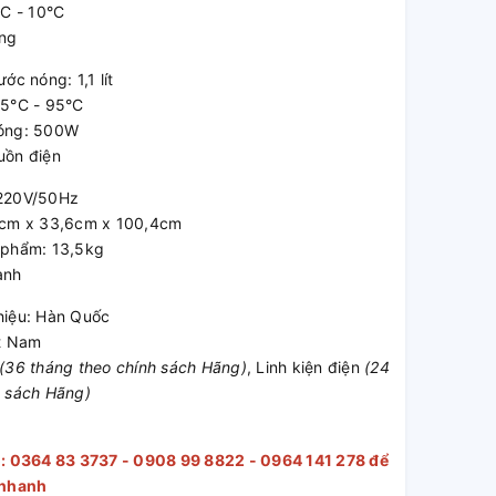
°C - 10°C
óng
ớc nóng: 1,1 lít
85°C - 95°C
nóng: 500W
uồn điện
 220V/50Hz
5cm x 33,6cm x 100,4cm
 phẩm: 13,5kg
ành
hiệu: Hàn Quốc
ệt Nam
(36 tháng theo chính sách Hãng)
, Linh kiện điện
(24
h sách Hãng)
o: 0364 83 3737 - 0908 99 8822 - 0964 141 278 để
 nhanh