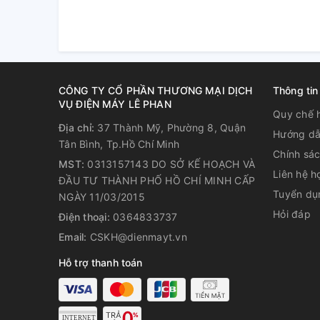
CÔNG TY CỔ PHẦN THƯƠNG MẠI DỊCH
Thông tin
VỤ ĐIỆN MÁY LÊ PHAN
Quy chế 
Địa chỉ:
37 Thành Mỹ, Phường 8, Quận
Hướng dẫ
Tân Bình, Tp.Hồ Chí Minh
Chính sá
MST:
0313157143 DO SỞ KẾ HOẠCH VÀ
Liên hệ h
ĐẦU TƯ THÀNH PHỐ HỒ CHÍ MINH CẤP
Tuyển dụ
NGÀY 11/03/2015
Hỏi đáp
Điện thoại:
0364833737
Email:
CSKH@dienmayt.vn
Hỗ trợ thanh toán