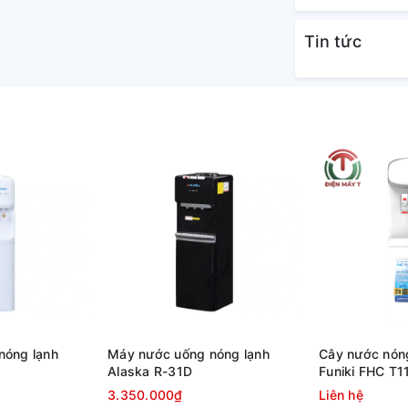
t đối cho người sử dụng, đặc biệt là trẻ em
ngoài ý muốn, cùng thiết kế tách biệt khóa
Tin tức
gười dùng lựa chọn để sử dụng theo nhu cầu,
ất lượng từ Quacert, là một vật dụng hữu
sử dụng.
 dễ sử dụng
nóng lạnh
Máy nước uống nóng lạnh
Cây nước nóng
Alaska R-31D
Funiki FHC T1
3.350.000₫
Liên hệ