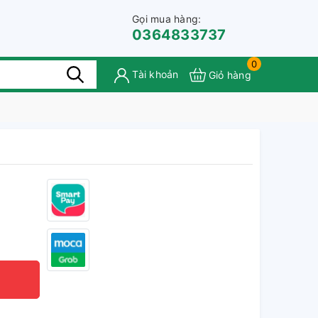
Gọi mua hàng:
0364833737
0
Tài khoản
Giỏ hàng