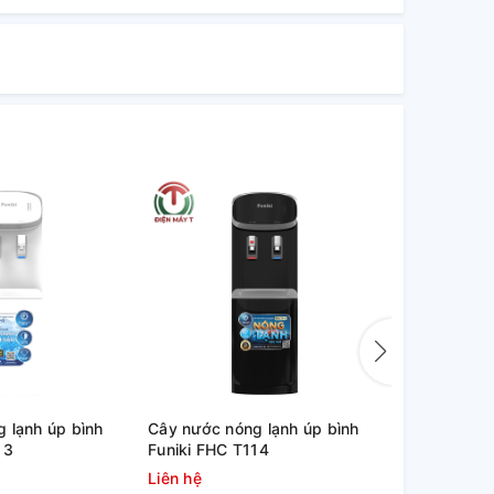
 lạnh úp bình
Cây nước nóng lạnh úp bình
Máy làm nó
13
Funiki FHC T114
ALASKA R-
Liên hệ
3.300.000