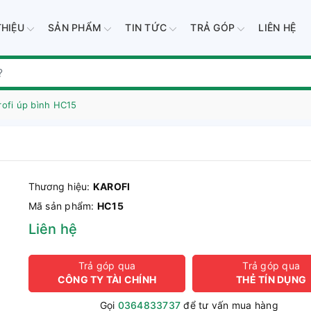
THIỆU
SẢN PHẨM
TIN TỨC
TRẢ GÓP
LIÊN HỆ
rofi úp bình HC15
Thương hiệu:
KAROFI
Mã sản phẩm:
HC15
Liên hệ
Trả góp qua
Trả góp qua
CÔNG TY TÀI CHÍNH
THẺ TÍN DỤNG
Gọi
0364833737
để tư vấn mua hàng