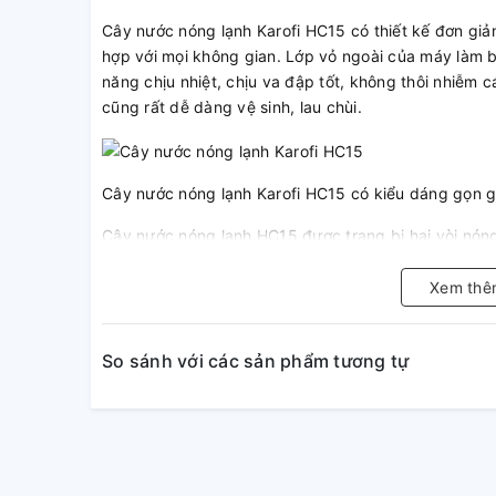
Cây nước nóng lạnh Karofi HC15 có thiết kế đơn giản
hợp với mọi không gian. Lớp vỏ ngoài của máy làm 
năng chịu nhiệt, chịu va đập tốt, không thôi nhiễm 
cũng rất dễ dàng vệ sinh, lau chùi.
Cây nước nóng lạnh Karofi HC15 có kiểu dáng gọn g
Cây nước nóng lạnh HC15 được trang bị hai vòi nóng
dụng nguồn nước của gia đình. Với nhiệt độ lạnh 5°C 
những ly nước mát lạnh phục vụ mùa hè nóng bức. 
Xem thê
95°C, dung tích bình 1 lít để bạn thoải mái pha trà, p
Máy có thiết kế úp bình dễ sử dụng với khoang chứa
So sánh với các sản phẩm tương tự
diện tích sử dụng, tiện lợi khi để các vật dụng thiết 
Cây nước nóng lạnh Karofi HC15 có ngăn đựng đồ tiệ