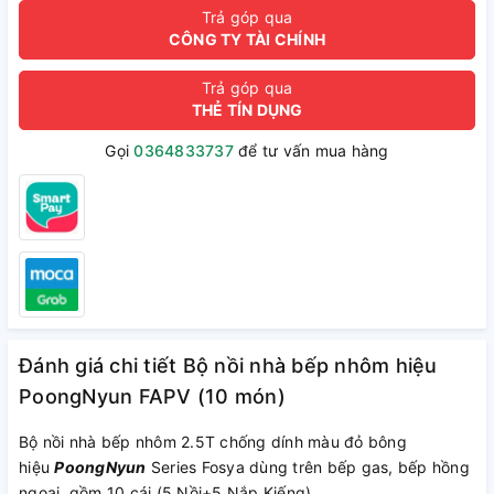
Trả góp qua
CÔNG TY TÀI CHÍNH
Trả góp qua
THẺ TÍN DỤNG
Gọi
0364833737
để tư vấn mua hàng
Đánh giá chi tiết Bộ nồi nhà bếp nhôm hiệu
PoongNyun FAPV (10 món)
Bộ nồi nhà bếp nhôm 2.5T chống dính màu đỏ bông
hiệu
PoongNyun
Series Fosya dùng trên bếp gas, bếp hồng
ngoại, gồm 10 cái (5 Nồi+5 Nắp Kiếng)