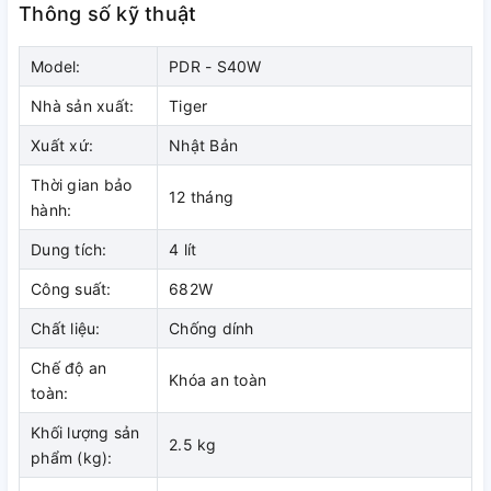
Thông số kỹ thuật
Đảm bảo an toàn cho bạn khi sử dụng nhà sản xuất đã trang
bị khóa an toàn cho bình thủy điện Tiger PDR-S40W.
Model:
PDR - S40W
Nhà sản xuất:
Tiger
Xuất xứ:
Nhật Bản
Thời gian bảo
12 tháng
hành:
Dung tích:
4 lít
Công suất:
682W
Chất liệu:
Chống dính
Chế độ an
Khóa an toàn
toàn:
Khối lượng sản
2.5 kg
phẩm (kg):