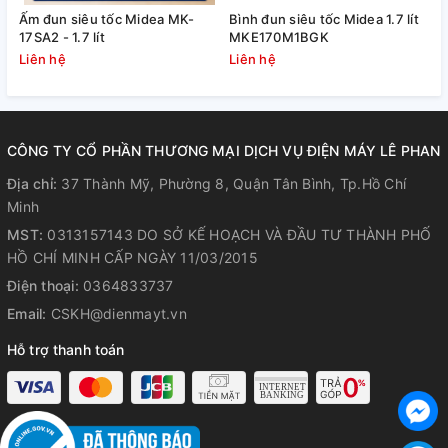
Ấm đun siêu tốc Midea MK-
Bình đun siêu tốc Midea 1.7 lít
B
17SA2 - 1.7 lít
MKE170M1BGK
M
Liên hệ
Liên hệ
L
CÔNG TY CỔ PHẦN THƯƠNG MẠI DỊCH VỤ ĐIỆN MÁY LÊ PHAN
Địa chỉ:
37 Thành Mỹ, Phường 8, Quận Tân Bình, Tp.Hồ Chí
Minh
MST:
0313157143 DO SỞ KẾ HOẠCH VÀ ĐẦU TƯ THÀNH PHỐ
HỒ CHÍ MINH CẤP NGÀY 11/03/2015
Điện thoại:
0364833737
Email:
CSKH@dienmayt.vn
Hỗ trợ thanh toán