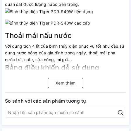
quan sát được lượng nước bên trong.
Thoải mái nấu nước
Với dung tích 4 lít của bình thủy điện phục vụ tốt nhu cầu sử
dụng nước nóng của gia đình trong ngày, thoải mái pha
nước trà, cafe, sữa nóng, mì gói...
Bảng điều khiển dễ sử dụng
Bình thủy điện Tiger được trang bị bảng điều khiển điện tử
Xem thêm
cùng màn hình hiển thị với các nút bấm nhẹ nhàng giúp
người dùng dễ dàng chỉnh các chế độ và nhiệt độ nước sôi
phù hợp.
So sánh với các sản phẩm tương tự
Khoá an toàn