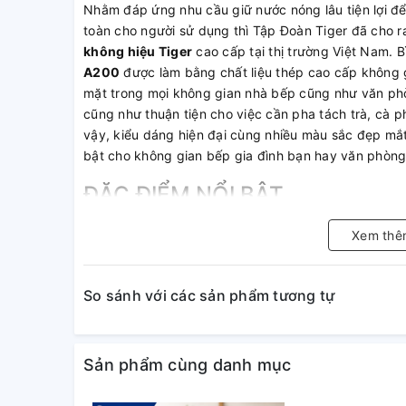
Nhằm đáp ứng nhu cầu giữ nước nóng lâu tiện lợi 
toàn cho người sử dụng thì Tập Đoàn Tiger đã cho 
không hiệu Tiger
cao cấp tại thị trường Việt Nam. B
A200
được làm bằng chất liệu thép cao cấp không gỉ
mặt trong mọi không gian nhà bếp cũng như văn ph
cũng như thuận tiện cho việc cần pha tách trà, cà p
vậy, kiểu dáng hiện đại cùng nhiều màu sắc đẹp mắ
bật cho không gian bếp gia đình bạn hay văn phòng
ĐẶC ĐIỂM NỔI BẬT
Thiết kế thời trang, sang trọng, hiện đại, nhiều màu s
Xem thê
sử dụng.
Sản phẩm không chứa chất gây ung thư “
PFOA
”
Toàn bộ cấu trúc bình thủy chứa chân không được 
So sánh với các sản phẩm tương tự
dụng công nghệ “
Super Clean Plus
” chống gỉ sét,
khử mùi và dễ dàng vệ sinh ngay cả những thức uốn
trà.
Sản phẩm cùng danh mục
Công nghệ “
Auto Lock
” khóa nắp tự động và chức 
Các bộ phận của bình thủy chứa chân không tách rời