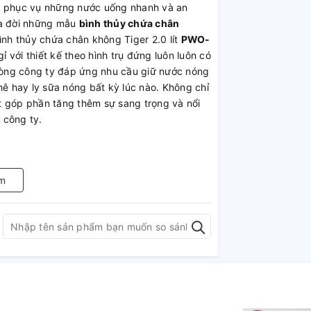
để phục vụ những nước uống nhanh và an
ra đời những mẫu
bình thủy chứa chân
ình thủy chứa chân không Tiger 2.0 lít
PWO-
 với thiết kế theo hình trụ đứng luôn luôn có
òng công ty đáp ứng nhu cầu giữ nước nóng
hê hay ly sữa nóng bất kỳ lúc nào. Không chỉ
t góp phần tăng thêm sự sang trọng và nổi
 công ty.
ắc và tiện lợi với độ bền cao theo thời gian
m
làm từ thép không gỉ SUS304 (18/8) được áp
 chống ăn mòn, chống dính, chống bám bẩn,
g dễ để lại vết bám bẩn và mùi như cà phê /
năng khóa/mở an toàn trên tay cầm.
 được giúp bạn thuận tiện cho việc vệ sinh.