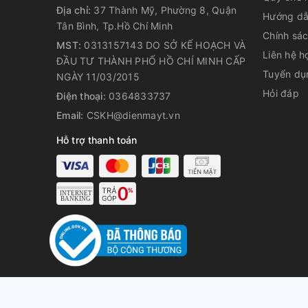
Địa chỉ:
37 Thành Mỹ, Phường 8, Quận
Hướng dẫ
Tân Bình, Tp.Hồ Chí Minh
Chính sá
MST:
0313157143 DO SỞ KẾ HOẠCH VÀ
Liên hệ h
ĐẦU TƯ THÀNH PHỐ HỒ CHÍ MINH CẤP
Tuyển dụ
NGÀY 11/03/2015
Hỏi đáp
Điện thoại:
0364833737
Email:
CSKH@dienmayt.vn
Hỗ trợ thanh toán
CHI TIẾT TÍNH NĂNG
Thiết kế sang trọng, hiện đại 
Bình thủy chứa chân không PWO-A200 thu hút ánh nhì
đại, gam màu trang nhã góp phần tăng thêm sự sang
gia đình bạn. Với thiết kế tay cầm và dung tích 2.0 
© Bản quyền t