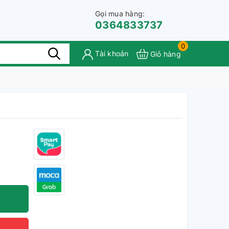
Gọi mua hàng:
0364833737
0
Tài khoản
Giỏ hàng