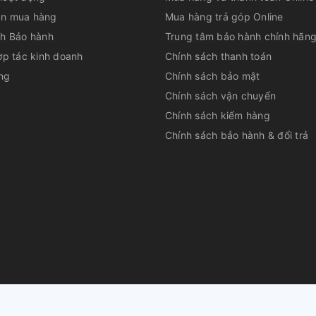
n mua hàng
Mua hàng trả góp Online
ch Bảo hành
Trung tâm bảo hành chính hãn
ợp tác kinh doanh
Chính sách thanh toán
ng
Chính sách bảo mật
Chính sách vận chuyển
Chính sách kiểm hàng
Chính sách bảo hành & đổi trả
và tiện dụng
n với thiết kế kiểu dáng thanh lịch, hiện
 trọng và nổi bật cho không gian bếp của
lít phù hợp với nhu cầu của người sử dụng
huộc về
CÔNG TY CỔ PHẦN DỊCH VỤ TƯ VẤN QUẢN LÝ LÊ PHAN
|
Cu