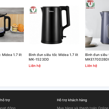
le Wall
” giúp giữ nước nóng và lạnh cả ngày
ích mọi lúc mọi nơi.
g bỏ đá viên và thuận tiện vệ sinh.
h.
 Midea 1.7 lít
Bình đun siêu tốc Midea 1.7 lít
Bình đun siêu 
MK-1523DD
MKE170D2BD
Liên hệ
Liên hệ
 hỗ trợ
Hỗ trợ khách hàng
hoạt động
Mua hàng và thanh toán Online