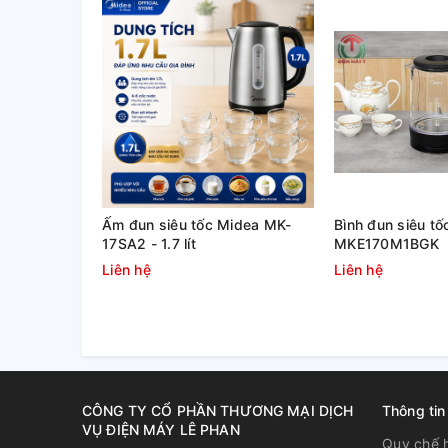
Thiết kế thân kép inox cách nhiệt chân không “
Doub
đáp ứng được nhu cầu thưởng thức nước uống yêu th
Miệng bình bằng thép không gỉ và rộng 7.5cm dễ dàn
Rót nước bằng nút nhấn.
Thiết kế tay cầm thuận tiện trong việc di chuyển bìn
Rửa được dưới vòi nước.
Ấm đun siêu tốc Midea MK-
Bình đun siêu tốc
17SA2 - 1.7 lít
MKE170M1BGK
Liên hệ
Liên hệ
CÔNG TY CỔ PHẦN THƯƠNG MẠI DỊCH
Thông tin
VỤ ĐIỆN MÁY LÊ PHAN
Quy chế 