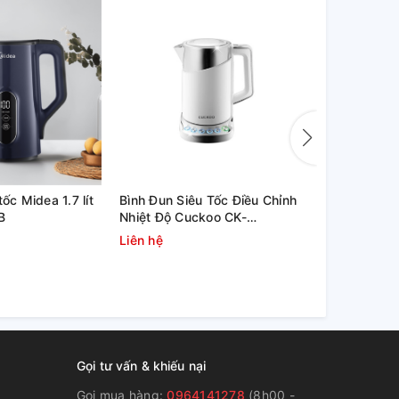
tốc Midea 1.7 lít
Bình Đun Siêu Tốc Điều Chỉnh
Ấm siêu tố
B
Nhiệt Độ Cuckoo CK-
dung tích 1
A170T/WHVNCV – 1.7 Lít
Liên hệ
Liên hệ
Gọi tư vấn & khiếu nại
Gọi mua hàng:
0964141278
(8h00 -