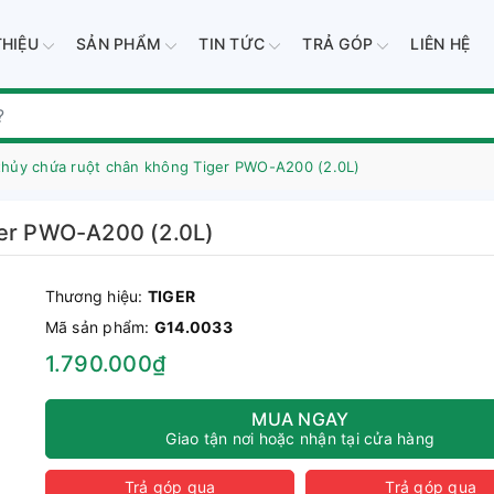
THIỆU
SẢN PHẨM
TIN TỨC
TRẢ GÓP
LIÊN HỆ
thủy chứa ruột chân không Tiger PWO-A200 (2.0L)
ger PWO-A200 (2.0L)
Thương hiệu:
TIGER
Mã sản phẩm:
G14.0033
1.790.000₫
MUA NGAY
Giao tận nơi hoặc nhận tại cửa hàng
Trả góp qua
Trả góp qua