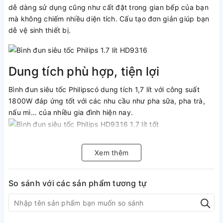
dễ dàng sử dụng cũng như cất đặt trong gian bếp của bạn
mà không chiếm nhiều diện tích. Cấu tạo đơn giản giúp bạn
dễ vệ sinh thiết bị.
Dung tích phù hợp, tiện lợi
Bình đun siêu tốc Philipscó dung tích 1,7 lít với công suất
1800W đáp ứng tốt với các nhu cầu như pha sữa, pha trà,
nấu mì… của nhiều gia đình hiện nay.
Xem thêm
Đế tiếp điện cao cấp
So sánh với các sản phẩm tương tự
Bình đun Philips HD9316 công suất 1800W đun sôi nước cực
nhanh. Đế tiếp điện cao cấp cho khả năng truyền điện tốt,
đảm bảo tuổi thọ của bình.
Rót nước dễ dàng