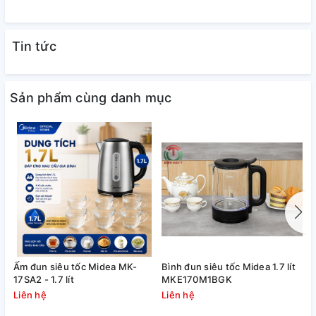
Tin tức
Sản phẩm cùng danh mục
Ấm đun siêu tốc Midea MK-
Bình đun siêu tốc Midea 1.7 lít
B
17SA2 - 1.7 lít
MKE170M1BGK
M
Liên hệ
Liên hệ
L