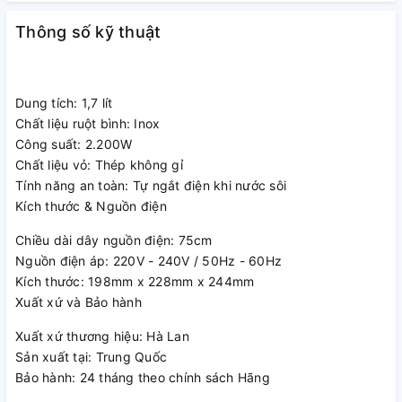
Miệng bình đun rộng và có thiết kế nắp đậy dễ mở rất thuận
Thông số kỹ thuật
tiện cho người dùng khi châm nước vào để đun sôi, bạn có
thể rót nước trực tiếp từ vòi vào bình đun rất tiện lợi.
Dung tích: 1,7 lít
Chất liệu ruột bình: Inox
Công suất: 2.200W
Giữ nước nóng lâu hơn
Chất liệu vỏ: Thép không gỉ
Tính năng an toàn: Tự ngắt điện khi nước sôi
Bình đun Philips HD9316 giữ nước nóng được lâu hơn, không
Kích thước & Nguồn điện
cần phải đun lại nhờ vào công nghệ PCT, giúp bạn tiết kiệm
thời gian và điện năng. Cảm biến hơi nước tích hợp trên thiết
Chiều dài dây nguồn điện: 75cm
bị tự động ngắt điện khi nước sôi hoặc khi cạn nước.
Nguồn điện áp: 220V - 240V / 50Hz - 60Hz
Kích thước: 198mm x 228mm x 244mm
Xuất xứ và Bảo hành
Xuất xứ thương hiệu: Hà Lan
Sản xuất tại: Trung Quốc
Bảo hành: 24 tháng theo chính sách Hãng